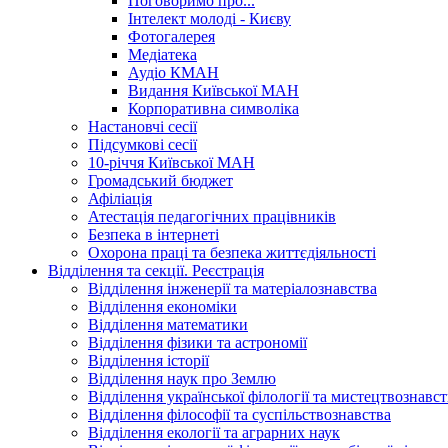
Поговоримо про...
Інтелект молоді - Києву
Фотогалерея
Медіатека
Аудіо КМАН
Видання Київської МАН
Корпоративна символіка
Настановчі сесії
Підсумкові сесії
10-річчя Київської МАН
Громадський бюджет
Афіліація
Атестація педагогічних працівників
Безпека в інтернеті
Охорона праці та безпека життєдіяльності
Відділення та секції. Реєстрація
Відділення інженерії та матеріалознавства
Відділення економіки
Відділення математики
Відділення фізики та астрономії
Відділення історії
Відділення наук про Землю
Відділення української філології та мистецтвознавст
Відділення філософії та суспільствознавства
Відділення екології та аграрних наук