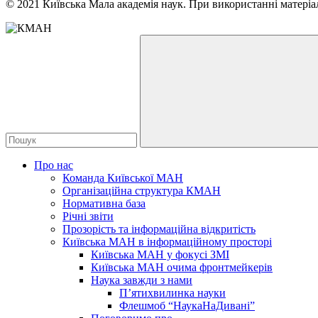
© 2021 Київська Мала академія наук. При використанні матеріал
Про нас
Команда Київської МАН
Організаційна структура КМАН
Нормативна база
Річні звіти
Прозорість та інформаційна відкритість
Київська МАН в інформаційному просторі
Київська МАН у фокусі ЗМІ
Київська МАН очима фронтмейкерів
Наука завжди з нами
П’ятихвилинка науки
Флешмоб “НаукаНаДивані”