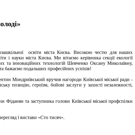
олоді»
позашкільної освіти міста Києва. Високою честю для наших
ти і науки міста Києва. Ми вітаємо керівника секції екології
йних та інноваційних технологій Шевченко Оксану Миколаївну,
та бажаємо подальших професійних успіхів!
нтин Мондриївський вручив нагороди Київської міської ради -
ьку позицію, героїзм, бойові заслуги у захисті незалежності,
и Фіданян та заступника голови Київської міської профспілки
ерегляд ї вистави «Сто тисяч».