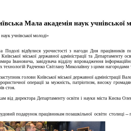
ївська Мала академія наук учнівської м
на Подолі відбулися урочистості з нагоди Дня працівників 
иївської міської державної адміністрації та Департаменту осві
одимира Івановича, завідувача відділу впровадження інформаці
х технологій Радченко Світлану Миколаївну з цими нагородами 
упник голови Київської міської державної адміністрації Вале
рористичної операції за мужність, патріотизм, високу громадянс
їв стоя.
ам від директора Департаменту освіти і науки міста Києва Олен
удовий подарунок працівникам позашкільної освіти столиці -- п