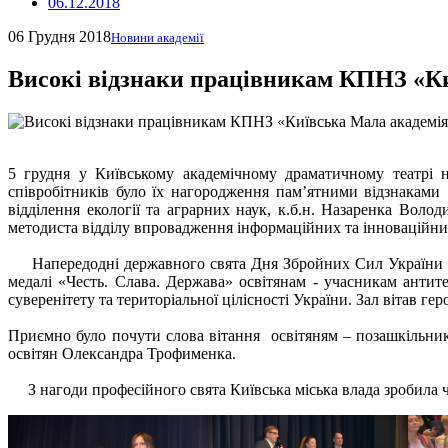
06.12.2018
06 Грудня 2018
Новини академії
Високі відзнаки працівникам КПНЗ «Ки
5 грудня у Київському академічному драматичному театрі 
співробітників було їх нагородження пам’ятними відзнаками К
відділення екології та аграрних наук, к.б.н. Назаренка Вол
методиста відділу впровадження інформаційних та інноваційни
Напередодні державного свята Дня Збройних Сил України заст
медалі «Честь. Слава. Держава» освітянам - учасникам антите
суверенітету та територіальної цілісності України. Зал вітав геро
Приємно було почути слова вітання освітяням – позашкільник
освітян Олександра Трофименка.
З нагоди професійного свята Київська міська влада зробила ч