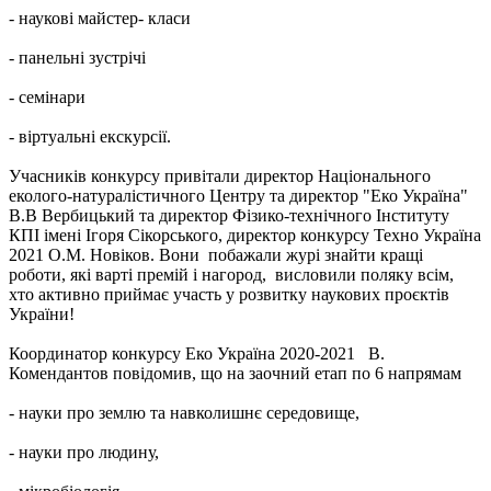
- наукові майстер- класи
- панельні зустрічі
- семінари
- віртуальні екскурсії.
Учасників конкурсу привітали директор Національного
еколого-натуралістичного Центру та директор "Еко Україна"
В.В Вербицький та директор Фізико-технічного Інституту
КПІ імені Ігоря Сікорського, директор конкурсу Техно Україна
2021 О.М. Новіков. Вони побажали журі знайти кращі
роботи, які варті премій і нагород, висловили поляку всім,
хто активно приймає участь у розвитку наукових проєктів
України!
Координатор конкурсу Еко Україна 2020-2021 В.
Комендантов повідомив, що на заочний етап по 6 напрямам
- науки про землю та навколишнє середовище,
- науки про людину,