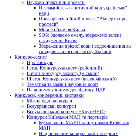
Науково-практичні проєкти
Незламність – генетичний код української
нації
Профорієнтаційний проєкт "Відверто про
професії"
Мовне обличчя Києва
SOS: Здолаємо омелу, збережемо зелені
насадження Києва
Збереження прісної води і водоочищення як
складові сталого розвитку України
Конкурс-захист
Про конкурс
І етап Конкурсу-захисту (районний)
ІІ етап Конкурсу-захисту (міський)
ІІІ етап Конкурсу-захисту (всеукраїнський)
Тематика та зразки наукових робіт
На допомогу юному досліднику. НДР
Конкурси, конференції, виставки
Міжнародні конкурси
Всеукраїнські конкурси
Всеукраїнський конкурс «КрутеЗНО»
Конкурси Київської МАН та партнерів
Кубок знань МАУП за підтримки Київської
МАН
Національний конкурс комп’ютерних