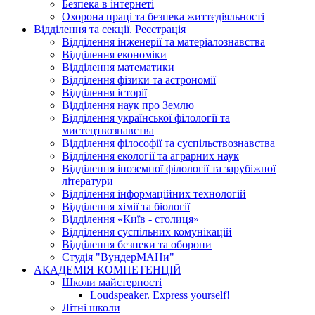
Безпека в інтернеті
Охорона праці та безпека життєдіяльності
Відділення та секції. Реєстрація
Відділення інженерії та матеріалознавства
Відділення економіки
Відділення математики
Відділення фізики та астрономії
Відділення історії
Відділення наук про Землю
Відділення української філології та
мистецтвознавства
Відділення філософії та суспільствознавства
Відділення екології та аграрних наук
Відділення іноземної філології та зарубіжної
літератури
Відділення інформаційних технологій
Відділення хімії та біології
Відділення «Київ - столиця»
Відділення суспільних комунікацій
Відділення безпеки та оборони
Студія "ВундерМАНи"
АКАДЕМІЯ КОМПЕТЕНЦІЙ
Школи майстерності
Loudspeaker. Express yourself!
Літні школи