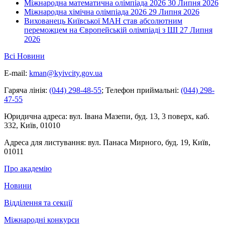
Міжнародна математична олімпіада 2026
30 Липня 2026
Міжнародна хімічна олімпіада 2026
29 Липня 2026
Вихованець Київської МАН став абсолютним
переможцем на Європейській олімпіаді з ШІ
27 Липня
2026
Всі Новини
E-mail:
kman@kyivcity.gov.ua
Гаряча лінія:
(044) 298-48-55
;
Телефон приймальні:
(044) 298-
47-55
Юридична адреса:
вул. Івана Мазепи, буд. 13, 3 поверх, каб.
332, Київ, 01010
Адреса для листування:
вул. Панаса Мирного, буд. 19, Київ,
01011
Про академію
Новини
Відділення та секції
Міжнародні конкурси