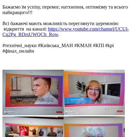
Бажаємо їм успіху, перемог, натхнення, оптимізму та всього
найкращого!!!
Всі бажаючі мають можливість переглянути церемонію
відкриття на каналі:
https://www.youtube.com/channel/UCUl-
Cq2Pg_BDrsUWQCh_Row
.
#технічні_науки #Київська_МАН #КМАН #КПІ #kpi
#фінал_онлайн