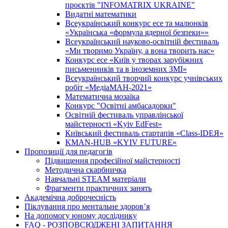
проєктів "INFOMATRIX UKRAINE"
Видатні математики
Всеукраїнський конкурс есе та малюнків
«Українська «формула ядерної безпеки»»
Всеукраїнський науково-освітній фестиваль
«Ми творимо Україну, а вона творить нас»
Конкурс есе «Київ у творах зарубіжних
письменників та в іноземних ЗМІ»
Всеукраїнський творчий конкурс учнівських
робіт «МедіаМАН-2021»
Математична мозаїка
Конкурс "Освітні амбасадорки"
Освітній фестиваль управлінської
майстерності «Kyiv EdFest»
Київський фестиваль стартапів «Class-IDEЯ»
KMAN-HUB «KYIV FUTURE»
Пропозиції для педагогів
Підвищення професійної майстерності
Методична скарбничка
Навчальні STEAM матеріали
Фрагменти практичних занять
Академічна доброчесність
Піклування про ментальне здоровʼя
На допомогу юному досліднику
FAQ - РОЗПОВСЮДЖЕНІ ЗАПИТАННЯ