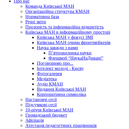
Про нас
Команда Київської МАН
Організаційна структура КМАН
Нормативна база
Річні звіти
Прозорість та інформаційна відкритість
Київська МАН в інформаційному просторі
Київська МАН у фокусі ЗМІ
Київська МАН очима фронтмейкерів
Наука завжди з нами
П’ятихвилинка науки
Флешмоб “НаукаНаДивані”
Поговоримо про...
Інтелект молоді - Києву
Фотогалерея
Медіатека
Аудіо КМАН
Видання Київської МАН
Корпоративна символіка
Настановчі сесії
Підсумкові сесії
10-річчя Київської МАН
Громадський бюджет
Афіліація
Атестація педагогічних працівників