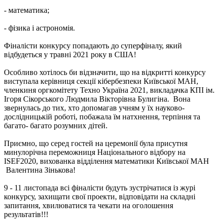
- математика;
- фізика і астрономія.
Фіналісти конкурсу попадають до суперфіналу, який
відбудеться у травні 2021 року в США!
Особливо хотілось би відзначити, що на відкритті конкурсу
виступала керівниця секції кібербезпеки Київської МАН,
членкиня оргкомітету Техно Україна 2021, викладачка КПІ ім.
Ігоря Сікорського Людмила Вікторівна Булигіна. Вона
звернулась до тих, хто допомагав учням у їх науково-
дослідницькій роботі, побажала їм натхнення, терпіння та
багато- багато розумних дітей.
Приємно, що серед гостей на церемонії була присутня
минулорічна переможниця Національного відбору на
ISEF2020, вихованка відділення математики Київської МАН
Валентина Зінькова!
9 - 11 листопада всі фіналісти будуть зустрічатися із журі
конкурсу, захищати свої проекти, відповідати на складні
запитання, хвилюватися та чекати на оголошення
результатів!!!