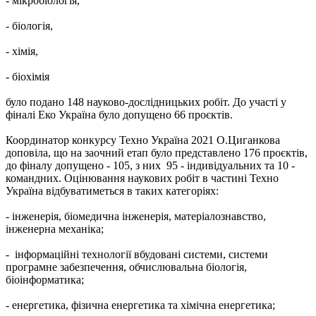
- мікробіологія,
- біологія,
- хімія,
- біохімія
було подано 148 науково-дослідницьких робіт. До участі у
фіналі Еко Україна було допущено 66 проєктів.
Координатор конкурсу Техно Україна 2021 О.Циганкова
доповіла, що на заочний етап було представлено 176 проєктів,
до фіналу допущено - 105, з них 95 - індивідуальних та 10 -
командних. Оцінювання наукових робіт в частині Техно
Україна відбуватиметься в таких категоріях:
- інженерія, біомедична інженерія, матеріалознавство,
інженерна механіка;
- інформаційні технології вбудовані системи, системи
програмне забезпечення, обчислювальна біологія,
біоінформатика;
- енергетика, фізична енергетика та хімічна енергетика;