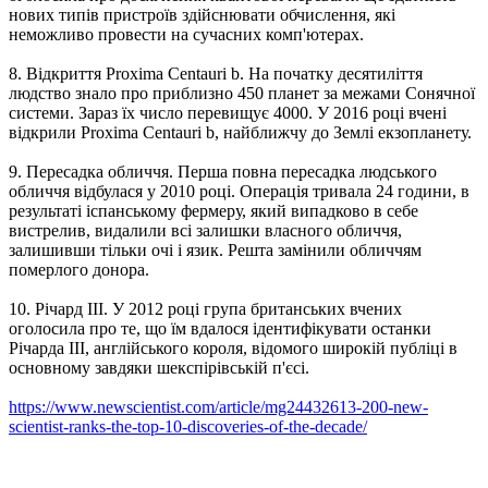
нових типів пристроїв здійснювати обчислення, які
неможливо провести на сучасних комп'ютерах.
8. Відкриття Proxima Centauri b. На початку десятиліття
людство знало про приблизно 450 планет за межами Сонячної
системи. Зараз їх число перевищує 4000. У 2016 році вчені
відкрили Proxima Centauri b, найближчу до Землі екзопланету.
9. Пересадка обличчя. Перша повна пересадка людського
обличчя відбулася у 2010 році. Операція тривала 24 години, в
результаті іспанському фермеру, який випадково в себе
вистрелив, видалили всі залишки власного обличчя,
залишивши тільки очі і язик. Решта замінили обличчям
померлого донора.
10. Річард III. У 2012 році група британських вчених
оголосила про те, що їм вдалося ідентифікувати останки
Річарда III, англійського короля, відомого широкій публіці в
основному завдяки шекспірівській п'єсі.
https://www.newscientist.com/article/mg24432613-200-new-
scientist-ranks-the-top-10-discoveries-of-the-decade/