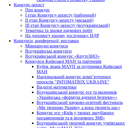
Конкурс-захист
Про конкурс
І етап Конкурсу-захисту (районний)
ІІ етап Конкурсу-захисту (міський)
ІІІ етап Конкурсу-захисту (всеукраїнський)
Тематика та зразки наукових робіт
На допомогу юному досліднику. НДР
Конкурси, конференції, виставки
Міжнародні конкурси
Всеукраїнські конкурси
Всеукраїнський конкурс «КрутеЗНО»
Конкурси Київської МАН та партнерів
Кубок знань МАУП за підтримки Київської
МАН
Національний конкурс комп’ютерних
проєктів "INFOMATRIX UKRAINE"
Видатні математики
Всеукраїнський конкурс есе та малюнків
«Українська «формула ядерної безпеки»»
Всеукраїнський науково-освітній фестиваль
«Ми творимо Україну, а вона творить нас»
Конкурс есе «Київ у творах зарубіжних
письменників та в іноземних ЗМІ»
Всеукраїнський творчий конкурс учнівських