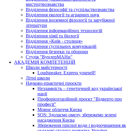
мистецтвознавства
Відділення філософії та суспільствознавства
Відділення екології та аграрних наук
Відділення іноземної філології та зарубіжної
літератури
Відділення інформаційних технологій
Відділення хімії та біології
Відділення «Київ - столиця»
Відділення суспільних комунікацій
Відділення безпеки та оборони
Студія "ВундерМАНи"
АКАДЕМІЯ КОМПЕТЕНЦІЙ
Школи майстерності
Loudspeaker. Express yourself!
Літні школи
Науково-практичні проєкти
Незламність – генетичний код української
нації
Профорієнтаційний проєкт "Відверто про
професії"
Мовне обличчя Києва
SOS: Здолаємо омелу, збережемо зелені
насадження Києва
Збереження прісної води і водоочищення як
складові сталого розвитку України