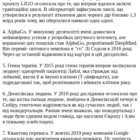
проекту LIGO оголосила про те, що вперше вдалося засікти
гравітаційні хвилі. В обсерваторії зафіксували хвилі, що
утворилися в результаті зіткнення двох чорних дір близько 1,3
млрд років тому, які оберталися навколо одна одної.
4. AlphaGo. У минулому десятилітті вчені домоглися
неймовірних успіхів у розробках штучного інтелекту, але
вершиною цих пошуків став AlphaGo, розроблений DeepMind.
Він переміг світового чемпіона в "го" Лі Седоля в 2016 році.
Через це останній відмовився від кар'єри в цій дисципліні.
5. Генна терапія. У 2015 році генна терапія вперше вилікувала
людину: однорічній пацієнтці Лайлі, яка страждає від
лейкемії, ввели її ж імунні клітини (Т-лімфоцити), але
підредаговані так, щоб розпізнавати і вбивати клітини раку.
6. Денисівська людина. У 2010 році дослідники оголосили про
те, що кістка пальця людини, знайдена в Денисівській печері в
Сибіру, генетично відрізняється як від сучасних людей, так і
від неандертальців. Раніше вчені вважали, що неандертальці і
люди були єдиним видом гомінід, що населяли Європу і Азію
в пізньому плейстоцені.
7. Квантова перевага. У жовтні 2019 року компанія Google
оголосила про досягнення квантової переваги. Це здатність