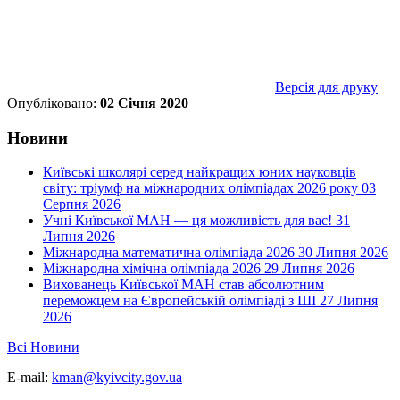
Версія для друку
Опубліковано:
02 Січня 2020
Новини
Київські школярі серед найкращих юних науковців
світу: тріумф на міжнародних олімпіадах 2026 року
03
Серпня 2026
Учні Київської МАН — ця можливість для вас!
31
Липня 2026
Міжнародна математична олімпіада 2026
30 Липня 2026
Міжнародна хімічна олімпіада 2026
29 Липня 2026
Вихованець Київської МАН став абсолютним
переможцем на Європейській олімпіаді з ШІ
27 Липня
2026
Всі Новини
E-mail:
kman@kyivcity.gov.ua