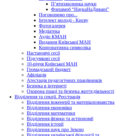
П’ятихвилинка науки
Флешмоб “НаукаНаДивані”
Поговоримо про...
Інтелект молоді - Києву
Фотогалерея
Медіатека
Аудіо КМАН
Видання Київської МАН
Корпоративна символіка
Настановчі сесії
Підсумкові сесії
10-річчя Київської МАН
Громадський бюджет
Афіліація
Атестація педагогічних працівників
Безпека в інтернеті
Охорона праці та безпека життєдіяльності
Відділення та секції. Реєстрація
Відділення інженерії та матеріалознавства
Відділення економіки
Відділення математики
Відділення фізики та астрономії
Відділення історії
Відділення наук про Землю
Відділення української філології та