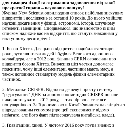
для самореалізації та отримання задоволення від такої
прекрасної справи – наукового пошуку!
Журнал New Scientist оприлюднив список найбільш значущих
відкриттів і досліджень за останні 10 років. До нього увійшли
наукові досягнення у фізиці, астрономії, історії, штучному
інтелекті і медицині. Сподіваємося, що знайомство із цим
списком надихне вас на відкриття, що стануть знаковими у
наступному десятиріччі!
1. Бозон Хіггса. Для цього відкриття знадобилося чотири
роки, зусилля тисяч людей і будівля Великого адронного
коллайдера, але в 2012 році фізики з CERN оголосили про
відкриття бозона Хіггса. Вивчення цієї частки допомагає
пояснити, чому інші елементарні частинки мають масу, а
також доповнює стандартну модель фізики елементарних
частинок.
2. Методики CRISPR. Відносно дешеву і просту систему
"редагування" ДНК за допомогою методик CRISPR почали
використовувати з 2012 року, і з тих пір вона стає все
популярнішою. За її допомогою в Китаї з'явилися на світ діти з
відредагованим геномом (про цей експеримент відомо
небагато, але його факт підтверджувала китайська влада).
3. Гравітаційні хвилі. У лютому 2016 року група вчених з