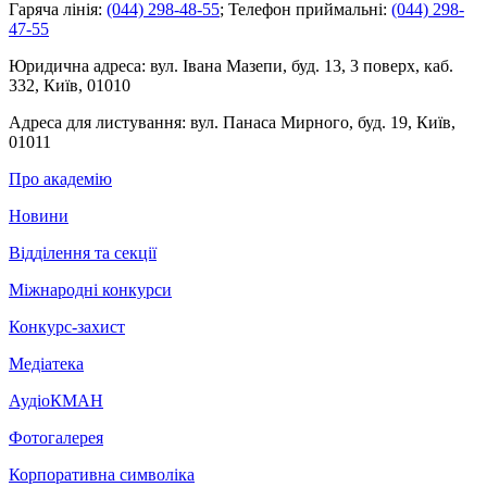
Гаряча лінія:
(044) 298-48-55
;
Телефон приймальні:
(044) 298-
47-55
Юридична адреса:
вул. Івана Мазепи, буд. 13, 3 поверх, каб.
332, Київ, 01010
Адреса для листування:
вул. Панаса Мирного, буд. 19, Київ,
01011
Про академію
Новини
Відділення та секції
Міжнародні конкурси
Конкурс-захист
Медіатека
АудіоКМАН
Фотогалерея
Корпоративна символіка