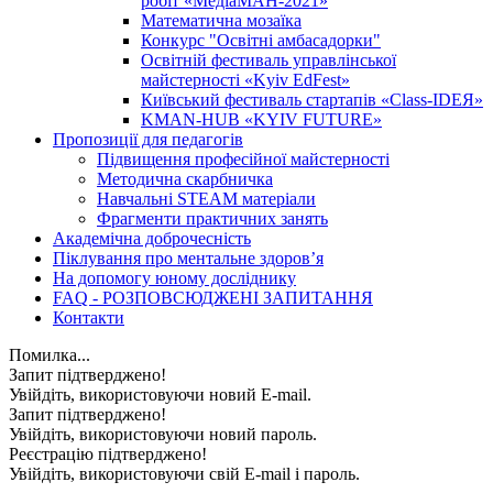
робіт «МедіаМАН-2021»
Математична мозаїка
Конкурс "Освітні амбасадорки"
Освітній фестиваль управлінської
майстерності «Kyiv EdFest»
Київський фестиваль стартапів «Class-IDEЯ»
KMAN-HUB «KYIV FUTURE»
Пропозиції для педагогів
Підвищення професійної майстерності
Методична скарбничка
Навчальні STEAM матеріали
Фрагменти практичних занять
Академічна доброчесність
Піклування про ментальне здоровʼя
На допомогу юному досліднику
FAQ - РОЗПОВСЮДЖЕНІ ЗАПИТАННЯ
Контакти
Помилка...
Запит підтверджено!
Увійдіть, використовуючи новий E-mail.
Запит підтверджено!
Увійдіть, використовуючи новий пароль.
Реєстрацію підтверджено!
Увійдіть, використовуючи свій E-mail і пароль.