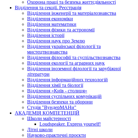
Охорона праці та безпека життєдіяльності
Відділення та секції. Реєстрація
Відділення інженерії та матеріалознавства
Відділення економіки
Відділення математики
Відділення фізики та астрономії
Відділення історії
Відділення наук про Землю
Відділення української філології та
мистецтвознавства
Відділення філософії та суспільствознавства
Відділення екології та аграрних наук
Відділення іноземної філології та зарубіжної
літератури
Відділення інформаційних технологій
Відділення хімії та біології
Відділення «Київ - столиця»
Відділення суспільних комунікацій
Відділення безпеки та оборони
Студія "ВундерМАНи"
АКАДЕМІЯ КОМПЕТЕНЦІЙ
Школи майстерності
Loudspeaker. Express yourself!
Літні школи
Науково-практичні проєкти