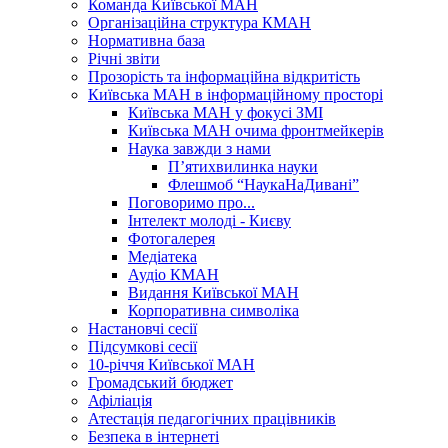
Команда Київської МАН
Організаційна структура КМАН
Нормативна база
Річні звіти
Прозорість та інформаційна відкритість
Київська МАН в інформаційному просторі
Київська МАН у фокусі ЗМІ
Київська МАН очима фронтмейкерів
Наука завжди з нами
П’ятихвилинка науки
Флешмоб “НаукаНаДивані”
Поговоримо про...
Інтелект молоді - Києву
Фотогалерея
Медіатека
Аудіо КМАН
Видання Київської МАН
Корпоративна символіка
Настановчі сесії
Підсумкові сесії
10-річчя Київської МАН
Громадський бюджет
Афіліація
Атестація педагогічних працівників
Безпека в інтернеті