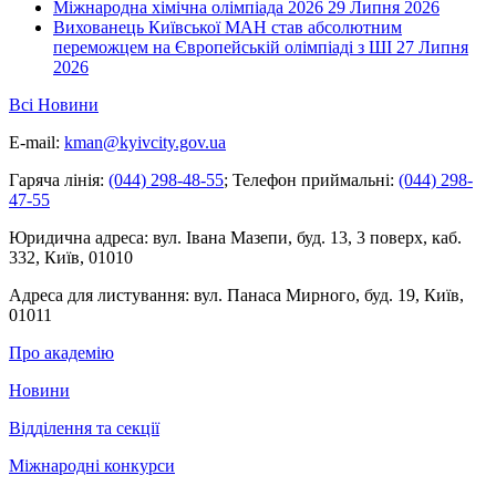
Міжнародна хімічна олімпіада 2026
29 Липня 2026
Вихованець Київської МАН став абсолютним
переможцем на Європейській олімпіаді з ШІ
27 Липня
2026
Всі Новини
E-mail:
kman@kyivcity.gov.ua
Гаряча лінія:
(044) 298-48-55
;
Телефон приймальні:
(044) 298-
47-55
Юридична адреса:
вул. Івана Мазепи, буд. 13, 3 поверх, каб.
332, Київ, 01010
Адреса для листування:
вул. Панаса Мирного, буд. 19, Київ,
01011
Про академію
Новини
Відділення та секції
Міжнародні конкурси