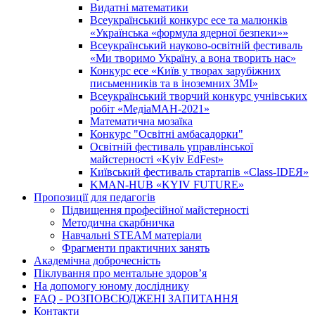
Видатні математики
Всеукраїнський конкурс есе та малюнків
«Українська «формула ядерної безпеки»»
Всеукраїнський науково-освітній фестиваль
«Ми творимо Україну, а вона творить нас»
Конкурс есе «Київ у творах зарубіжних
письменників та в іноземних ЗМІ»
Всеукраїнський творчий конкурс учнівських
робіт «МедіаМАН-2021»
Математична мозаїка
Конкурс "Освітні амбасадорки"
Освітній фестиваль управлінської
майстерності «Kyiv EdFest»
Київський фестиваль стартапів «Class-IDEЯ»
KMAN-HUB «KYIV FUTURE»
Пропозиції для педагогів
Підвищення професійної майстерності
Методична скарбничка
Навчальні STEAM матеріали
Фрагменти практичних занять
Академічна доброчесність
Піклування про ментальне здоровʼя
На допомогу юному досліднику
FAQ - РОЗПОВСЮДЖЕНІ ЗАПИТАННЯ
Контакти