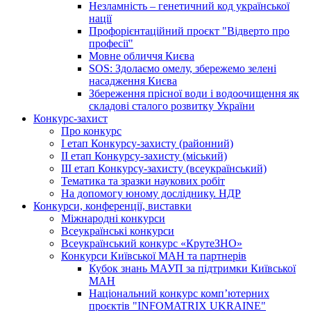
Незламність – генетичний код української
нації
Профорієнтаційний проєкт "Відверто про
професії"
Мовне обличчя Києва
SOS: Здолаємо омелу, збережемо зелені
насадження Києва
Збереження прісної води і водоочищення як
складові сталого розвитку України
Конкурс-захист
Про конкурс
І етап Конкурсу-захисту (районний)
ІІ етап Конкурсу-захисту (міський)
ІІІ етап Конкурсу-захисту (всеукраїнський)
Тематика та зразки наукових робіт
На допомогу юному досліднику. НДР
Конкурси, конференції, виставки
Міжнародні конкурси
Всеукраїнські конкурси
Всеукраїнський конкурс «КрутеЗНО»
Конкурси Київської МАН та партнерів
Кубок знань МАУП за підтримки Київської
МАН
Національний конкурс комп’ютерних
проєктів "INFOMATRIX UKRAINE"