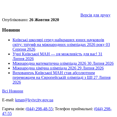
Версія для друку
Опубліковано:
26 Жовтня 2020
Новини
Київські школярі серед найкращих юних науковців
світу: тріумф на міжнародних олімпіадах 2026 року
03
Серпня 2026
Учні Київської МАН — ця можливість для вас!
31
Липня 2026
Міжнародна математична олімпіада 2026
30 Липня 2026
Міжнародна хімічна олімпіада 2026
29 Липня 2026
Вихованець Київської МАН став абсолютним
переможцем на Європейській олімпіаді з ШІ
27 Липня
2026
Всі Новини
E-mail:
kman@kyivcity.gov.ua
Гаряча лінія:
(044) 298-48-55
;
Телефон приймальні:
(044) 298-
47-55