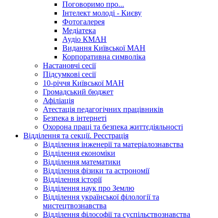
Поговоримо про...
Інтелект молоді - Києву
Фотогалерея
Медіатека
Аудіо КМАН
Видання Київської МАН
Корпоративна символіка
Настановчі сесії
Підсумкові сесії
10-річчя Київської МАН
Громадський бюджет
Афіліація
Атестація педагогічних працівників
Безпека в інтернеті
Охорона праці та безпека життєдіяльності
Відділення та секції. Реєстрація
Відділення інженерії та матеріалознавства
Відділення економіки
Відділення математики
Відділення фізики та астрономії
Відділення історії
Відділення наук про Землю
Відділення української філології та
мистецтвознавства
Відділення філософії та суспільствознавства