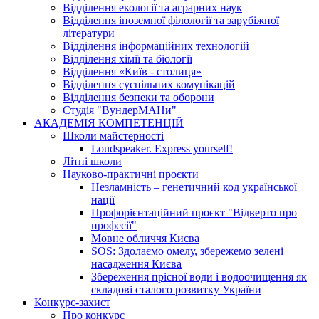
Відділення екології та аграрних наук
Відділення іноземної філології та зарубіжної
літератури
Відділення інформаційних технологій
Відділення хімії та біології
Відділення «Київ - столиця»
Відділення суспільних комунікацій
Відділення безпеки та оборони
Студія "ВундерМАНи"
АКАДЕМІЯ КОМПЕТЕНЦІЙ
Школи майстерності
Loudspeaker. Express yourself!
Літні школи
Науково-практичні проєкти
Незламність – генетичний код української
нації
Профорієнтаційний проєкт "Відверто про
професії"
Мовне обличчя Києва
SOS: Здолаємо омелу, збережемо зелені
насадження Києва
Збереження прісної води і водоочищення як
складові сталого розвитку України
Конкурс-захист
Про конкурс