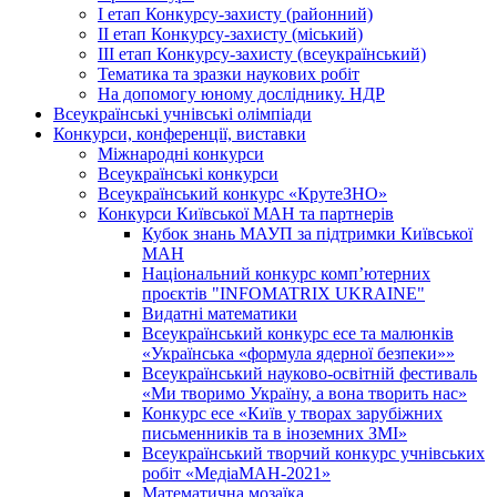
І етап Конкурсу-захисту (районний)
ІІ етап Конкурсу-захисту (міський)
ІІІ етап Конкурсу-захисту (всеукраїнський)
Тематика та зразки наукових робіт
На допомогу юному досліднику. НДР
Всеукраїнські учнівські олімпіади
Конкурси, конференції, виставки
Міжнародні конкурси
Всеукраїнські конкурси
Всеукраїнський конкурс «КрутеЗНО»
Конкурси Київської МАН та партнерів
Кубок знань МАУП за підтримки Київської
МАН
Національний конкурс комп’ютерних
проєктів "INFOMATRIX UKRAINE"
Видатні математики
Всеукраїнський конкурс есе та малюнків
«Українська «формула ядерної безпеки»»
Всеукраїнський науково-освітній фестиваль
«Ми творимо Україну, а вона творить нас»
Конкурс есе «Київ у творах зарубіжних
письменників та в іноземних ЗМІ»
Всеукраїнський творчий конкурс учнівських
робіт «МедіаМАН-2021»
Математична мозаїка