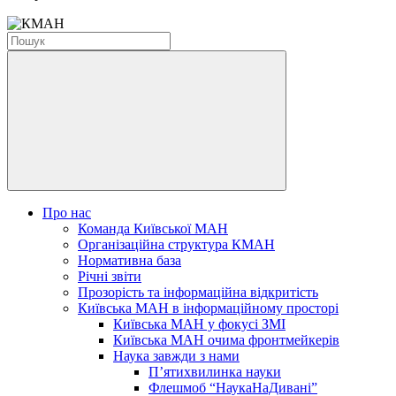
Про нас
Команда Київської МАН
Організаційна структура КМАН
Нормативна база
Річні звіти
Прозорість та інформаційна відкритість
Київська МАН в інформаційному просторі
Київська МАН у фокусі ЗМІ
Київська МАН очима фронтмейкерів
Наука завжди з нами
П’ятихвилинка науки
Флешмоб “НаукаНаДивані”