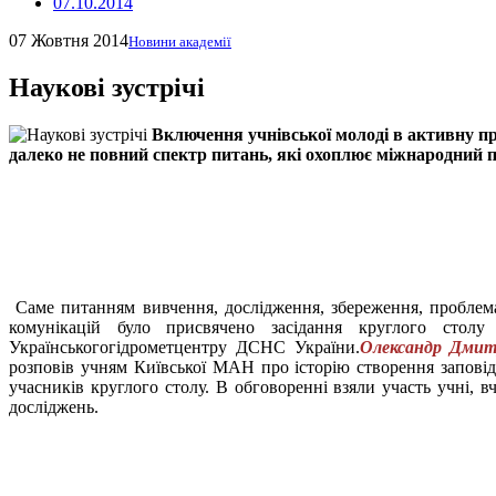
07.10.2014
07 Жовтня 2014
Новини академії
Наукові зустрічі
Включення учнівської молоді в активну пр
далеко не повний спектр питань, які охоплює міжнародний п
Саме питанням вивчення, дослідження, збереження, проблема
комунікацій було присвячено засідання круглого столу
Українськогогідрометцентру ДСНС України.
Олександр Дмит
розповів учням Київської МАН про історію створення запові
учасників круглого столу. В обговоренні взяли участь учні, 
досліджень.