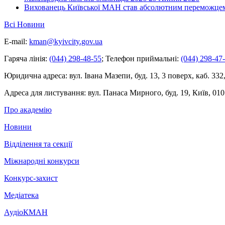
Вихованець Київської МАН став абсолютним переможцем 
Всі Новини
E-mail:
kman@kyivcity.gov.ua
Гаряча лінія:
(044) 298-48-55
;
Телефон приймальні:
(044) 298-47
Юридична адреса:
вул. Івана Мазепи, буд. 13, 3 поверх, каб. 332
Адреса для листування:
вул. Панаса Мирного, буд. 19, Київ, 010
Про академію
Новини
Відділення та секції
Міжнародні конкурси
Конкурс-захист
Медіатека
АудіоКМАН