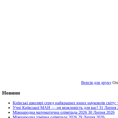
Версія для друку
Оп
Новини
Київські школярі серед найкращих юних науковців світу:
Учні Київської МАН — ця можливість для вас!
31 Липня 
Міжнародна математична олімпіада 2026
30 Липня 2026
Міжнародна хімічна олімпіада 2026
29 Липня 2026