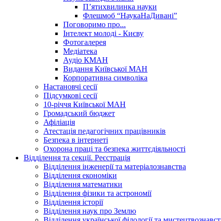
П’ятихвилинка науки
Флешмоб “НаукаНаДивані”
Поговоримо про...
Інтелект молоді - Києву
Фотогалерея
Медіатека
Аудіо КМАН
Видання Київської МАН
Корпоративна символіка
Настановчі сесії
Підсумкові сесії
10-річчя Київської МАН
Громадський бюджет
Афіліація
Атестація педагогічних працівників
Безпека в інтернеті
Охорона праці та безпека життєдіяльності
Відділення та секції. Реєстрація
Відділення інженерії та матеріалознавства
Відділення економіки
Відділення математики
Відділення фізики та астрономії
Відділення історії
Відділення наук про Землю
Відділення української філології та мистецтвознавст