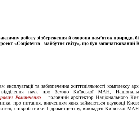
актичну роботу зі збереження й охорони пам’яток природи, бі
роект «Соціоterra– майбутнє світу», що був започаткований 
м експлуатації та забезпечення життєдіяльності комплексу арх
 відділення наук про Землю Київської МАН, Національног
рович Романченко
– головний архітектор Національного Киє
дника, про питання, вивченням яких займаються науковці Києв
вчителі, співробітники Гідрометцентру, викладачі Київської М