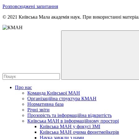
Розповсюджені запитання
© 2021 Київська Мала академія наук. При використанні матеріал
Про нас
Команда Київської МАН
Організаційна структура КМАН
Нормативна база
Річні звіти
Прозорість та інформаційна відкритість
Київська МАН в інформаційному просторі
Київська МАН у фокусі ЗМІ
Київська МАН очима фронтмейкерів
Наука завжди з нами