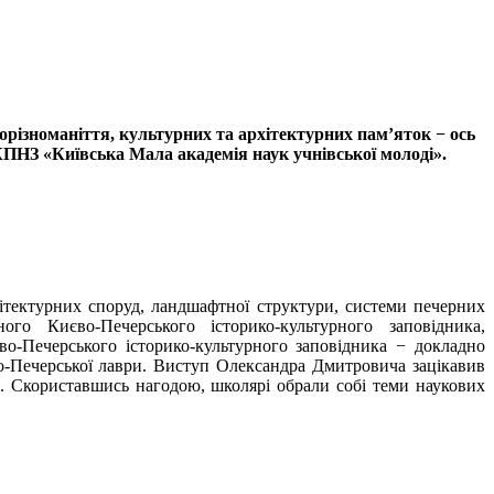
орізноманіття, культурних та архітектурних пам’яток − ось
КПНЗ «Київська Мала академія наук учнівської молоді».
ітектурних споруд, ландшафтної структури, системи печерних
о Києво-Печерського історико-культурного заповідника,
во-Печерського історико-культурного заповідника − докладно
о-Печерської лаври. Виступ Олександра Дмитровича зацікавив
АН. Скориставшись нагодою, школярі обрали собі теми наукових