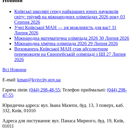
Новини
Київські школярі серед найкращих юних науковців
світу: тріумф на міжнародних олімпіадах 2026 року
03
Серпня 2026
Учні Київської МАН — ця можливість для вас!
31
Липня 2026
Міжнародна математична олімпіада 2026
30 Липня 2026
Міжнародна хімічна олімпіада 2026
29 Липня 2026
Вихованець Київської МАН став абсолютним
переможцем на Європейській олімпіаді з ШІ
27 Липня
2026
Всі Новини
E-mail:
kman@kyivcity.gov.ua
Гаряча лінія:
(044) 298-48-55
;
Телефон приймальні:
(044) 298-
47-55
Юридична адреса:
вул. Івана Мазепи, буд. 13, 3 поверх, каб.
332, Київ, 01010
Адреса для листування:
вул. Панаса Мирного, буд. 19, Київ,
01011