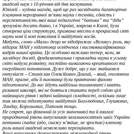
академії наук з 10-річчям від дня заснування.
Ювілей – чудова нагода, щоб ще раз засвідчити багаторічне
існування нерозривної зв’язки науки і техніки, єдність і
перспективність якої ваші педагогічні “батьки” та “діди”
зрозуміли досить давно, і в Україні, зокрема в Києві, була
створена ціла структура, призвана ввести в прекрасний світ
науки нові й нові покоління її майбутніх носіїв.
Мабуть, слово «Мала» дещо не відображає «Велику» роль, яку
відіграє МАН у підготовці освідчених і висококваліфікованих
кадрів нашої країни. Це особливо важливо тепер, коли, як
засвідчує досвід, фундаментальна і прикладна наука в усьому
світі набула розквіту, постійно вимагаючи креативного та
енергійного поповнення. Дуже добре, що у нас знайшовся
ентузіаст – Станіслав Олексійович Довгий, – який, очолюючи
МАН, прагне, аби її вихованці були практично фахово
підготовлені. До вас йдуть найбільш талановиті і навіть
ризикові школярі, які не бояться ставити перед собою цілі
найвищого рівня і задачі найвищої складності, оскільки лише
так можна підготувати майбутніх Боголюбових, Глушкових,
Ландау, Корольових, Патонів тощо.
Не секрет, що фізичний (в усіх значеннях) та й взагалі
природничий рівень випускників загальноосвітніх шкіл України
невпинно спадає (або, скажу м’якіше, не зростає) ключову
роль вашої академії неможливо переоцінити.
Ваші випускники демонструють міжнародний рівень