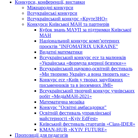
Конкурси, конференції, виставки
Міжнародні конкурси
Всеукраїнські конкурси
Всеукраїнський конкурс «КрутеЗНО»
Конкурси Київської МАН та партнерів
Кубок знань МАУП за підтримки Київської
МАН
Національний конкурс комп’ютерних
проєктів "INFOMATRIX UKRAINE"
Видатні математики
Всеукраїнський конкурс есе та малюнків
«Українська «формула ядерної безпеки»»
Всеукраїнський науково-освітній фестиваль
«Ми творимо Україну, а вона творить нас»
Конкурс есе «Київ у творах зарубіжних
письменників та в іноземних ЗМІ»
Всеукраїнський творчий конкурс учнівських
робіт «МедіаМАН-2021»
Математична мозаїка
Конкурс "Освітні амбасадорки"
Освітній фестиваль управлінської
майстерності «Kyiv EdFest»
Київський фестиваль стартапів «Class-IDEЯ»
KMAN-HUB «KYIV FUTURE»
Пропозиції для педагогів