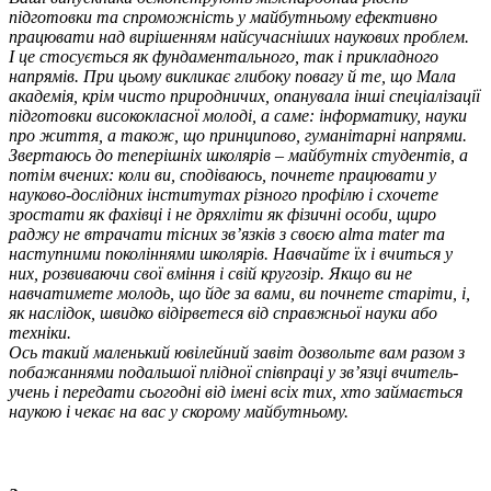
підготовки та спроможність у майбутньому ефективно
працювати над вирішенням найсучасніших наукових проблем.
І це стосується як фундаментального, так і прикладного
напрямів. При цьому викликає глибоку повагу й те, що Мала
академія, крім чисто природничих, опанувала інші спеціалізації
підготовки висококласної молоді, а саме: інформатику, науки
про життя, а також, що принципово, гуманітарні напрями.
Звертаюсь до теперішніх школярів – майбутніх студентів, а
потім вчених: коли ви, сподіваюсь, почнете працювати у
науково-дослідних інститутах різного профілю і схочете
зростати як фахівці і не дряхліти як фізичні особи, щиро
раджу не втрачати тісних зв’язків з своєю alma mater та
наступними поколіннями школярів. Навчайте їх і вчиться у
них, розвиваючи свої вміння і свій кругозір. Якщо ви не
навчатимете молодь, що йде за вами, ви почнете старіти, і,
як наслідок, швидко відірветеся від справжньої науки або
техніки.
Ось такий маленький ювілейний завіт дозвольте вам разом з
побажаннями подальшої плідної співпраці у зв’язці вчитель-
учень і передати сьогодні від імені всіх тих, хто займається
наукою і чекає на вас у скорому майбутньому.