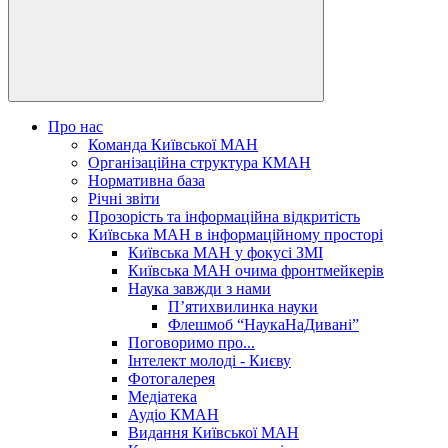
Про нас
Команда Київської МАН
Організаційна структура КМАН
Нормативна база
Річні звіти
Прозорість та інформаційна відкритість
Київська МАН в інформаційному просторі
Київська МАН у фокусі ЗМІ
Київська МАН очима фронтмейкерів
Наука завжди з нами
П’ятихвилинка науки
Флешмоб “НаукаНаДивані”
Поговоримо про...
Інтелект молоді - Києву
Фотогалерея
Медіатека
Аудіо КМАН
Видання Київської МАН