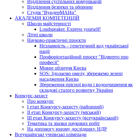
Відділення суспільних комунікацій
Відділення безпеки та оборони
Студія "ВундерМАНи"
АКАДЕМІЯ КОМПЕТЕНЦІЙ
Школи майстерності
Loudspeaker. Express yourself!
Літні школи
Науково-практичні проєкти
Незламність – генетичний код української
нації
Профорієнтаційний проєкт "Відверто про
професії"
Мовне обличчя Києва
SOS: Здолаємо омелу, збережемо зелені
насадження Києва
Збереження прісної води і водоочищення як
складові сталого розвитку України
Конкурс-захист
Про конкурс
І етап Конкурсу-захисту (районний)
ІІ етап Конкурсу-захисту (міський)
ІІІ етап Конкурсу-захисту (всеукраїнський)
Тематика та зразки наукових робіт
На допомогу юному досліднику. НДР
Всеукраїнські учнівські олімпіади