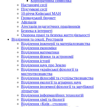
Корпоративна символіка
Настановчі сесії
Підсумкові сесії
10-річчя Київської МАН
Громадський бюджет
Афіліація
Атестація педагогічних працівників
Безпека в інтернеті
Охорона праці та безпека життєдіяльності
Відділення та секції. Реєстрація
Відділення інженерії та матеріалознавства
Відділення економіки
Відділення математики
Відділення фізики та астрономії
Відділення історії
Відділення наук про Землю
Відділення української філології та
мистецтвознавства
Відділення філософії та суспільствознавства
Відділення екології та аграрних наук
Відділення іноземної філології та зарубіжної
літератури
Відділення інформаційних технологій
Відділення хімії та біології
Відділення «Київ - столиця»