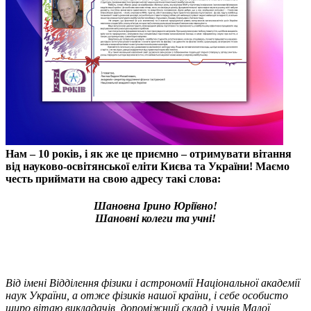
Нам – 10 років, і як же це приємно – отримувати вітання
від науково-освітянської еліти Києва та України! Маємо
честь приймати на свою адресу такі слова:
Шановна Ірино Юріївно!
Шановні колеги та учні!
Від імені Відділення фізики і астрономії Національної академії
наук України, а отже фізиків нашої країни, і себе особисто
щиро вітаю викладачів, допоміжний склад і учнів Малої