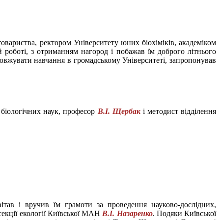
товариства, ректором Університету юних біохіміків, академіком
й роботі, з отриманням нагород і побажав їм доброго літнього
довжувати навчання в громадському Університеті, запропонував
 біологічних наук, професор
В.І. Щербак
і методист відділення
ітав і вручив їм грамоти за проведення науково-дослідних,
 секції екології Київської МАН
В.І. Назаренко
. Подяки Київської