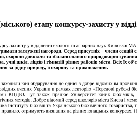
міського) етапу конкурсу-захисту у відді
римати заслужені нагороди. Серед присутніх − члени секцій екол
номії, охорони довкілля та збалансованого природокористуванн
, учні шкіл, ліцеїв і гімназій різних районів міста. Всіх їх об
ння за рідну природу, її охорону та примноження.
заходили юні обдарування до однієї з добре відомих їм провідни
ровідних вчених України в рамках лекторію «Передові рубежі біол
імії КПДЮ. Тут також працює Університет юних біохіміків, 
гічних методів. Добре відомий серед школярів міста Києва і мемо
ка Інституту біохімії та Українського біохімічного товариства, 
 правило, отримують визнання на різних юнацьких конкурсах, і ї