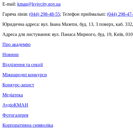
E-mail:
kman@kyivcity.gov.ua
Гаряча лінія:
(044) 298-48-55
;
Телефон приймальні:
(044) 298-47
Юридична адреса:
вул. Івана Мазепи, буд. 13, 3 поверх, каб. 332
Адреса для листування:
вул. Панаса Мирного, буд. 19, Київ, 010
Про академію
Новини
Відділення та секції
Міжнародні конкурси
Конкурс-захист
Медіатека
АудіоКМАН
Фотогалерея
Корпоративна символіка