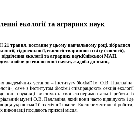
ленні екології та аграрних наук
21 травня, востаннє у цьому навчальному році, зібралися
огії, гідроекології, екології тваринного світу (зоології),
я відділення екології та аграрних наукКиївської МАН,
’єднує любов до екологічної науки, жадоба до знань,
х академічних установ – Інституту біохімії ім. О.В. Палладіна.
огії», саме з Інститутом біохімії співпрацюють секція екології
де юні науковці виконують свої експериментальні роботи із
ріальний музей О.В. Палладіна, який вони часто відвідують і де
творця української біохімічної школи. Експериментальні роботи,
х виконавці посідають призові місця.