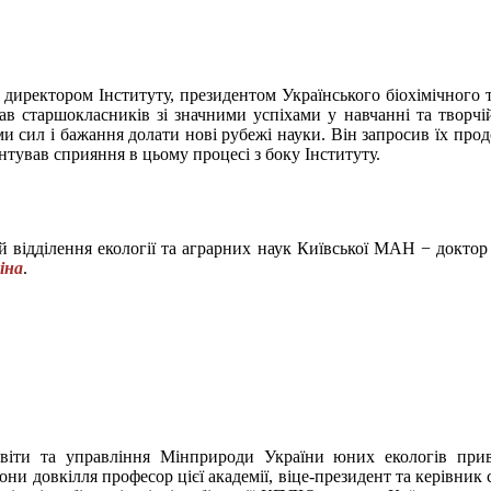
 директором Інституту, президентом Українського біохімічного 
ав старшокласників зі значними успіхами у навчанні та творчі
 сил і бажання долати нові рубежі науки. Він запросив їх про
нтував сприяння в цьому процесі з боку Інституту.
й відділення екології та аграрних наук Київської МАН − доктор
іна
.
освіти та управління Мінприроди України юних екологів прив
они довкілля професор цієї академії, віце-президент та керівник