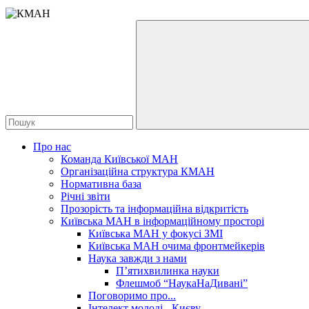
Про нас
Команда Київської МАН
Організаційна структура КМАН
Нормативна база
Річні звіти
Прозорість та інформаційна відкритість
Київська МАН в інформаційному просторі
Київська МАН у фокусі ЗМІ
Київська МАН очима фронтмейкерів
Наука завжди з нами
П’ятихвилинка науки
Флешмоб “НаукаНаДивані”
Поговоримо про...
Інтелект молоді - Києву