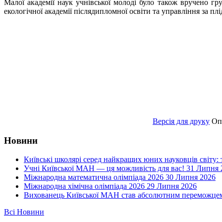
Малої академії наук учнівської молоді було також вручено гр
екологічної академії післядипломної освіти та управління за
Версія для друку
Оп
Новини
Київські школярі серед найкращих юних науковців світу:
Учні Київської МАН — ця можливість для вас!
31 Липня 
Міжнародна математична олімпіада 2026
30 Липня 2026
Міжнародна хімічна олімпіада 2026
29 Липня 2026
Вихованець Київської МАН став абсолютним переможцем 
Всі Новини