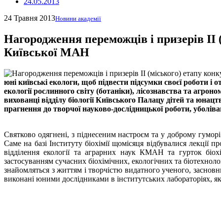
24.05.2013
24 Травня 2013
Новини академії
Нагородження переможців і призерів ІІ (
Київської МАН
юні київські екологи, щоб підвести підсумки своєї роботи і от
екології рослинного світу (ботаніки), лісознавства та агро
вихованці відділу біології Київського Палацу дітей та юнацтва
прагнення до творчої науково-дослідницької роботи, уболіва
Святково одягнені, з піднесеним настроєм та у доброму гуморі 
Саме на базі Інституту біохімії щомісяця відбувалися лекції п
відділення екології та аграрних наук КМАН та гурток біох
застосуванням сучасних біохімічних, екологічних та біотехноло
знайомляться з життям і творчістю видатного ученого, засновни
виконані юними дослідниками в інститутських лабораторіях, як