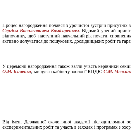
Процес нагородження почався з урочистої зустрічі присутніх з
Сергієм Васильовичем Комісаренком
. Відомий учений привіт
відпочинку, щоб наступний навчальний рік почати, сповненими
активно долучатися до пошукових, дослідницьких робіт та гара
У церемонії нагородження також взяли участь керівники секці
О.М. Ісаченко
, завідувач кабінету зоології КПДЮ
С.М. Мелєшк
Від імені Державної екологічної академії післядипломної 
експериментальних робіт та участь в заходах і програмах з охор