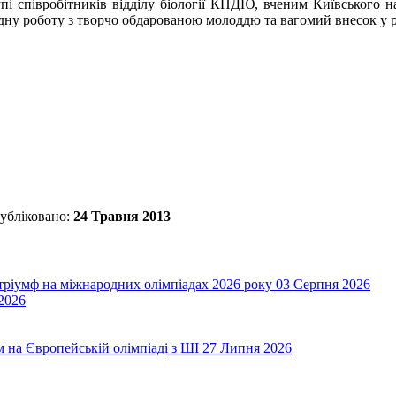
упі співробітників відділу біології КПДЮ, вченим Київського 
 плідну роботу з творчо обдарованою молоддю та вагомий внесок
убліковано:
24 Травня 2013
 тріумф на міжнародних олімпіадах 2026 року
03 Серпня 2026
2026
на Європейській олімпіаді з ШІ
27 Липня 2026