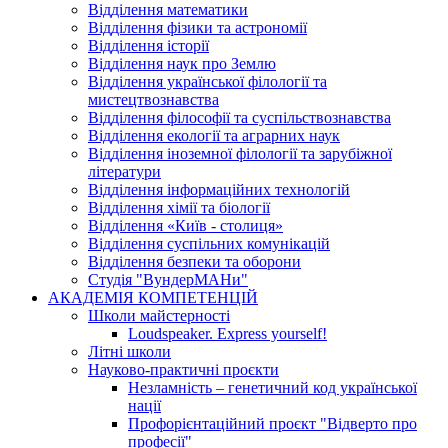
Відділення математики
Відділення фізики та астрономії
Відділення історії
Відділення наук про Землю
Відділення української філології та
мистецтвознавства
Відділення філософії та суспільствознавства
Відділення екології та аграрних наук
Відділення іноземної філології та зарубіжної
літератури
Відділення інформаційних технологій
Відділення хімії та біології
Відділення «Київ - столиця»
Відділення суспільних комунікацій
Відділення безпеки та оборони
Студія "ВундерМАНи"
АКАДЕМІЯ КОМПЕТЕНЦІЙ
Школи майстерності
Loudspeaker. Express yourself!
Літні школи
Науково-практичні проєкти
Незламність – генетичний код української
нації
Профорієнтаційний проєкт "Відверто про
професії"