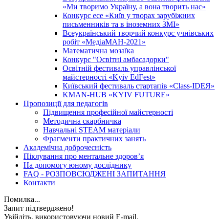
«Ми творимо Україну, а вона творить нас»
Конкурс есе «Київ у творах зарубіжних
письменників та в іноземних ЗМІ»
Всеукраїнський творчий конкурс учнівських
робіт «МедіаМАН-2021»
Математична мозаїка
Конкурс "Освітні амбасадорки"
Освітній фестиваль управлінської
майстерності «Kyiv EdFest»
Київський фестиваль стартапів «Class-IDEЯ»
KMAN-HUB «KYIV FUTURE»
Пропозиції для педагогів
Підвищення професійної майстерності
Методична скарбничка
Навчальні STEAM матеріали
Фрагменти практичних занять
Академічна доброчесність
Піклування про ментальне здоровʼя
На допомогу юному досліднику
FAQ - РОЗПОВСЮДЖЕНІ ЗАПИТАННЯ
Контакти
Помилка...
Запит підтверджено!
Увійдіть, використовуючи новий E-mail.