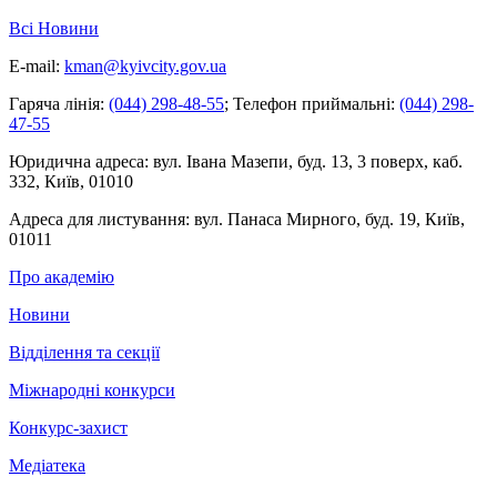
Всі Новини
E-mail:
kman@kyivcity.gov.ua
Гаряча лінія:
(044) 298-48-55
;
Телефон приймальні:
(044) 298-
47-55
Юридична адреса:
вул. Івана Мазепи, буд. 13, 3 поверх, каб.
332, Київ, 01010
Адреса для листування:
вул. Панаса Мирного, буд. 19, Київ,
01011
Про академію
Новини
Відділення та секції
Міжнародні конкурси
Конкурс-захист
Медіатека