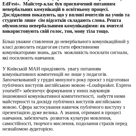
EdFest». Майстер-клас був присвячений питанням
невербальних комунікацій в освітньому процесі.
Дослідження показують, що у впливі вчителів на учнів та
студентів лише сім відсотків складають слова. Решта
обумовлена невербальними комунікаціями: як вчителі
використовують свій голос, тон, мову тіла тощо.
Більш уважне ставлення до невербального комунікаційний у
класі дозволить педагогам стати ефективними
комунікаторами знань, дасть можливість посилати сигнали,
які посилюють навчання.
У Київській МАН приділяють увагу питанням
комунікативних компетенцій не лише у педагогів.
Започаткований у грудні минулого року проєкт з підготовки
публічних виступів англійською мовою «Loudspeaker. Express
yourself!» забезпечує формування у юних науковців
іншомовної комунікативної компетентності, набуття ними
майстерності та досвіду публічних виступів англійською
мовою. Сфера застосування навичок публічного виступу з
презентацією дуже велика. А знання, отримані в процесі
навчання, забезпечать розвиток культури мовлення,
самостійності, творчого мислення, подолання страхів перед
незнайомою аудиторією.