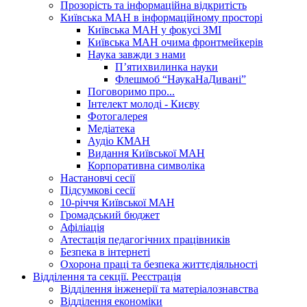
Прозорість та інформаційна відкритість
Київська МАН в інформаційному просторі
Київська МАН у фокусі ЗМІ
Київська МАН очима фронтмейкерів
Наука завжди з нами
П’ятихвилинка науки
Флешмоб “НаукаНаДивані”
Поговоримо про...
Інтелект молоді - Києву
Фотогалерея
Медіатека
Аудіо КМАН
Видання Київської МАН
Корпоративна символіка
Настановчі сесії
Підсумкові сесії
10-річчя Київської МАН
Громадський бюджет
Афіліація
Атестація педагогічних працівників
Безпека в інтернеті
Охорона праці та безпека життєдіяльності
Відділення та секції. Реєстрація
Відділення інженерії та матеріалознавства
Відділення економіки