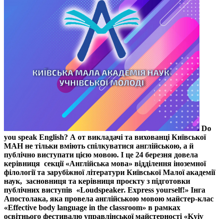
Do
you speak English? А от викладачі та вихованці Київської
МАН не тільки вміють спілкуватися англійською, а й
публічно виступати цією мовою. І це 24 березня довела
керівниця секції «Англійська мова» відділення іноземної
філології та зарубіжної літератури Київської Малої академії
наук, засновниця та керівниця проєкту з підготовки
публічних виступів «Loudspeaker. Express yourself!» Інга
Апостолака, яка провела англійською мовою майстер-клас
«Effective body language in the classroom» в рамках
освітнього фестивалю управлінської майстерності «Kyiv