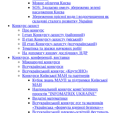
Мовне обличчя Києва
SOS: Здолаємо омелу, збережемо зелені
насадження Києва
Збереження прісної води і водоочищення як
складові сталого розвитку України
Конкурс-захист
Про конкурс
І етап Конкурсу-захисту (районний)
ІІ етап Конкурсу-захисту (міський)
ІІІ етап Конкурсу-захисту (всеукраїнський)
Тематика та зразки наукових робіт
На допомогу юному досліднику. НДР
Конкурси, конференції, виставки
Міжнародні конкурси
Всеукраїнські конкурси
Всеукраїнський конкурс «КрутеЗНО»
Конкурси Київської МАН та партнерів
Кубок знань МАУП за підтримки Київської
МАН
Національний конкурс комп’ютерних
проєктів "INFOMATRIX UKRAINE"
Видатні математики
Всеукраїнський конкурс есе та малюнків
«Українська «формула ядерної безпеки»»
Всеукраїнський науково-освітній фестиваль