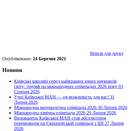
Версія для друку
Опубліковано:
24 Березня 2021
Новини
Київські школярі серед найкращих юних науковців
світу: тріумф на міжнародних олімпіадах 2026 року
03
Серпня 2026
Учні Київської МАН — ця можливість для вас!
31
Липня 2026
Міжнародна математична олімпіада 2026
30 Липня 2026
Міжнародна хімічна олімпіада 2026
29 Липня 2026
Вихованець Київської МАН став абсолютним
переможцем на Європейській олімпіаді з ШІ
27 Липня
2026