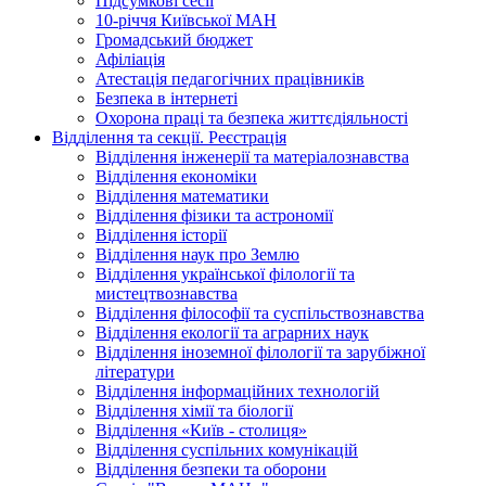
Підсумкові сесії
10-річчя Київської МАН
Громадський бюджет
Афіліація
Атестація педагогічних працівників
Безпека в інтернеті
Охорона праці та безпека життєдіяльності
Відділення та секції. Реєстрація
Відділення інженерії та матеріалознавства
Відділення економіки
Відділення математики
Відділення фізики та астрономії
Відділення історії
Відділення наук про Землю
Відділення української філології та
мистецтвознавства
Відділення філософії та суспільствознавства
Відділення екології та аграрних наук
Відділення іноземної філології та зарубіжної
літератури
Відділення інформаційних технологій
Відділення хімії та біології
Відділення «Київ - столиця»
Відділення суспільних комунікацій
Відділення безпеки та оборони