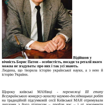
Відійшов у
вічність Борис Патон – особистість, посади та регалії якого
можна не згадувать: про них і так усі знають.
Людина, що творила історію української науки, а з нею й
історію України.
Щороку київські МАНівці -
переможці ІІІ етапу
Всеукраїнського конкурсу-захисту науково-дослідницьких робіт
на традиційній підсумковій сесії Київської МАН отримували
дипломи з його підписом – пройде час – і ці документи