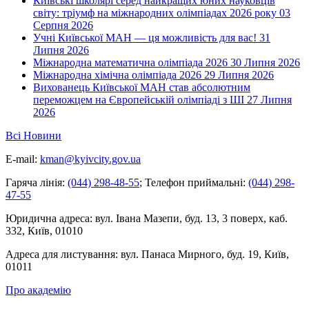
Київські школярі серед найкращих юних науковців
світу: тріумф на міжнародних олімпіадах 2026 року
03
Серпня 2026
Учні Київської МАН — ця можливість для вас!
31
Липня 2026
Міжнародна математична олімпіада 2026
30 Липня 2026
Міжнародна хімічна олімпіада 2026
29 Липня 2026
Вихованець Київської МАН став абсолютним
переможцем на Європейській олімпіаді з ШІ
27 Липня
2026
Всі Новини
E-mail:
kman@kyivcity.gov.ua
Гаряча лінія:
(044) 298-48-55
;
Телефон приймальні:
(044) 298-
47-55
Юридична адреса:
вул. Івана Мазепи, буд. 13, 3 поверх, каб.
332, Київ, 01010
Адреса для листування:
вул. Панаса Мирного, буд. 19, Київ,
01011
Про академію