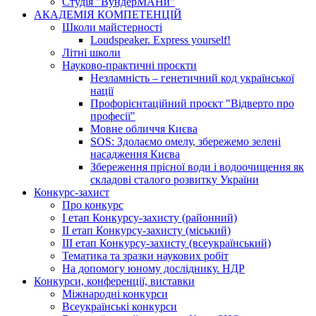
Студія "ВундерМАНи"
АКАДЕМІЯ КОМПЕТЕНЦІЙ
Школи майстерності
Loudspeaker. Express yourself!
Літні школи
Науково-практичні проєкти
Незламність – генетичний код української
нації
Профорієнтаційний проєкт "Відверто про
професії"
Мовне обличчя Києва
SOS: Здолаємо омелу, збережемо зелені
насадження Києва
Збереження прісної води і водоочищення як
складові сталого розвитку України
Конкурс-захист
Про конкурс
І етап Конкурсу-захисту (районний)
ІІ етап Конкурсу-захисту (міський)
ІІІ етап Конкурсу-захисту (всеукраїнський)
Тематика та зразки наукових робіт
На допомогу юному досліднику. НДР
Конкурси, конференції, виставки
Міжнародні конкурси
Всеукраїнські конкурси