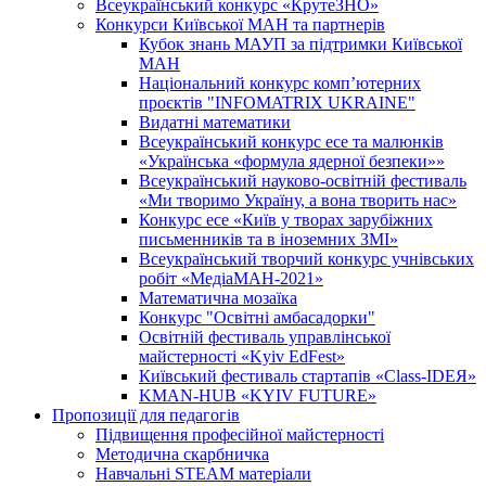
Всеукраїнський конкурс «КрутеЗНО»
Конкурси Київської МАН та партнерів
Кубок знань МАУП за підтримки Київської
МАН
Національний конкурс комп’ютерних
проєктів "INFOMATRIX UKRAINE"
Видатні математики
Всеукраїнський конкурс есе та малюнків
«Українська «формула ядерної безпеки»»
Всеукраїнський науково-освітній фестиваль
«Ми творимо Україну, а вона творить нас»
Конкурс есе «Київ у творах зарубіжних
письменників та в іноземних ЗМІ»
Всеукраїнський творчий конкурс учнівських
робіт «МедіаМАН-2021»
Математична мозаїка
Конкурс "Освітні амбасадорки"
Освітній фестиваль управлінської
майстерності «Kyiv EdFest»
Київський фестиваль стартапів «Class-IDEЯ»
KMAN-HUB «KYIV FUTURE»
Пропозиції для педагогів
Підвищення професійної майстерності
Методична скарбничка
Навчальні STEAM матеріали