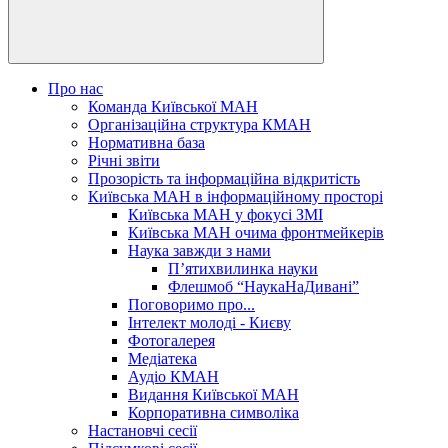
Про нас
Команда Київської МАН
Організаційна структура КМАН
Нормативна база
Річні звіти
Прозорість та інформаційна відкритість
Київська МАН в інформаційному просторі
Київська МАН у фокусі ЗМІ
Київська МАН очима фронтмейкерів
Наука завжди з нами
П’ятихвилинка науки
Флешмоб “НаукаНаДивані”
Поговоримо про...
Інтелект молоді - Києву
Фотогалерея
Медіатека
Аудіо КМАН
Видання Київської МАН
Корпоративна символіка
Настановчі сесії