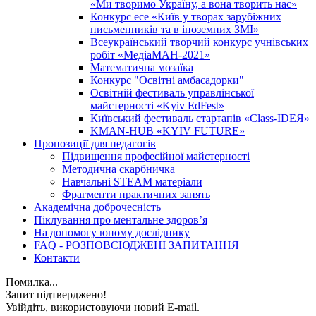
«Ми творимо Україну, а вона творить нас»
Конкурс есе «Київ у творах зарубіжних
письменників та в іноземних ЗМІ»
Всеукраїнський творчий конкурс учнівських
робіт «МедіаМАН-2021»
Математична мозаїка
Конкурс "Освітні амбасадорки"
Освітній фестиваль управлінської
майстерності «Kyiv EdFest»
Київський фестиваль стартапів «Class-IDEЯ»
KMAN-HUB «KYIV FUTURE»
Пропозиції для педагогів
Підвищення професійної майстерності
Методична скарбничка
Навчальні STEAM матеріали
Фрагменти практичних занять
Академічна доброчесність
Піклування про ментальне здоровʼя
На допомогу юному досліднику
FAQ - РОЗПОВСЮДЖЕНІ ЗАПИТАННЯ
Контакти
Помилка...
Запит підтверджено!
Увійдіть, використовуючи новий E-mail.