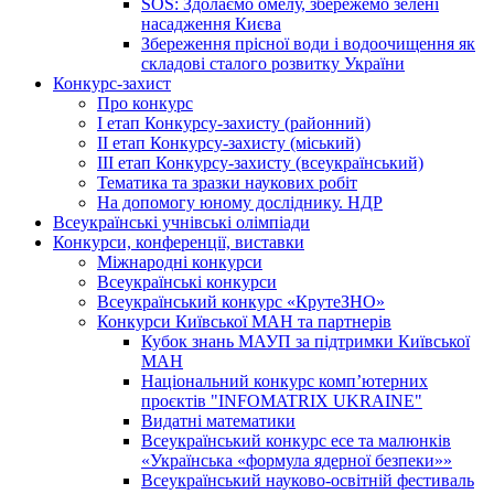
SOS: Здолаємо омелу, збережемо зелені
насадження Києва
Збереження прісної води і водоочищення як
складові сталого розвитку України
Конкурс-захист
Про конкурс
І етап Конкурсу-захисту (районний)
ІІ етап Конкурсу-захисту (міський)
ІІІ етап Конкурсу-захисту (всеукраїнський)
Тематика та зразки наукових робіт
На допомогу юному досліднику. НДР
Всеукраїнські учнівські олімпіади
Конкурси, конференції, виставки
Міжнародні конкурси
Всеукраїнські конкурси
Всеукраїнський конкурс «КрутеЗНО»
Конкурси Київської МАН та партнерів
Кубок знань МАУП за підтримки Київської
МАН
Національний конкурс комп’ютерних
проєктів "INFOMATRIX UKRAINE"
Видатні математики
Всеукраїнський конкурс есе та малюнків
«Українська «формула ядерної безпеки»»
Всеукраїнський науково-освітній фестиваль