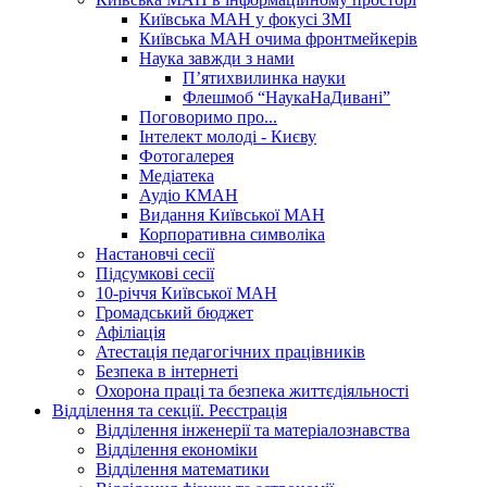
Київська МАН у фокусі ЗМІ
Київська МАН очима фронтмейкерів
Наука завжди з нами
П’ятихвилинка науки
Флешмоб “НаукаНаДивані”
Поговоримо про...
Інтелект молоді - Києву
Фотогалерея
Медіатека
Аудіо КМАН
Видання Київської МАН
Корпоративна символіка
Настановчі сесії
Підсумкові сесії
10-річчя Київської МАН
Громадський бюджет
Афіліація
Атестація педагогічних працівників
Безпека в інтернеті
Охорона праці та безпека життєдіяльності
Відділення та секції. Реєстрація
Відділення інженерії та матеріалознавства
Відділення економіки
Відділення математики