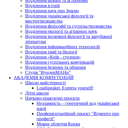
Відділення фізики та астрономії
Відділення історії
Відділення наук про Землю
Відділення української філології та
мистецтвознавства
Відділення філософії та суспільствознавства
Відділення екології та аграрних наук
Відділення іноземної філології та зарубіжної
літератури
Відділення інформаційних технологій
Відділення хімії та біології
Відділення «Київ - столиця»
Відділення суспільних комунікацій
Відділення безпеки та оборони
Студія "ВундерМАНи"
АКАДЕМІЯ КОМПЕТЕНЦІЙ
Школи майстерності
Loudspeaker. Express yourself!
Літні школи
Науково-практичні проєкти
Незламність – генетичний код української
нації
Профорієнтаційний проєкт "Відверто про
професії"
Мовне обличчя Києва