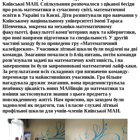
Київської МАН. Спілкування розпочалося з цікавої бесіди
про роль математики в сучасному світі, математичної
освіти в Україні та Києві. Діти розпитували про навчання у
Київському національному університеті імені Тараса
Шевченка, зокрема на механіко-математичному
факультеті, факультеті комп’ютерних наук та кібернетики,
про нові напрями підготовки та спеціальності. У другій
частині заходу було проведено гру «Математичний
калейдоскоп». Учасники літньої школи були поділені на дві
команди. Змагання почалося із бліц-питань, потім команди
розв’язували задачі на математичну кмітливість, і на
завершення їм були запропоновані математичні лайф-хаки.
За результатами всіх складових гри визначено команду-
переможця та найактивніших учасників. Гра більше
нагадувала дружнє змагання, вона продемонструвала
неабияку цікавість юних МАНівців до математики та
вміння застосовувати знання з цього предмета у
повсякденному житті. Нам приємно, що заходом були
задоволені як педагоги, так і власне слухачі літньої
профільної школи для учнів-членів Київської МАН.