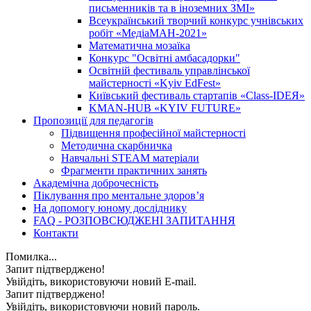
письменників та в іноземних ЗМІ»
Всеукраїнський творчий конкурс учнівських
робіт «МедіаМАН-2021»
Математична мозаїка
Конкурс "Освітні амбасадорки"
Освітній фестиваль управлінської
майстерності «Kyiv EdFest»
Київський фестиваль стартапів «Class-IDEЯ»
KMAN-HUB «KYIV FUTURE»
Пропозиції для педагогів
Підвищення професійної майстерності
Методична скарбничка
Навчальні STEAM матеріали
Фрагменти практичних занять
Академічна доброчесність
Піклування про ментальне здоровʼя
На допомогу юному досліднику
FAQ - РОЗПОВСЮДЖЕНІ ЗАПИТАННЯ
Контакти
Помилка...
Запит підтверджено!
Увійдіть, використовуючи новий E-mail.
Запит підтверджено!
Увійдіть, використовуючи новий пароль.