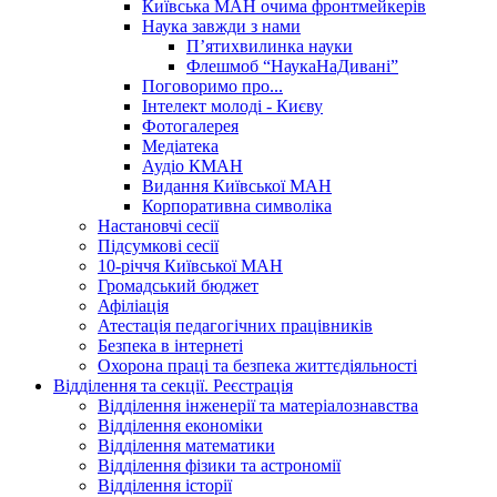
Київська МАН очима фронтмейкерів
Наука завжди з нами
П’ятихвилинка науки
Флешмоб “НаукаНаДивані”
Поговоримо про...
Інтелект молоді - Києву
Фотогалерея
Медіатека
Аудіо КМАН
Видання Київської МАН
Корпоративна символіка
Настановчі сесії
Підсумкові сесії
10-річчя Київської МАН
Громадський бюджет
Афіліація
Атестація педагогічних працівників
Безпека в інтернеті
Охорона праці та безпека життєдіяльності
Відділення та секції. Реєстрація
Відділення інженерії та матеріалознавства
Відділення економіки
Відділення математики
Відділення фізики та астрономії
Відділення історії