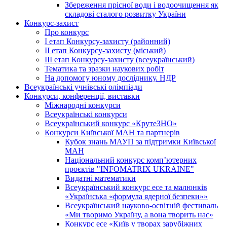
Збереження прісної води і водоочищення як
складові сталого розвитку України
Конкурс-захист
Про конкурс
І етап Конкурсу-захисту (районний)
ІІ етап Конкурсу-захисту (міський)
ІІІ етап Конкурсу-захисту (всеукраїнський)
Тематика та зразки наукових робіт
На допомогу юному досліднику. НДР
Всеукраїнські учнівські олімпіади
Конкурси, конференції, виставки
Міжнародні конкурси
Всеукраїнські конкурси
Всеукраїнський конкурс «КрутеЗНО»
Конкурси Київської МАН та партнерів
Кубок знань МАУП за підтримки Київської
МАН
Національний конкурс комп’ютерних
проєктів "INFOMATRIX UKRAINE"
Видатні математики
Всеукраїнський конкурс есе та малюнків
«Українська «формула ядерної безпеки»»
Всеукраїнський науково-освітній фестиваль
«Ми творимо Україну, а вона творить нас»
Конкурс есе «Київ у творах зарубіжних