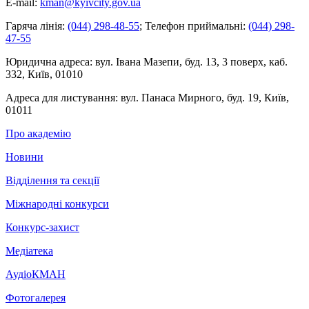
E-mail:
kman@kyivcity.gov.ua
Гаряча лінія:
(044) 298-48-55
;
Телефон приймальні:
(044) 298-
47-55
Юридична адреса:
вул. Івана Мазепи, буд. 13, 3 поверх, каб.
332, Київ, 01010
Адреса для листування:
вул. Панаса Мирного, буд. 19, Київ,
01011
Про академію
Новини
Відділення та секції
Міжнародні конкурси
Конкурс-захист
Медіатека
АудіоКМАН
Фотогалерея