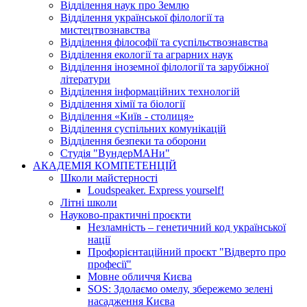
Відділення наук про Землю
Відділення української філології та
мистецтвознавства
Відділення філософії та суспільствознавства
Відділення екології та аграрних наук
Відділення іноземної філології та зарубіжної
літератури
Відділення інформаційних технологій
Відділення хімії та біології
Відділення «Київ - столиця»
Відділення суспільних комунікацій
Відділення безпеки та оборони
Студія "ВундерМАНи"
АКАДЕМІЯ КОМПЕТЕНЦІЙ
Школи майстерності
Loudspeaker. Express yourself!
Літні школи
Науково-практичні проєкти
Незламність – генетичний код української
нації
Профорієнтаційний проєкт "Відверто про
професії"
Мовне обличчя Києва
SOS: Здолаємо омелу, збережемо зелені
насадження Києва