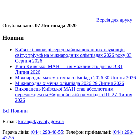
Версія для друку
Опубліковано:
07 Листопада 2020
Новини
Київські школярі серед найкращих юних науковців
світу: тріумф на міжнародних олімпіадах 2026 року
03
Серпня 2026
Учні Київської МАН — ця можливість для вас!
31
Липня 2026
Міжнародна математична олімпіада 2026
30 Липня 2026
Міжнародна хімічна олімпіада 2026
29 Липня 2026
Вихованець Київської МАН став абсолютним
переможцем на Європейській олімпіаді з ШІ
27 Липня
2026
Всі Новини
E-mail:
kman@kyivcity.gov.ua
Гаряча лінія:
(044) 298-48-55
;
Телефон приймальні:
(044) 298-
47-55