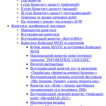
Про конкурс
І етап Конкурсу-захисту (районний)
ІІ етап Конкурсу-захисту (міський)
ІІІ етап Конкурсу-захисту (всеукраїнський)
Тематика та зразки наукових робіт
На допомогу юному досліднику. НДР
Конкурси, конференції, виставки
Міжнародні конкурси
Всеукраїнські конкурси
Всеукраїнський конкурс «КрутеЗНО»
Конкурси Київської МАН та партнерів
Кубок знань МАУП за підтримки Київської
МАН
Національний конкурс комп’ютерних
проєктів "INFOMATRIX UKRAINE"
Видатні математики
Всеукраїнський конкурс есе та малюнків
«Українська «формула ядерної безпеки»»
Всеукраїнський науково-освітній фестиваль
«Ми творимо Україну, а вона творить нас»
Конкурс есе «Київ у творах зарубіжних
письменників та в іноземних ЗМІ»
Всеукраїнський творчий конкурс учнівських
робіт «МедіаМАН-2021»
Математична мозаїка