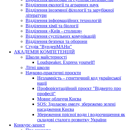
Відділення екології та аграрних наук
Відділення іноземної філології та зарубіжної
літератури
Відділення інформаційних технологій
Відділення хімії та біології
Відділення «Київ - столиця»
Відділення суспільних комунікацій
Відділення безпеки та оборони
Студія "ВундерМАНи"
АКАДЕМІЯ КОМПЕТЕНЦІЙ
Школи майстерності
Loudspeaker. Express yourself!
Літні школи
Науково-практичні проєкти
Незламність – генетичний код української
нації
Профорієнтаційний проєкт "Відверто про
професії"
Мовне обличчя Києва
SOS: Здолаємо омелу, збережемо зелені
насадження Києва
Збереження прісної води і водоочищення як
складові сталого розвитку України
Конкурс-захист