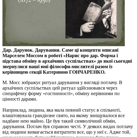
Дар. Дарунок. Дарування. Саме ці концепти описані
Марселем Моссом в роботі «Нарис про дар. Форма і
підстава обміну в архаїчних суспільствах» до якої сьогодні
звернулися наші юні філософи-мислителі разом із
керівницею секції Катериною ГОНЧАРЕНКО.
М. Мосс зображує ритуал дарування у вигляді потлачу. В
архаїчних суспільствах цей ритуал здійснювався через
специфічну форму «гостинності», обміну нерівними по
цінності дарами.
Наприклад, людина, яка мала певний статус в спільноті,
влаштовувала грандіозне свято, на якому знищувалося все
надбане нею майно. Це був такий символічний обмін,
дарування. Потлач був справою честі. У деяких видах потлачу
від людини вимагається витратити все, що у неї є. Адже той,