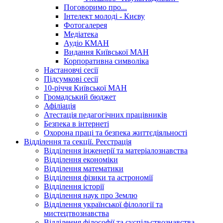
Поговоримо про...
Інтелект молоді - Києву
Фотогалерея
Медіатека
Аудіо КМАН
Видання Київської МАН
Корпоративна символіка
Настановчі сесії
Підсумкові сесії
10-річчя Київської МАН
Громадський бюджет
Афіліація
Атестація педагогічних працівників
Безпека в інтернеті
Охорона праці та безпека життєдіяльності
Відділення та секції. Реєстрація
Відділення інженерії та матеріалознавства
Відділення економіки
Відділення математики
Відділення фізики та астрономії
Відділення історії
Відділення наук про Землю
Відділення української філології та
мистецтвознавства
Відділення філософії та суспільствознавства