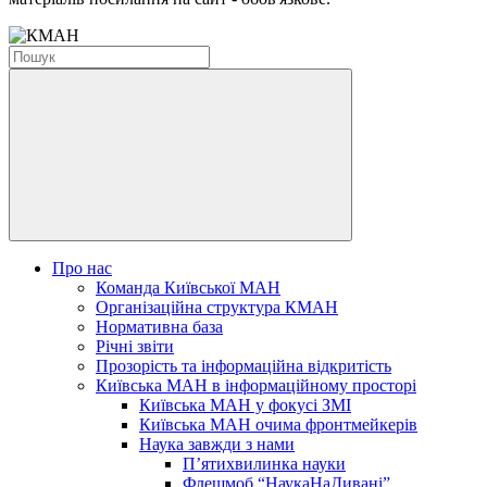
Про нас
Команда Київської МАН
Організаційна структура КМАН
Нормативна база
Річні звіти
Прозорість та інформаційна відкритість
Київська МАН в інформаційному просторі
Київська МАН у фокусі ЗМІ
Київська МАН очима фронтмейкерів
Наука завжди з нами
П’ятихвилинка науки
Флешмоб “НаукаНаДивані”