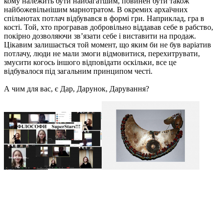
кому належить бути найбагатшим, повинен бути також
найбожевільнішим марнотратом. В окремих архаїчних
спільнотах потлач відбувався в формі гри. Наприклад, гра в
кості. Той, хто програвав добровільно віддавав себе в рабство,
покірно дозволяючи зв’язати себе і виставити на продаж.
Цікавим залишається той момент, що яким би не був варіатив
потлачу, люди не мали змоги відмовитися, перехитрувати,
змусити когось іншого відповідати оскільки, все це
відбувалося під загальним принципом честі.
А чим для вас, є Дар, Дарунок, Дарування?