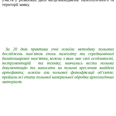
території замку.
За 20 днів практики учні освоїли методику польових
досліджень пам’яток епохи палеоліту та середньовічної
багатошарової пам’ятки, кожна з яких має свої особливості,
інструментарій та техніку; навчились вести польову
документацію та наносити на польові креслення знайдені
артефакти; освоїли ази польової фотофіксації об’єктів;
пройшли всі етапи польової камеральної обробки археологічних
матеріалів.