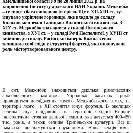
Хмельницької області з 9 по 28 липня 2012 р. на
запрошення Інституту археології НАН України. Меджибіж
– селище з багатовіковою історією. Ще в ХІІ-ХІІІ ст. тут
існувало укріплене городище, яке входило до складу
Болохівської землі Галицько-Волинського князівства. З
ХІУ ст. Меджибіж знаходився у складі Литовського
князівства, з ХУІ ст. – у складі Речі Посполитої, у ХУІІІ ст.
ввійшов до складу Російської імперії. Кожна з епох
залишила свої сліди у структурі фортеці, яка виконувала
роль містоутворювального центру.
В смт. Меджибіж знаходиться декілька різночасових
археологічних пам’яток. Упродовж багатьох років
проводиться дослідження самого Меджибізького замку, на
території якого з ХІІ століття існує фортеця. В околицях
селища існує найдавніша на території Східної Європи
палеолітична стоянка давньої людини, яка датується 400-450
тис. років, а також селище Трипільської культури. Всі ці
пам’ятки досліджуються науковцями. Наша секція взяла
участь у розкопках двох місцезнаходжень: палеолітичного та