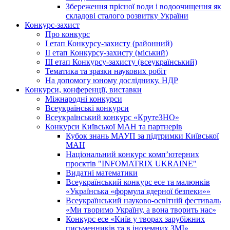
Збереження прісної води і водоочищення як
складові сталого розвитку України
Конкурс-захист
Про конкурс
І етап Конкурсу-захисту (районний)
ІІ етап Конкурсу-захисту (міський)
ІІІ етап Конкурсу-захисту (всеукраїнський)
Тематика та зразки наукових робіт
На допомогу юному досліднику. НДР
Конкурси, конференції, виставки
Міжнародні конкурси
Всеукраїнські конкурси
Всеукраїнський конкурс «КрутеЗНО»
Конкурси Київської МАН та партнерів
Кубок знань МАУП за підтримки Київської
МАН
Національний конкурс комп’ютерних
проєктів "INFOMATRIX UKRAINE"
Видатні математики
Всеукраїнський конкурс есе та малюнків
«Українська «формула ядерної безпеки»»
Всеукраїнський науково-освітній фестиваль
«Ми творимо Україну, а вона творить нас»
Конкурс есе «Київ у творах зарубіжних
письменників та в іноземних ЗМІ»