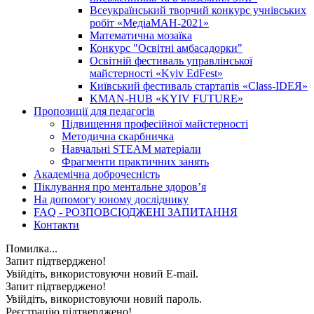
Всеукраїнський творчий конкурс учнівських
робіт «МедіаМАН-2021»
Математична мозаїка
Конкурс "Освітні амбасадорки"
Освітній фестиваль управлінської
майстерності «Kyiv EdFest»
Київський фестиваль стартапів «Class-IDEЯ»
KMAN-HUB «KYIV FUTURE»
Пропозиції для педагогів
Підвищення професійної майстерності
Методична скарбничка
Навчальні STEAM матеріали
Фрагменти практичних занять
Академічна доброчесність
Піклування про ментальне здоровʼя
На допомогу юному досліднику
FAQ - РОЗПОВСЮДЖЕНІ ЗАПИТАННЯ
Контакти
Помилка...
Запит підтверджено!
Увійдіть, використовуючи новий E-mail.
Запит підтверджено!
Увійдіть, використовуючи новий пароль.
Реєстрацію підтверджено!