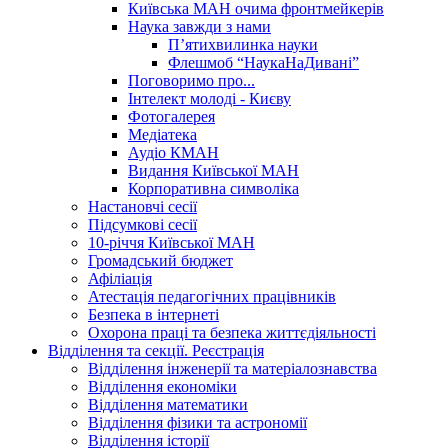
Київська МАН очима фронтмейкерів
Наука завжди з нами
П’ятихвилинка науки
Флешмоб “НаукаНаДивані”
Поговоримо про...
Інтелект молоді - Києву
Фотогалерея
Медіатека
Аудіо КМАН
Видання Київської МАН
Корпоративна символіка
Настановчі сесії
Підсумкові сесії
10-річчя Київської МАН
Громадський бюджет
Афіліація
Атестація педагогічних працівників
Безпека в інтернеті
Охорона праці та безпека життєдіяльності
Відділення та секції. Реєстрація
Відділення інженерії та матеріалознавства
Відділення економіки
Відділення математики
Відділення фізики та астрономії
Відділення історії