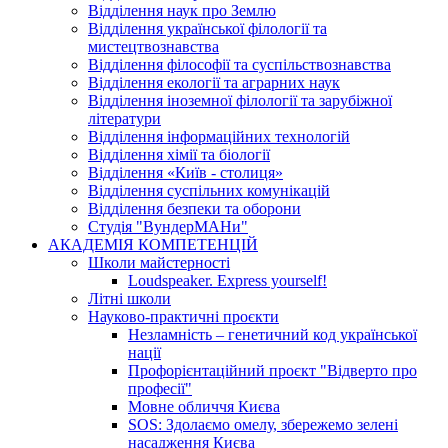
Відділення наук про Землю
Відділення української філології та
мистецтвознавства
Відділення філософії та суспільствознавства
Відділення екології та аграрних наук
Відділення іноземної філології та зарубіжної
літератури
Відділення інформаційних технологій
Відділення хімії та біології
Відділення «Київ - столиця»
Відділення суспільних комунікацій
Відділення безпеки та оборони
Студія "ВундерМАНи"
АКАДЕМІЯ КОМПЕТЕНЦІЙ
Школи майстерності
Loudspeaker. Express yourself!
Літні школи
Науково-практичні проєкти
Незламність – генетичний код української
нації
Профорієнтаційний проєкт "Відверто про
професії"
Мовне обличчя Києва
SOS: Здолаємо омелу, збережемо зелені
насадження Києва