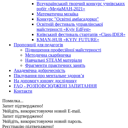
Всеукраїнський творчий конкурс учнівських
робіт «МедіаМАН-2021»
Математична мозаїка
Конкурс "Освітні амбасадорки"
Освітній фестиваль управлінської
майстерності «Kyiv EdFest»
Київський фестиваль стартапів «Class-IDEЯ»
KMAN-HUB «KYIV FUTURE»
Пропозиції для педагогів
Підвищення професійної майстерності
Методична скарбничка
Навчальні STEAM матеріали
Фрагменти практичних занять
Академічна доброчесність
Піклування про ментальне здоровʼя
На допомогу юному досліднику
FAQ - РОЗПОВСЮДЖЕНІ ЗАПИТАННЯ
Контакти
Помилка...
Запит підтверджено!
Увійдіть, використовуючи новий E-mail.
Запит підтверджено!
Увійдіть, використовуючи новий пароль.
Реєстрацію підтверджено!