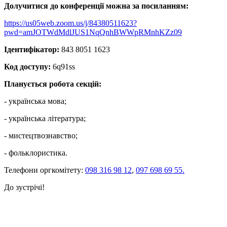
Долучитися до конференції можна за посиланням:
https://us05web.zoom.us/j/84380511623?
pwd=amJOTWdMdlJUS1NqQnhBWWpRMnhKZz09
Ідентифікатор:
843 8051 1623
Код доступу:
6q91ss
Планується робота секцій:
- українська мова;
- українська література;
- мистецтвознавство;
- фольклористика.
Телефони оргкомітету:
098 316 98 12
,
097 698 69 55.
До зустрічі!