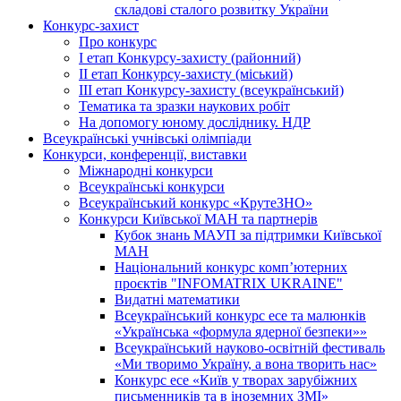
складові сталого розвитку України
Конкурс-захист
Про конкурс
І етап Конкурсу-захисту (районний)
ІІ етап Конкурсу-захисту (міський)
ІІІ етап Конкурсу-захисту (всеукраїнський)
Тематика та зразки наукових робіт
На допомогу юному досліднику. НДР
Всеукраїнські учнівські олімпіади
Конкурси, конференції, виставки
Міжнародні конкурси
Всеукраїнські конкурси
Всеукраїнський конкурс «КрутеЗНО»
Конкурси Київської МАН та партнерів
Кубок знань МАУП за підтримки Київської
МАН
Національний конкурс комп’ютерних
проєктів "INFOMATRIX UKRAINE"
Видатні математики
Всеукраїнський конкурс есе та малюнків
«Українська «формула ядерної безпеки»»
Всеукраїнський науково-освітній фестиваль
«Ми творимо Україну, а вона творить нас»
Конкурс есе «Київ у творах зарубіжних
письменників та в іноземних ЗМІ»