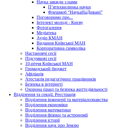
Наука завжди з нами
П’ятихвилинка науки
Флешмоб “НаукаНаДивані”
Поговоримо про...
Інтелект молоді - Києву
Фотогалерея
Медіатека
Аудіо КМАН
Видання Київської МАН
Корпоративна символіка
Настановчі сесії
Підсумкові сесії
10-річчя Київської МАН
Громадський бюджет
Афіліація
Атестація педагогічних працівників
Безпека в інтернеті
Охорона праці та безпека життєдіяльності
Відділення та секції. Реєстрація
Відділення інженерії та матеріалознавства
Відділення економіки
Відділення математики
Відділення фізики та астрономії
Відділення історії
Відділення наук про Землю