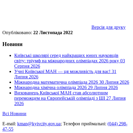
Версія для друку
Опубліковано:
22 Листопада 2022
Новини
Київські школярі серед найкращих юних науковців
світу: тріумф на міжнародних олімпіадах 2026 року
03
Серпня 2026
Учні Київської МАН — ця можливість для вас!
31
Липня 2026
Міжнародна математична олімпіада 2026
30 Липня 2026
Міжнародна хімічна олімпіада 2026
29 Липня 2026
Вихованець Київської МАН став абсолютним
переможцем на Європейській олімпіаді з ШІ
27 Липня
2026
Всі Новини
E-mail:
kman@kyivcity.gov.ua
;
Телефон приймальні:
(044) 298-
47-55