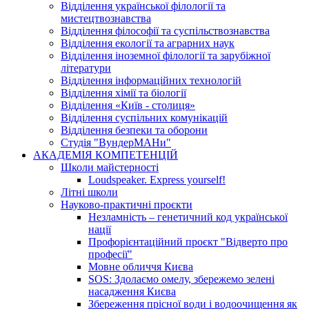
Відділення української філології та
мистецтвознавства
Відділення філософії та суспільствознавства
Відділення екології та аграрних наук
Відділення іноземної філології та зарубіжної
літератури
Відділення інформаційних технологій
Відділення хімії та біології
Відділення «Київ - столиця»
Відділення суспільних комунікацій
Відділення безпеки та оборони
Студія "ВундерМАНи"
АКАДЕМІЯ КОМПЕТЕНЦІЙ
Школи майстерності
Loudspeaker. Express yourself!
Літні школи
Науково-практичні проєкти
Незламність – генетичний код української
нації
Профорієнтаційний проєкт "Відверто про
професії"
Мовне обличчя Києва
SOS: Здолаємо омелу, збережемо зелені
насадження Києва
Збереження прісної води і водоочищення як