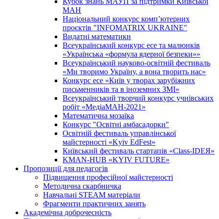
Кубок знань МАУП за підтримки Київської
МАН
Національний конкурс комп’ютерних
проєктів "INFOMATRIX UKRAINE"
Видатні математики
Всеукраїнський конкурс есе та малюнків
«Українська «формула ядерної безпеки»»
Всеукраїнський науково-освітній фестиваль
«Ми творимо Україну, а вона творить нас»
Конкурс есе «Київ у творах зарубіжних
письменників та в іноземних ЗМІ»
Всеукраїнський творчий конкурс учнівських
робіт «МедіаМАН-2021»
Математична мозаїка
Конкурс "Освітні амбасадорки"
Освітній фестиваль управлінської
майстерності «Kyiv EdFest»
Київський фестиваль стартапів «Class-IDEЯ»
KMAN-HUB «KYIV FUTURE»
Пропозиції для педагогів
Підвищення професійної майстерності
Методична скарбничка
Навчальні STEAM матеріали
Фрагменти практичних занять
Академічна доброчесність