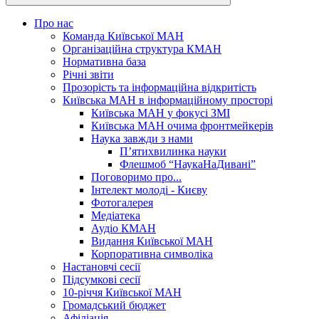
Про нас
Команда Київської МАН
Організаційна структура КМАН
Нормативна база
Річні звіти
Прозорість та інформаційна відкритість
Київська МАН в інформаційному просторі
Київська МАН у фокусі ЗМІ
Київська МАН очима фронтмейкерів
Наука завжди з нами
П’ятихвилинка науки
Флешмоб “НаукаНаДивані”
Поговоримо про...
Інтелект молоді - Києву
Фотогалерея
Медіатека
Аудіо КМАН
Видання Київської МАН
Корпоративна символіка
Настановчі сесії
Підсумкові сесії
10-річчя Київської МАН
Громадський бюджет
Афіліація