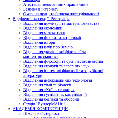
Атестація педагогічних працівників
Безпека в інтернеті
Охорона праці та безпека життєдіяльності
Відділення та секції. Реєстрація
Відділення інженерії та матеріалознавства
Відділення економіки
Відділення математики
Відділення фізики та астрономії
Відділення історії
Відділення наук про Землю
Відділення української філології та
мистецтвознавства
Відділення філософії та суспільствознавства
Відділення екології та аграрних наук
Відділення іноземної філології та зарубіжної
літератури
Відділення інформаційних технологій
Відділення хімії та біології
Відділення «Київ - столиця»
Відділення суспільних комунікацій
Відділення безпеки та оборони
Студія "ВундерМАНи"
АКАДЕМІЯ КОМПЕТЕНЦІЙ
Школи майстерності