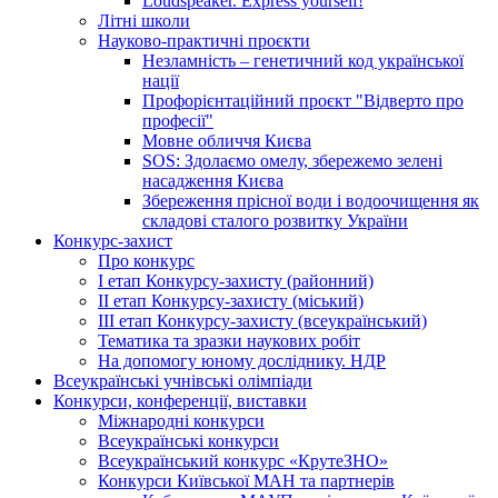
Loudspeaker. Express yourself!
Літні школи
Науково-практичні проєкти
Незламність – генетичний код української
нації
Профорієнтаційний проєкт "Відверто про
професії"
Мовне обличчя Києва
SOS: Здолаємо омелу, збережемо зелені
насадження Києва
Збереження прісної води і водоочищення як
складові сталого розвитку України
Конкурс-захист
Про конкурс
І етап Конкурсу-захисту (районний)
ІІ етап Конкурсу-захисту (міський)
ІІІ етап Конкурсу-захисту (всеукраїнський)
Тематика та зразки наукових робіт
На допомогу юному досліднику. НДР
Всеукраїнські учнівські олімпіади
Конкурси, конференції, виставки
Міжнародні конкурси
Всеукраїнські конкурси
Всеукраїнський конкурс «КрутеЗНО»
Конкурси Київської МАН та партнерів