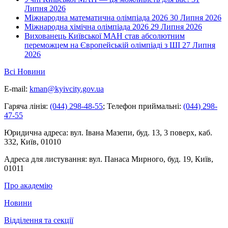
Липня 2026
Міжнародна математична олімпіада 2026
30 Липня 2026
Міжнародна хімічна олімпіада 2026
29 Липня 2026
Вихованець Київської МАН став абсолютним
переможцем на Європейській олімпіаді з ШІ
27 Липня
2026
Всі Новини
E-mail:
kman@kyivcity.gov.ua
Гаряча лінія:
(044) 298-48-55
;
Телефон приймальні:
(044) 298-
47-55
Юридична адреса:
вул. Івана Мазепи, буд. 13, 3 поверх, каб.
332, Київ, 01010
Адреса для листування:
вул. Панаса Мирного, буд. 19, Київ,
01011
Про академію
Новини
Відділення та секції