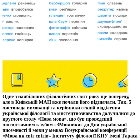
Одне з найбільших філологічних свят року ще попереду,
але в Київській МАН вже почали його відзначати. Так, 5
листопада вихованці та керівники секцій відділення
української філології та мистецтвознавства долучилися до
круглого столу «Нова мова», що був проведений
лінгвістичним клубом «ЗМовники» до Дня української
писемності й мови у межах Всеукраїнської конференції
«Мова як світ світів» Інституту філології КНУ імені Тараса