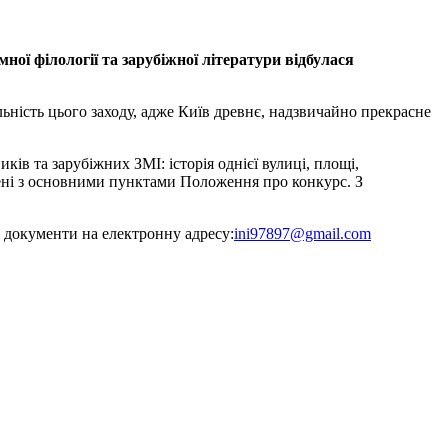
емної філології та зарубіжної літератури відбулася
ьність цього заходу, адже Київ древнє, надзвичайно прекрасне
ів та зарубіжних ЗМІ: історія однієї вулиці, площі,
омлені з основними пунктами Положення про конкурс. З
ні документи на електронну адресу:
ini97897@gmail.com