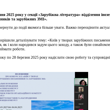
ічня 2025 року у секції «Зарубіжна література» відділення іноз
нників та зарубіжних ЗМІ».
ернути до події якомога більше уваги. Важко переоцінити актуал
ирішили деталізувати тему: «Київ у творах зарубіжних письменник
ися, як і коли народився задум цього заходу, а також були ознай
риймати роботи.
 року по 28 березня 2025 року надіслати свою роботу та супровід