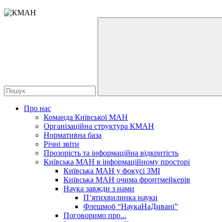
Про нас
Команда Київської МАН
Організаційна структура КМАН
Нормативна база
Річні звіти
Прозорість та інформаційна відкритість
Київська МАН в інформаційному просторі
Київська МАН у фокусі ЗМІ
Київська МАН очима фронтмейкерів
Наука завжди з нами
П’ятихвилинка науки
Флешмоб “НаукаНаДивані”
Поговоримо про...