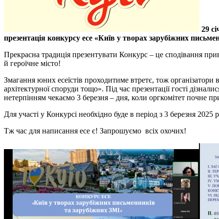
29 с
презентація конкурсу есе «Київ у творах зарубіжних письме
Прекрасна традиція презентувати Конкурс ‒ це сподівання прив
й героїчне місто!
Змагання юних есеїстів проходитиме втретє, тож організатори в
архітектурної споруди тощо». Під час презентації гості дізнал
нетерпінням чекаємо 3 березня ‒ дня, коли оргкомітет почне п
Для участі у Конкурсі необхідно буде в період з 3 березня 2025
Тж час для написання есе є! Запрошуємо всіх охочих!