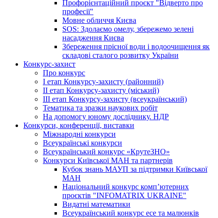
Профорієнтаційний проєкт "Відверто про
професії"
Мовне обличчя Києва
SOS: Здолаємо омелу, збережемо зелені
насадження Києва
Збереження прісної води і водоочищення як
складові сталого розвитку України
Конкурс-захист
Про конкурс
І етап Конкурсу-захисту (районний)
ІІ етап Конкурсу-захисту (міський)
ІІІ етап Конкурсу-захисту (всеукраїнський)
Тематика та зразки наукових робіт
На допомогу юному досліднику. НДР
Конкурси, конференції, виставки
Міжнародні конкурси
Всеукраїнські конкурси
Всеукраїнський конкурс «КрутеЗНО»
Конкурси Київської МАН та партнерів
Кубок знань МАУП за підтримки Київської
МАН
Національний конкурс комп’ютерних
проєктів "INFOMATRIX UKRAINE"
Видатні математики
Всеукраїнський конкурс есе та малюнків