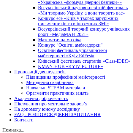
«Українська «формула ядерної безпеки»»
Всеукраїнський науково-освітній фестиваль
«Ми творимо Україну, а вона творить нас»
Конкурс есе «Київ у творах зарубіжних
письменників та в іноземних ЗМІ»
Всеукраїнський творчий конкурс учнівських
робіт «МедіаМАН-2021»
Математична мозаїка
Конкурс "Освітні амбасадорки"
Освітній фестиваль управлінської
майстерності «Kyiv EdFest»
Київський фестиваль стартапів «Class-IDEЯ»
KMAN-HUB «KYIV FUTURE»
Пропозиції для педагогів
Підвищення професійної майстерності
Методична скарбничка
Навчальні STEAM матеріали
Фрагменти практичних занять
Академічна доброчесність
Піклування про ментальне здоровʼя
На допомогу юному досліднику
FAQ - РОЗПОВСЮДЖЕНІ ЗАПИТАННЯ
Контакти
Помилка...