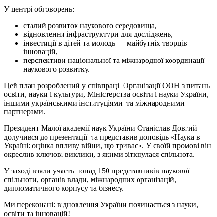
У центрі обговорень:
сталий розвиток наукового середовища,
відновлення інфраструктури для досліджень,
інвестиції в дітей та молодь — майбутніх творців
інновацій,
перспективи національної та міжнародної координації
наукового розвитку.
Цей план розроблений у співпраці Організації ООН з питань
освіти, науки і культури, Міністерства освіти і науки України,
іншими українськими інституціями та міжнародними
партнерами.
Президент Малої академії наук України Станіслав Довгий
долучився до презентації та представив доповідь «Наука в
Україні: оцінка впливу війни, що триває». У своїй промові він
окреслив ключові виклики, з якими зіткнулася спільнота.
У заході взяли участь понад 150 представників наукової
спільноти, органів влади, міжнародних організацій,
дипломатичного корпусу та бізнесу.
Ми переконані: відновлення України починається з науки,
освіти та інновацій!