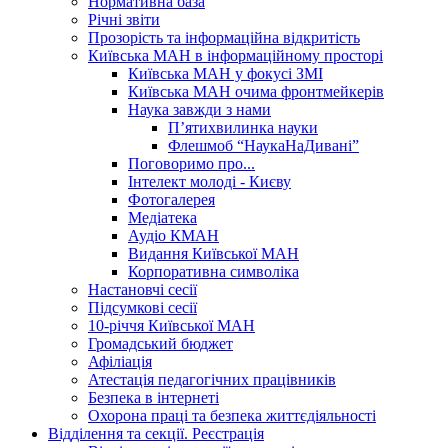
Нормативна база
Річні звіти
Прозорість та інформаційна відкритість
Київська МАН в інформаційному просторі
Київська МАН у фокусі ЗМІ
Київська МАН очима фронтмейкерів
Наука завжди з нами
П’ятихвилинка науки
Флешмоб “НаукаНаДивані”
Поговоримо про...
Інтелект молоді - Києву
Фотогалерея
Медіатека
Аудіо КМАН
Видання Київської МАН
Корпоративна символіка
Настановчі сесії
Підсумкові сесії
10-річчя Київської МАН
Громадський бюджет
Афіліація
Атестація педагогічних працівників
Безпека в інтернеті
Охорона праці та безпека життєдіяльності
Відділення та секції. Реєстрація