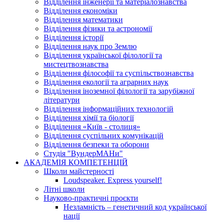
Відділення інженерії та матеріалознавства
Відділення економіки
Відділення математики
Відділення фізики та астрономії
Відділення історії
Відділення наук про Землю
Відділення української філології та
мистецтвознавства
Відділення філософії та суспільствознавства
Відділення екології та аграрних наук
Відділення іноземної філології та зарубіжної
літератури
Відділення інформаційних технологій
Відділення хімії та біології
Відділення «Київ - столиця»
Відділення суспільних комунікацій
Відділення безпеки та оборони
Студія "ВундерМАНи"
АКАДЕМІЯ КОМПЕТЕНЦІЙ
Школи майстерності
Loudspeaker. Express yourself!
Літні школи
Науково-практичні проєкти
Незламність – генетичний код української
нації