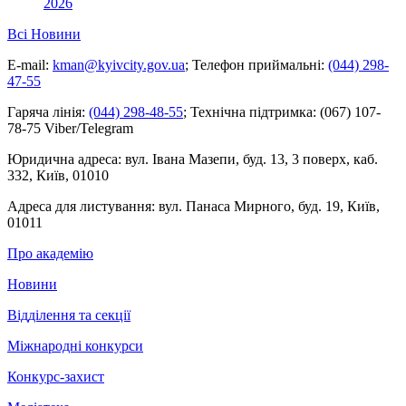
2026
Всі Новини
E-mail:
kman@kyivcity.gov.ua
;
Телефон приймальні:
(044) 298-
47-55
Гаряча лінія:
(044) 298-48-55
;
Технічна підтримка:
(067) 107-
78-75 Viber/Telegram
Юридична адреса:
вул. Івана Мазепи, буд. 13, 3 поверх, каб.
332, Київ, 01010
Адреса для листування:
вул. Панаса Мирного, буд. 19, Київ,
01011
Про академію
Новини
Відділення та секції
Міжнародні конкурси
Конкурс-захист