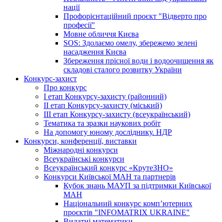
нації
Профорієнтаційний проєкт "Відверто про
професії"
Мовне обличчя Києва
SOS: Здолаємо омелу, збережемо зелені
насадження Києва
Збереження прісної води і водоочищення як
складові сталого розвитку України
Конкурс-захист
Про конкурс
І етап Конкурсу-захисту (районний)
ІІ етап Конкурсу-захисту (міський)
ІІІ етап Конкурсу-захисту (всеукраїнський)
Тематика та зразки наукових робіт
На допомогу юному досліднику. НДР
Конкурси, конференції, виставки
Міжнародні конкурси
Всеукраїнські конкурси
Всеукраїнський конкурс «КрутеЗНО»
Конкурси Київської МАН та партнерів
Кубок знань МАУП за підтримки Київської
МАН
Національний конкурс комп’ютерних
проєктів "INFOMATRIX UKRAINE"
Видатні математики