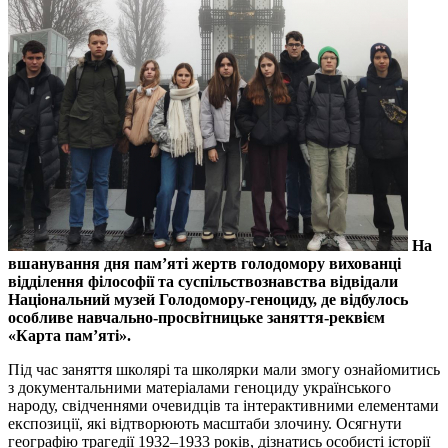
На
вшанування дня пам’яті жертв голодомору вихованці
відділення філософії та суспільствознавства відвідали
Національний музей Голодомору-геноциду, де відбулось
особливе навчально-просвітницьке заняття-реквієм
«Карта пам’яті».
Під час заняття школярі та школярки мали змогу ознайомитись
з документальними матеріалами геноциду українського
народу, свідченнями очевидців та інтерактивними елементами
експозиції, які відтворюють масштаби злочину. Осягнути
географію трагедії 1932–1933 років, дізнатись особисті історії