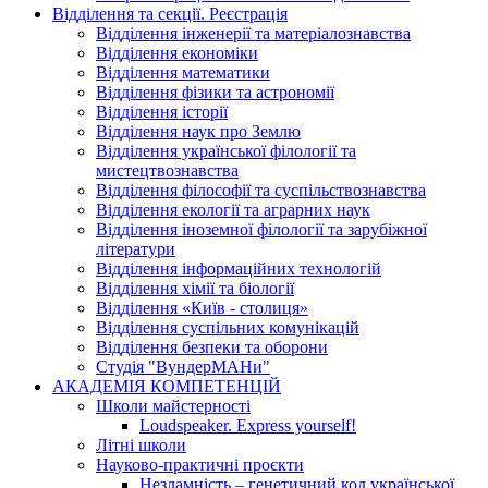
Відділення та секції. Реєстрація
Відділення інженерії та матеріалознавства
Відділення економіки
Відділення математики
Відділення фізики та астрономії
Відділення історії
Відділення наук про Землю
Відділення української філології та
мистецтвознавства
Відділення філософії та суспільствознавства
Відділення екології та аграрних наук
Відділення іноземної філології та зарубіжної
літератури
Відділення інформаційних технологій
Відділення хімії та біології
Відділення «Київ - столиця»
Відділення суспільних комунікацій
Відділення безпеки та оборони
Студія "ВундерМАНи"
АКАДЕМІЯ КОМПЕТЕНЦІЙ
Школи майстерності
Loudspeaker. Express yourself!
Літні школи
Науково-практичні проєкти
Незламність – генетичний код української