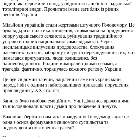
родин, які пережили голод, усвідомити ганебність радянської
тоталітарної влади. Прочитати імена загиблих із різних
регіонів України.
Мільйони українців стали жертвами штучного Голодомору. Це
була відкрита політика знищення, спрямована на придушення
опору українського селянства, руйнування традиційного
устрою й підрив національної самосвідомості. Через
насильницьке вилучення продовольства, блокування
населених пунктів, заборону виїзду та переслідування тих, хто
намагався врятуватись, люди залишались без
найнеобхіднішого. Родини вимирали цілими селами, а
трагедія, фактично, торкнулась кожного регіону України.
Це був свідомий злочин, націлений саме на український
народ, і він є одним з найстрашніших прикладів порушення
прав людини у ХХ столітті.
Заняття було глибоко емоційним. Учні ділились враженнями
та висловлювали власні думки про побачене й почуте.
Важливо зберігати пам’ять і правду про Голодомор, адже це
одна з основ формування свідомого суспільства та
недопущення повторення трагедії.