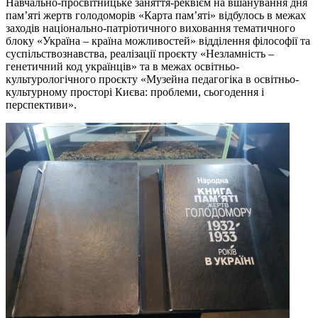
Навчально-просвітницьке заняття-реквієм на вшанування дня
пам’яті жертв голодоморів «Карта пам’яті» відбулось в межах
заходів національно-патріотичного виховання тематичного
блоку «Україна – країна можливостей» відділення філософії та
суспільствознавства, реалізації проєкту «Незламність –
генетичний код українців» та в межах освітньо-
культурологічного проєкту «Музейна педагогіка в освітньо-
культурному просторі Києва: проблеми, сьогодення і
перспективи».