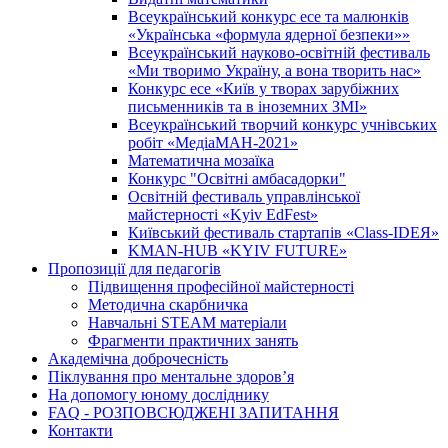
Всеукраїнський конкурс есе та малюнків
«Українська «формула ядерної безпеки»»
Всеукраїнський науково-освітній фестиваль
«Ми творимо Україну, а вона творить нас»
Конкурс есе «Київ у творах зарубіжних
письменників та в іноземних ЗМІ»
Всеукраїнський творчий конкурс учнівських
робіт «МедіаМАН-2021»
Математична мозаїка
Конкурс "Освітні амбасадорки"
Освітній фестиваль управлінської
майстерності «Kyiv EdFest»
Київський фестиваль стартапів «Class-IDEЯ»
KMAN-HUB «KYIV FUTURE»
Пропозиції для педагогів
Підвищення професійної майстерності
Методична скарбничка
Навчальні STEAM матеріали
Фрагменти практичних занять
Академічна доброчесність
Піклування про ментальне здоровʼя
На допомогу юному досліднику
FAQ - РОЗПОВСЮДЖЕНІ ЗАПИТАННЯ
Контакти