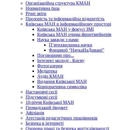
Організаційна структура КМАН
Нормативна база
Річні звіти
Прозорість та інформаційна відкритість
Київська МАН в інформаційному просторі
Київська МАН у фокусі ЗМІ
Київська МАН очима фронтмейкерів
Наука завжди з нами
П’ятихвилинка науки
Флешмоб “НаукаНаДивані”
Поговоримо про...
Інтелект молоді - Києву
Фотогалерея
Медіатека
Аудіо КМАН
Видання Київської МАН
Корпоративна символіка
Настановчі сесії
Підсумкові сесії
10-річчя Київської МАН
Громадський бюджет
Афіліація
Атестація педагогічних працівників
Безпека в інтернеті
Охорона праці та безпека життєдіяльності