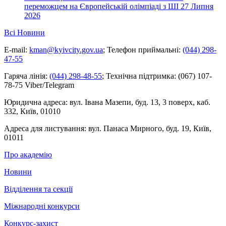
переможцем на Європейській олімпіаді з ШІ
27 Липня
2026
Всі Новини
E-mail:
kman@kyivcity.gov.ua
;
Телефон приймальні:
(044) 298-
47-55
Гаряча лінія:
(044) 298-48-55
;
Технічна підтримка:
(067) 107-
78-75 Viber/Telegram
Юридична адреса:
вул. Івана Мазепи, буд. 13, 3 поверх, каб.
332, Київ, 01010
Адреса для листування:
вул. Панаса Мирного, буд. 19, Київ,
01011
Про академію
Новини
Відділення та секції
Міжнародні конкурси
Конкурс-захист