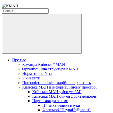
Про нас
Команда Київської МАН
Організаційна структура КМАН
Нормативна база
Річні звіти
Прозорість та інформаційна відкритість
Київська МАН в інформаційному просторі
Київська МАН у фокусі ЗМІ
Київська МАН очима фронтмейкерів
Наука завжди з нами
П’ятихвилинка науки
Флешмоб “НаукаНаДивані”