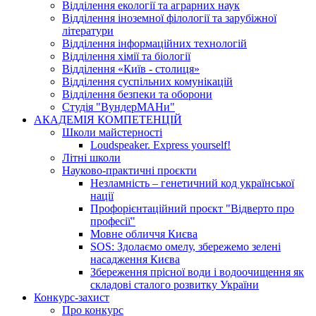
Відділення екології та аграрних наук
Відділення іноземної філології та зарубіжної
літератури
Відділення інформаційних технологій
Відділення хімії та біології
Відділення «Київ - столиця»
Відділення суспільних комунікацій
Відділення безпеки та оборони
Студія "ВундерМАНи"
АКАДЕМІЯ КОМПЕТЕНЦІЙ
Школи майстерності
Loudspeaker. Express yourself!
Літні школи
Науково-практичні проєкти
Незламність – генетичний код української
нації
Профорієнтаційний проєкт "Відверто про
професії"
Мовне обличчя Києва
SOS: Здолаємо омелу, збережемо зелені
насадження Києва
Збереження прісної води і водоочищення як
складові сталого розвитку України
Конкурс-захист
Про конкурс