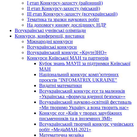
І етап Конкурсу-захисту (районний)
ІІ етап Конкурсу-захисту (міський)
ІІІ етап Конкурсу-захисту (всеукраїнський)
Тематика та зразки наукових робіт
На допомогу юному досліднику. НДР
Всеукраїнські учнівські олімпіади
Конкурси, конференції, виставки
Міжнародні конкурси
Всеукраїнські конкурси
Всеукраїнський конкурс «КрутеЗНО»
Конкурси Київської МАН та партнерів
Кубок знань МАУП за підтримки Київської
МАН
Національний конкурс комп’ютерних
проєктів "INFOMATRIX UKRAINE"
Видатні математики
Всеукраїнський конкурс есе та малюнків
«Українська «формула ядерної безпеки»»
Всеукраїнський науково-освітній фестиваль
«Ми творимо Україну, а вона творить нас»
Конкурс есе «Київ у творах зарубіжних
письменників та в іноземних ЗМІ»
Всеукраїнський творчий конкурс учнівських
робіт «МедіаМАН-2021»
Математична мозаїка