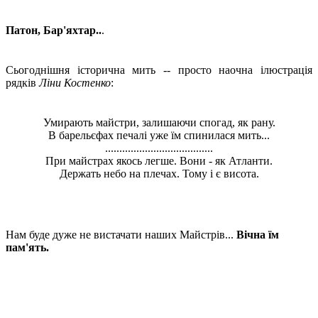
Патон, Бар'яхтар..
.
Сьогоднішня історична мить -- просто наочна ілюстрація
рядків
Ліни Костенко
:
Умирають майстри, залишаючи спогад, як рану.
В барельєфах печалі уже їм спинилася мить...
......................................
При майстрах якось легше. Вони - як Атланти.
Держать небо на плечах. Тому і є висота.
Нам буде дуже не вистачати наших Майстрів...
Вічна їм
пам'ять.