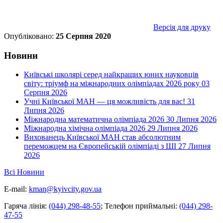
Версія для друку
Опубліковано:
25 Серпня 2020
Новини
Київські школярі серед найкращих юних науковців
світу: тріумф на міжнародних олімпіадах 2026 року
03
Серпня 2026
Учні Київської МАН — ця можливість для вас!
31
Липня 2026
Міжнародна математична олімпіада 2026
30 Липня 2026
Міжнародна хімічна олімпіада 2026
29 Липня 2026
Вихованець Київської МАН став абсолютним
переможцем на Європейській олімпіаді з ШІ
27 Липня
2026
Всі Новини
E-mail:
kman@kyivcity.gov.ua
Гаряча лінія:
(044) 298-48-55
;
Телефон приймальні:
(044) 298-
47-55