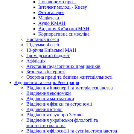
Поговоримо про...
Інтелект молоді - Києву
Фотогалерея
Медіатека
Аудіо КМАН
Видання Київської МАН
Корпоративна символіка
Настановчі сесії
Підсумкові сесії
10-річчя Київської МАН
Громадський бюджет
Афіліація
Атестація педагогічних працівників
Безпека в інтернеті
Охорона праці та безпека життєдіяльності
Відділення та секції. Реєстрація
Відділення інженерії та матеріалознавства
Відділення економіки
Відділення математики
Відділення фізики та астрономії
Відділення історії
Відділення наук про Землю
Відділення української філології та
мистецтвознавства
Відділення філософії та суспільствознавства