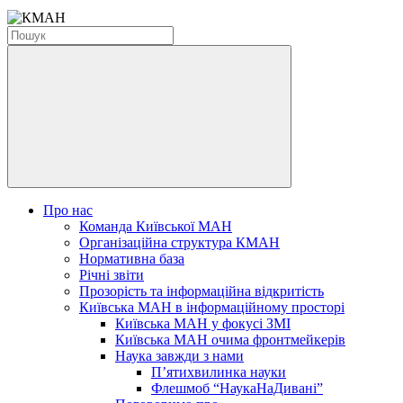
Про нас
Команда Київської МАН
Організаційна структура КМАН
Нормативна база
Річні звіти
Прозорість та інформаційна відкритість
Київська МАН в інформаційному просторі
Київська МАН у фокусі ЗМІ
Київська МАН очима фронтмейкерів
Наука завжди з нами
П’ятихвилинка науки
Флешмоб “НаукаНаДивані”