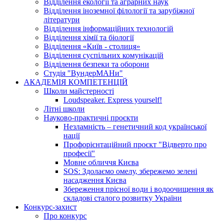
Відділення екології та аграрних наук
Відділення іноземної філології та зарубіжної
літератури
Відділення інформаційних технологій
Відділення хімії та біології
Відділення «Київ - столиця»
Відділення суспільних комунікацій
Відділення безпеки та оборони
Студія "ВундерМАНи"
АКАДЕМІЯ КОМПЕТЕНЦІЙ
Школи майстерності
Loudspeaker. Express yourself!
Літні школи
Науково-практичні проєкти
Незламність – генетичний код української
нації
Профорієнтаційний проєкт "Відверто про
професії"
Мовне обличчя Києва
SOS: Здолаємо омелу, збережемо зелені
насадження Києва
Збереження прісної води і водоочищення як
складові сталого розвитку України
Конкурс-захист
Про конкурс