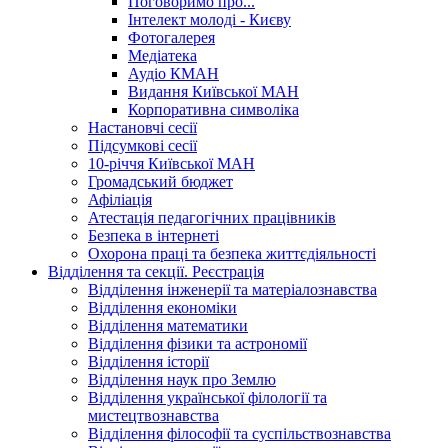
Поговоримо про...
Інтелект молоді - Києву
Фотогалерея
Медіатека
Аудіо КМАН
Видання Київської МАН
Корпоративна символіка
Настановчі сесії
Підсумкові сесії
10-річчя Київської МАН
Громадський бюджет
Афіліація
Атестація педагогічних працівників
Безпека в інтернеті
Охорона праці та безпека життєдіяльності
Відділення та секції. Реєстрація
Відділення інженерії та матеріалознавства
Відділення економіки
Відділення математики
Відділення фізики та астрономії
Відділення історії
Відділення наук про Землю
Відділення української філології та
мистецтвознавства
Відділення філософії та суспільствознавства