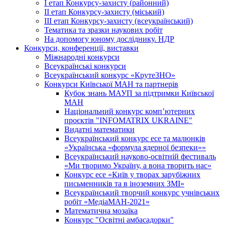
І етап Конкурсу-захисту (районний)
ІІ етап Конкурсу-захисту (міський)
ІІІ етап Конкурсу-захисту (всеукраїнський)
Тематика та зразки наукових робіт
На допомогу юному досліднику. НДР
Конкурси, конференції, виставки
Міжнародні конкурси
Всеукраїнські конкурси
Всеукраїнський конкурс «КрутеЗНО»
Конкурси Київської МАН та партнерів
Кубок знань МАУП за підтримки Київської
МАН
Національний конкурс комп’ютерних
проєктів "INFOMATRIX UKRAINE"
Видатні математики
Всеукраїнський конкурс есе та малюнків
«Українська «формула ядерної безпеки»»
Всеукраїнський науково-освітній фестиваль
«Ми творимо Україну, а вона творить нас»
Конкурс есе «Київ у творах зарубіжних
письменників та в іноземних ЗМІ»
Всеукраїнський творчий конкурс учнівських
робіт «МедіаМАН-2021»
Математична мозаїка
Конкурс "Освітні амбасадорки"