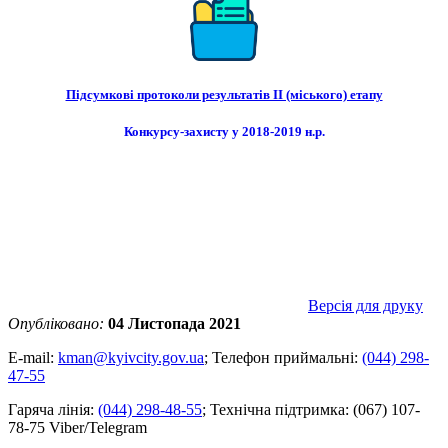
Підсумкові протоколи результатів II (міського) етапу
Конкурсу-захисту у 2018-2019 н.р.
Версія для друку
Опубліковано:
04 Листопада 2021
E-mail:
kman@kyivcity.gov.ua
;
Телефон приймальні:
(044) 298-
47-55
Гаряча лінія:
(044) 298-48-55
;
Технічна підтримка:
(067) 107-
78-75 Viber/Telegram