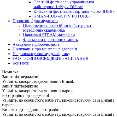
Освітній фестиваль управлінської
майстерності «Kyiv EdFest»
Київський фестиваль стартапів «Class-IDEЯ»
KMAN-HUB «KYIV FUTURE»
Пропозиції для педагогів
Підвищення професійної майстерності
Методична скарбничка
Навчальні STEAM матеріали
Фрагменти практичних занять
Академічна доброчесність
Піклування про ментальне здоровʼя
На допомогу юному досліднику
FAQ - РОЗПОВСЮДЖЕНІ ЗАПИТАННЯ
Контакти
Помилка...
Запит підтверджено!
Увійдіть, використовуючи новий E-mail.
Запит підтверджено!
Увійдіть, використовуючи новий пароль.
Реєстрацію підтверджено!
Увійдіть, до особистого кабінету, використовуючи свій E-mail і
пароль.
Ви вже підтвердили реєстрацію
Увійдіть, до особистого кабінету, використовуючи свій E-mail і