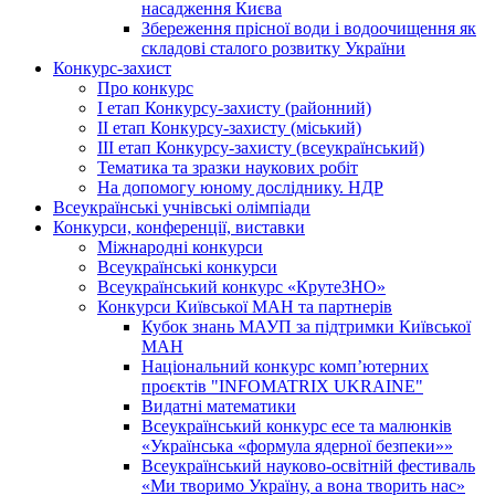
насадження Києва
Збереження прісної води і водоочищення як
складові сталого розвитку України
Конкурс-захист
Про конкурс
І етап Конкурсу-захисту (районний)
ІІ етап Конкурсу-захисту (міський)
ІІІ етап Конкурсу-захисту (всеукраїнський)
Тематика та зразки наукових робіт
На допомогу юному досліднику. НДР
Всеукраїнські учнівські олімпіади
Конкурси, конференції, виставки
Міжнародні конкурси
Всеукраїнські конкурси
Всеукраїнський конкурс «КрутеЗНО»
Конкурси Київської МАН та партнерів
Кубок знань МАУП за підтримки Київської
МАН
Національний конкурс комп’ютерних
проєктів "INFOMATRIX UKRAINE"
Видатні математики
Всеукраїнський конкурс есе та малюнків
«Українська «формула ядерної безпеки»»
Всеукраїнський науково-освітній фестиваль
«Ми творимо Україну, а вона творить нас»