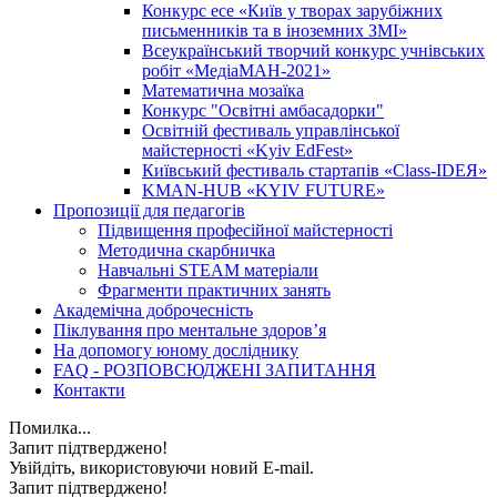
Конкурс есе «Київ у творах зарубіжних
письменників та в іноземних ЗМІ»
Всеукраїнський творчий конкурс учнівських
робіт «МедіаМАН-2021»
Математична мозаїка
Конкурс "Освітні амбасадорки"
Освітній фестиваль управлінської
майстерності «Kyiv EdFest»
Київський фестиваль стартапів «Class-IDEЯ»
KMAN-HUB «KYIV FUTURE»
Пропозиції для педагогів
Підвищення професійної майстерності
Методична скарбничка
Навчальні STEAM матеріали
Фрагменти практичних занять
Академічна доброчесність
Піклування про ментальне здоровʼя
На допомогу юному досліднику
FAQ - РОЗПОВСЮДЖЕНІ ЗАПИТАННЯ
Контакти
Помилка...
Запит підтверджено!
Увійдіть, використовуючи новий E-mail.
Запит підтверджено!