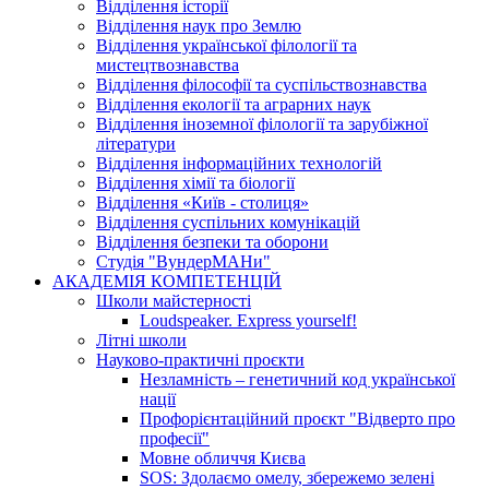
Відділення історії
Відділення наук про Землю
Відділення української філології та
мистецтвознавства
Відділення філософії та суспільствознавства
Відділення екології та аграрних наук
Відділення іноземної філології та зарубіжної
літератури
Відділення інформаційних технологій
Відділення хімії та біології
Відділення «Київ - столиця»
Відділення суспільних комунікацій
Відділення безпеки та оборони
Студія "ВундерМАНи"
АКАДЕМІЯ КОМПЕТЕНЦІЙ
Школи майстерності
Loudspeaker. Express yourself!
Літні школи
Науково-практичні проєкти
Незламність – генетичний код української
нації
Профорієнтаційний проєкт "Відверто про
професії"
Мовне обличчя Києва
SOS: Здолаємо омелу, збережемо зелені