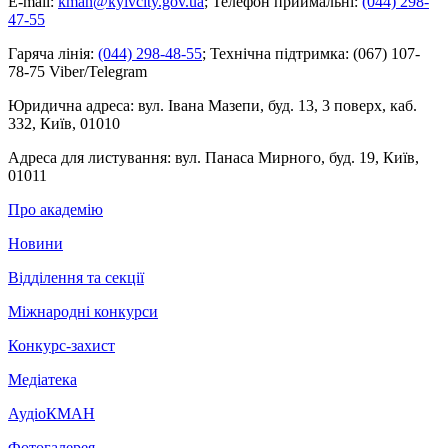
E-mail:
kman@kyivcity.gov.ua
;
Телефон приймальні:
(044) 298-
47-55
Гаряча лінія:
(044) 298-48-55
;
Технічна підтримка:
(067) 107-
78-75 Viber/Telegram
Юридична адреса:
вул. Івана Мазепи, буд. 13, 3 поверх, каб.
332, Київ, 01010
Адреса для листування:
вул. Панаса Мирного, буд. 19, Київ,
01011
Про академію
Новини
Відділення та секції
Міжнародні конкурси
Конкурс-захист
Медіатека
АудіоКМАН
Фотогалерея