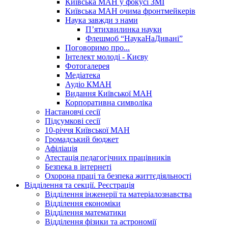
Київська МАН у фокусі ЗМІ
Київська МАН очима фронтмейкерів
Наука завжди з нами
П’ятихвилинка науки
Флешмоб “НаукаНаДивані”
Поговоримо про...
Інтелект молоді - Києву
Фотогалерея
Медіатека
Аудіо КМАН
Видання Київської МАН
Корпоративна символіка
Настановчі сесії
Підсумкові сесії
10-річчя Київської МАН
Громадський бюджет
Афіліація
Атестація педагогічних працівників
Безпека в інтернеті
Охорона праці та безпека життєдіяльності
Відділення та секції. Реєстрація
Відділення інженерії та матеріалознавства
Відділення економіки
Відділення математики
Відділення фізики та астрономії