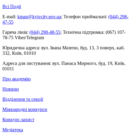
Всі Події
E-mail:
kman@kyivcity.gov.ua
;
Телефон приймальні:
(044) 298-
47-55
Гаряча лінія:
(044) 298-48-55
;
Технічна підтримка:
(067) 107-
78-75 Viber/Telegram
Юридична адреса:
вул. Івана Мазепи, буд. 13, 3 поверх, каб.
332, Київ, 01010
Адреса для листування:
вул. Панаса Мирного, буд. 19, Київ,
01011
Про академію
Новини
Відділення та секції
Міжнародні конкурси
Конкурс-захист
Медіатека