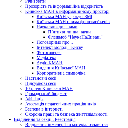
Річні звіти
Прозорість та інформаційна відкритість
Київська МАН в інформаційному просторі
Київська МАН у фокусі ЗМІ
Київська МАН очима фронтмейкерів
Наука завжди з нами
П’ятихвилинка науки
Флешмоб “НаукаНаДивані”
Поговоримо про...
Інтелект молоді - Києву
Фотогалерея
Медіатека
Аудіо КМАН
Видання Київської МАН
Корпоративна символіка
Настановчі сесії
Підсумкові сесії
10-річчя Київської МАН
Громадський бюджет
Афіліація
Атестація педагогічних працівників
Безпека в інтернеті
Охорона праці та безпека життєдіяльності
Відділення та секції. Реєстрація
Відділення інженерії та матеріалознавства