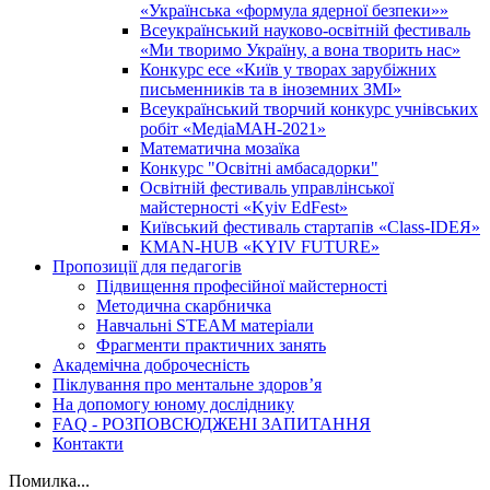
«Українська «формула ядерної безпеки»»
Всеукраїнський науково-освітній фестиваль
«Ми творимо Україну, а вона творить нас»
Конкурс есе «Київ у творах зарубіжних
письменників та в іноземних ЗМІ»
Всеукраїнський творчий конкурс учнівських
робіт «МедіаМАН-2021»
Математична мозаїка
Конкурс "Освітні амбасадорки"
Освітній фестиваль управлінської
майстерності «Kyiv EdFest»
Київський фестиваль стартапів «Class-IDEЯ»
KMAN-HUB «KYIV FUTURE»
Пропозиції для педагогів
Підвищення професійної майстерності
Методична скарбничка
Навчальні STEAM матеріали
Фрагменти практичних занять
Академічна доброчесність
Піклування про ментальне здоровʼя
На допомогу юному досліднику
FAQ - РОЗПОВСЮДЖЕНІ ЗАПИТАННЯ
Контакти
Помилка...