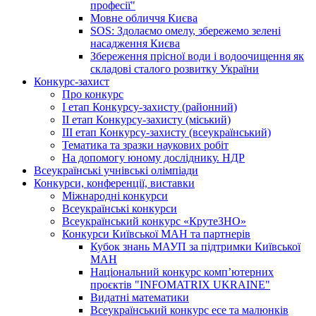
професії"
Мовне обличчя Києва
SOS: Здолаємо омелу, збережемо зелені
насадження Києва
Збереження прісної води і водоочищення як
складові сталого розвитку України
Конкурс-захист
Про конкурс
І етап Конкурсу-захисту (районний)
ІІ етап Конкурсу-захисту (міський)
ІІІ етап Конкурсу-захисту (всеукраїнський)
Тематика та зразки наукових робіт
На допомогу юному досліднику. НДР
Всеукраїнські учнівські олімпіади
Конкурси, конференції, виставки
Міжнародні конкурси
Всеукраїнські конкурси
Всеукраїнський конкурс «КрутеЗНО»
Конкурси Київської МАН та партнерів
Кубок знань МАУП за підтримки Київської
МАН
Національний конкурс комп’ютерних
проєктів "INFOMATRIX UKRAINE"
Видатні математики
Всеукраїнський конкурс есе та малюнків