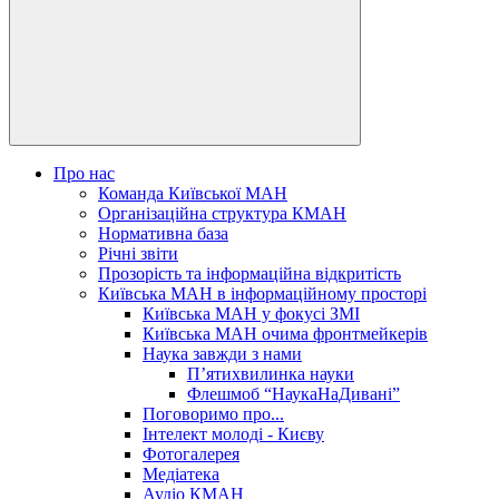
Про нас
Команда Київської МАН
Організаційна структура КМАН
Нормативна база
Річні звіти
Прозорість та інформаційна відкритість
Київська МАН в інформаційному просторі
Київська МАН у фокусі ЗМІ
Київська МАН очима фронтмейкерів
Наука завжди з нами
П’ятихвилинка науки
Флешмоб “НаукаНаДивані”
Поговоримо про...
Інтелект молоді - Києву
Фотогалерея
Медіатека
Аудіо КМАН