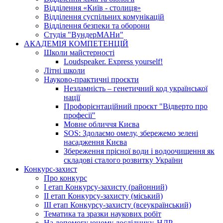
Відділення «Київ - столиця»
Відділення суспільних комунікацій
Відділення безпеки та оборони
Студія "ВундерМАНи"
АКАДЕМІЯ КОМПЕТЕНЦІЙ
Школи майстерності
Loudspeaker. Express yourself!
Літні школи
Науково-практичні проєкти
Незламність – генетичний код української
нації
Профорієнтаційний проєкт "Відверто про
професії"
Мовне обличчя Києва
SOS: Здолаємо омелу, збережемо зелені
насадження Києва
Збереження прісної води і водоочищення як
складові сталого розвитку України
Конкурс-захист
Про конкурс
І етап Конкурсу-захисту (районний)
ІІ етап Конкурсу-захисту (міський)
ІІІ етап Конкурсу-захисту (всеукраїнський)
Тематика та зразки наукових робіт
На допомогу юному досліднику. НДР