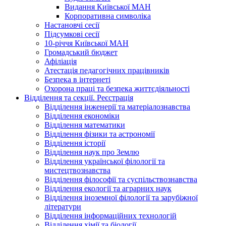
Видання Київської МАН
Корпоративна символіка
Настановчі сесії
Підсумкові сесії
10-річчя Київської МАН
Громадський бюджет
Афіліація
Атестація педагогічних працівників
Безпека в інтернеті
Охорона праці та безпека життєдіяльності
Відділення та секції. Реєстрація
Відділення інженерії та матеріалознавства
Відділення економіки
Відділення математики
Відділення фізики та астрономії
Відділення історії
Відділення наук про Землю
Відділення української філології та
мистецтвознавства
Відділення філософії та суспільствознавства
Відділення екології та аграрних наук
Відділення іноземної філології та зарубіжної
літератури
Відділення інформаційних технологій
Відділення хімії та біології