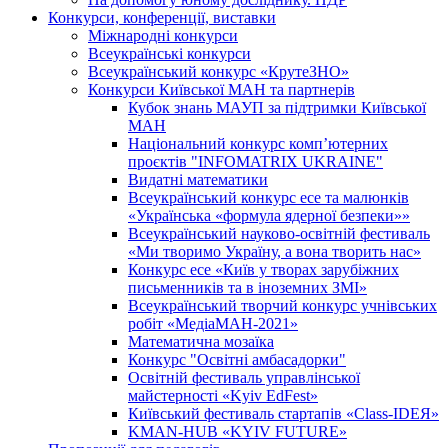
Конкурси, конференції, виставки
Міжнародні конкурси
Всеукраїнські конкурси
Всеукраїнський конкурс «КрутеЗНО»
Конкурси Київської МАН та партнерів
Кубок знань МАУП за підтримки Київської
МАН
Національний конкурс комп’ютерних
проєктів "INFOMATRIX UKRAINE"
Видатні математики
Всеукраїнський конкурс есе та малюнків
«Українська «формула ядерної безпеки»»
Всеукраїнський науково-освітній фестиваль
«Ми творимо Україну, а вона творить нас»
Конкурс есе «Київ у творах зарубіжних
письменників та в іноземних ЗМІ»
Всеукраїнський творчий конкурс учнівських
робіт «МедіаМАН-2021»
Математична мозаїка
Конкурс "Освітні амбасадорки"
Освітній фестиваль управлінської
майстерності «Kyiv EdFest»
Київський фестиваль стартапів «Class-IDEЯ»
KMAN-HUB «KYIV FUTURE»