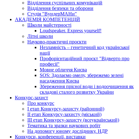
Відділення суспільних комунікацій
Відділення безпеки та оборони
Студія "ВундерМАНи"
АКАДЕМІЯ КОМПЕТЕНЦІЙ
Школи майстерності
Loudspeaker. Express yourself!
Літні школи
Науково-практичні проєкти
Незламність – генетичний код української
нації
Профорієнтаційний проєкт "Відверто про
професії"
Мовне обличчя Києва
SOS: Здолаємо омелу, збережемо зелені
насадження Києва
Збереження прісної води і водоочищення як
складові сталого розвитку України
Конкурс-захист
Про конкурс
І етап Конкурсу-захисту (районний)
ІІ етап Конкурсу-захисту (міський)
ІІІ етап Конкурсу-захисту (всеукраїнський)
Тематика та зразки наукових робіт
На допомогу юному досліднику. НДР
Конкурси, конференції, виставки