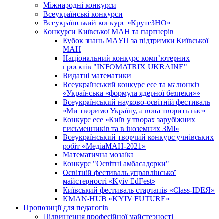
Міжнародні конкурси
Всеукраїнські конкурси
Всеукраїнський конкурс «КрутеЗНО»
Конкурси Київської МАН та партнерів
Кубок знань МАУП за підтримки Київської
МАН
Національний конкурс комп’ютерних
проєктів "INFOMATRIX UKRAINE"
Видатні математики
Всеукраїнський конкурс есе та малюнків
«Українська «формула ядерної безпеки»»
Всеукраїнський науково-освітній фестиваль
«Ми творимо Україну, а вона творить нас»
Конкурс есе «Київ у творах зарубіжних
письменників та в іноземних ЗМІ»
Всеукраїнський творчий конкурс учнівських
робіт «МедіаМАН-2021»
Математична мозаїка
Конкурс "Освітні амбасадорки"
Освітній фестиваль управлінської
майстерності «Kyiv EdFest»
Київський фестиваль стартапів «Class-IDEЯ»
KMAN-HUB «KYIV FUTURE»
Пропозиції для педагогів
Підвищення професійної майстерності