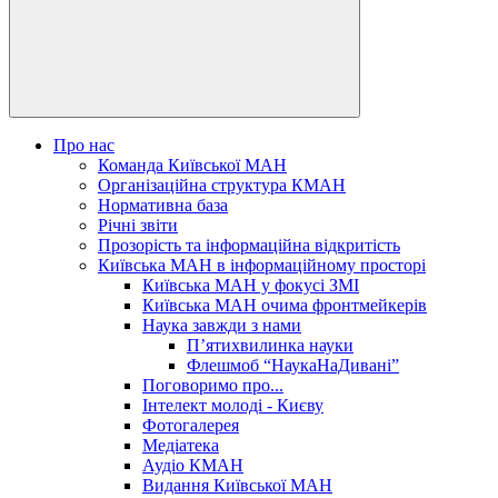
Про нас
Команда Київської МАН
Організаційна структура КМАН
Нормативна база
Річні звіти
Прозорість та інформаційна відкритість
Київська МАН в інформаційному просторі
Київська МАН у фокусі ЗМІ
Київська МАН очима фронтмейкерів
Наука завжди з нами
П’ятихвилинка науки
Флешмоб “НаукаНаДивані”
Поговоримо про...
Інтелект молоді - Києву
Фотогалерея
Медіатека
Аудіо КМАН
Видання Київської МАН