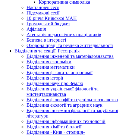
Корпоративна символіка
Настановчі сесії
Підсумкові сесії
10-річчя Київської МАН
Громадський бюджет
Афіліація
Атестація педагогічних працівників
Безпека в інтернеті
Охорона праці та безпека життєдіяльності
Відділення та секції. Реєстрація
Відділення інженерії та матеріалознавства
Відділення економіки
Відділення математики
Відділення фізики та астрономії
Відділення історії
Відділення наук про Землю
Відділення української філології та
мистецтвознавства
Відділення філософії та суспільствознавства
Відділення екології та аграрних наук
Відділення іноземної філології та зарубіжної
літератури
Відділення інформаційних технологій
Відділення хімії та біології
Відділення «Київ - столиця»