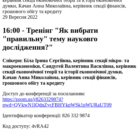
керівник секції економічної теорії та історії економічної
думки, Качан Анна Миколаївна, керівник секції фінансів,
грошового обігу та кредиту
29 Вересня 2022
16:00 - Тренінг "Як вибрати
"правильну" тему науковго
дослідження?"
Спікери: Біла Ірина Сергіївна, керівник секції мікро- та
макроекономіки, Сандугей Валентина Василівна, керівник
секції економічної теорії та історії економічної думки,
Качан Анна Миколаївна, керівник секції фінансів,
грошового обігу та кредиту
Доступ до конференції за посиланням:
https://zoom.us/j/8263329874?
pwd=QVkwN1lQdnZycFBHYkpWSk1pWURaUT09
Ідентифікатор конференції: 826 332 9874
Код доступу: 4vRA42