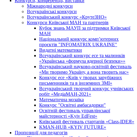
Конкурси, конференції, виставки
Міжнародні конкурси
Всеукраїнські конкурси
Всеукраїнський конкурс «КрутеЗНО»
Конкурси Київської МАН та партнерів
Кубок знань МАУП за підтримки Київської
МАН
Національний конкурс комп’ютерних
проєктів "INFOMATRIX UKRAINE"
Видатні математики
Всеукраїнський конкурс есе та малюнків
«Українська «формула ядерної безпеки»»
Всеукраїнський науково-освітній фестиваль
«Ми творимо Україну, а вона творить нас»
Конкурс есе «Київ у творах зарубіжних
письменників та в іноземних ЗМІ»
Всеукраїнський творчий конкурс учнівських
робіт «МедіаМАН-2021»
Математична мозаїка
Конкурс "Освітні амбасадорки"
Освітній фестиваль управлінської
майстерності «Kyiv EdFest»
Київський фестиваль стартапів «Class-IDEЯ»
KMAN-HUB «KYIV FUTURE»
Пропозиції для педагогів