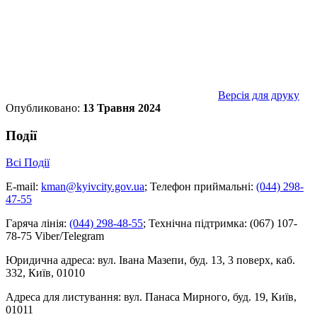
Версія для друку
Опубликовано:
13 Травня 2024
Події
Всі Події
E-mail:
kman@kyivcity.gov.ua
;
Телефон приймальні:
(044) 298-
47-55
Гаряча лінія:
(044) 298-48-55
;
Технічна підтримка:
(067) 107-
78-75 Viber/Telegram
Юридична адреса:
вул. Івана Мазепи, буд. 13, 3 поверх, каб.
332, Київ, 01010
Адреса для листування:
вул. Панаса Мирного, буд. 19, Київ,
01011