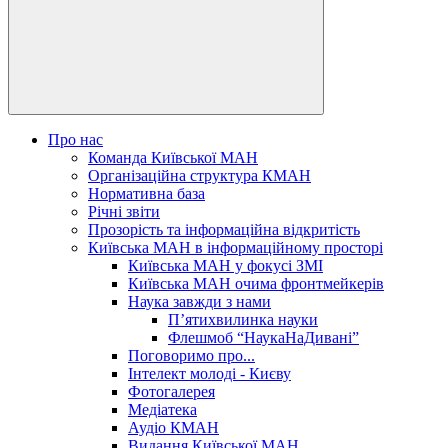
Про нас
Команда Київської МАН
Організаційна структура КМАН
Нормативна база
Річні звіти
Прозорість та інформаційна відкритість
Київська МАН в інформаційному просторі
Київська МАН у фокусі ЗМІ
Київська МАН очима фронтмейкерів
Наука завжди з нами
П’ятихвилинка науки
Флешмоб “НаукаНаДивані”
Поговоримо про...
Інтелект молоді - Києву
Фотогалерея
Медіатека
Аудіо КМАН
Видання Київської МАН