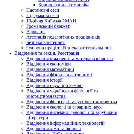
Корпоративна символіка
Настановчі сесії
Підсумкові сесії
10-річчя Київської МАН
Громадський бюджет
Афіліація
Атестація педагогічних працівників
Безпека в інтернеті
Охорона праці та безпека життєдіяльності
Відділення та секції. Реєстрація
Відділення інженерії та матеріалознавства
Відділення економіки
Відділення математики
Відділення фізики та астрономії
Відділення історії
Відділення наук про Землю
Відділення української філології та
мистецтвознавства
Відділення філософії та суспільствознавства
Відділення екології та аграрних наук
Відділення іноземної філології та зарубіжної
літератури
Відділення інформаційних технологій
Відділення хімії та біології
Відділення «Київ - столиця»