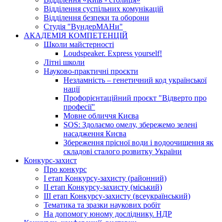
Відділення суспільних комунікацій
Відділення безпеки та оборони
Студія "ВундерМАНи"
АКАДЕМІЯ КОМПЕТЕНЦІЙ
Школи майстерності
Loudspeaker. Express yourself!
Літні школи
Науково-практичні проєкти
Незламність – генетичний код української
нації
Профорієнтаційний проєкт "Відверто про
професії"
Мовне обличчя Києва
SOS: Здолаємо омелу, збережемо зелені
насадження Києва
Збереження прісної води і водоочищення як
складові сталого розвитку України
Конкурс-захист
Про конкурс
І етап Конкурсу-захисту (районний)
ІІ етап Конкурсу-захисту (міський)
ІІІ етап Конкурсу-захисту (всеукраїнський)
Тематика та зразки наукових робіт
На допомогу юному досліднику. НДР