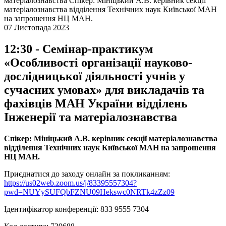
матеріалознавства
Спікер: Мініцький А.В. керівник секції
матеріалознавства відділення Технічних наук Київської МАН
на запрошення НЦ МАН.
07 Листопада 2023
12:30 - Семінар-практикум
«Особливості організації науково-
дослідницької діяльності учнів у
сучасних умовах» для викладачів та
фахівців МАН України відділень
Інженерії та матеріалознавства
Спікер: Мініцький А.В. керівник секції матеріалознавства
відділення Технічних наук Київської МАН на запрошення
НЦ МАН.
Приєднатися до заходу онлайн за покликанням:
https://us02web.zoom.us/j/83395557304?
pwd=NUYySUFQbFZNU09Hekswc0NRTk4zZz09
Ідентифікатор конференції: 833 9555 7304