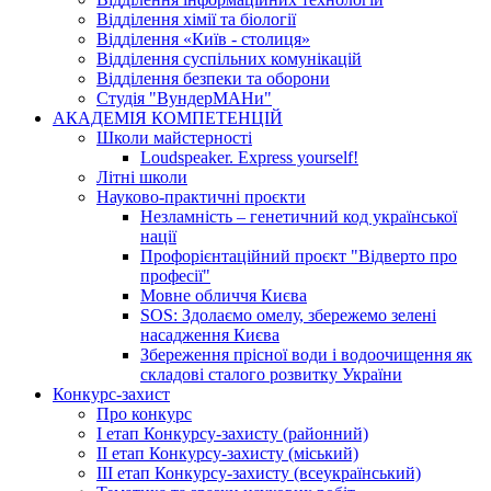
Відділення хімії та біології
Відділення «Київ - столиця»
Відділення суспільних комунікацій
Відділення безпеки та оборони
Студія "ВундерМАНи"
АКАДЕМІЯ КОМПЕТЕНЦІЙ
Школи майстерності
Loudspeaker. Express yourself!
Літні школи
Науково-практичні проєкти
Незламність – генетичний код української
нації
Профорієнтаційний проєкт "Відверто про
професії"
Мовне обличчя Києва
SOS: Здолаємо омелу, збережемо зелені
насадження Києва
Збереження прісної води і водоочищення як
складові сталого розвитку України
Конкурс-захист
Про конкурс
І етап Конкурсу-захисту (районний)
ІІ етап Конкурсу-захисту (міський)
ІІІ етап Конкурсу-захисту (всеукраїнський)