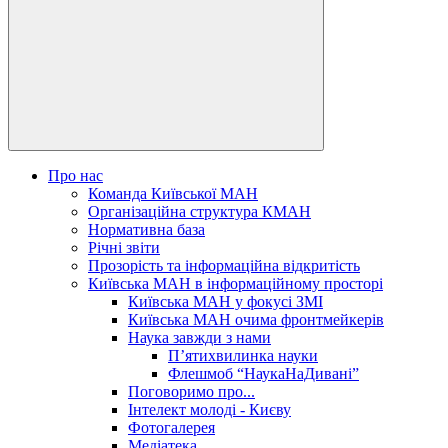
Про нас
Команда Київської МАН
Організаційна структура КМАН
Нормативна база
Річні звіти
Прозорість та інформаційна відкритість
Київська МАН в інформаційному просторі
Київська МАН у фокусі ЗМІ
Київська МАН очима фронтмейкерів
Наука завжди з нами
П’ятихвилинка науки
Флешмоб “НаукаНаДивані”
Поговоримо про...
Інтелект молоді - Києву
Фотогалерея
Медіатека