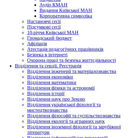
Аудіо КМАН
Видання Київської МАН
Корпоративна символіка
Настановчі сесії
Підсумкові сесії
10-річчя Київської МАН
Громадський бюджет
Афіліація
Атестація педагогічних працівників
Безпека в інтернеті
Охорона праці та безпека життєдіяльності
Відділення та секції. Реєстрація
Відділення інженерії та матеріалознавства
Відділення економіки
Відділення математики
Відділення фізики та астрономії
Відділення історії
Відділення наук про Землю
Відділення української філології та
мистецтвознавства
Відділення філософії та суспільствознавства
Відділення екології та аграрних наук
Відділення іноземної філології та зарубіжної
літератури
Відділення інформаційних технологій