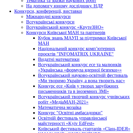
Тематика та зразки наукових робіт
На допомогу юному досліднику. НДР
Конкурси, конференції, виставки
Міжнародні конкурси
Всеукраїнські конкурси
Всеукраїнський конкурс «КрутеЗНО»
Конкурси Київської МАН та партнерів
Кубок знань МАУП за підтримки Київської
МАН
Національний конкурс комп’ютерних
проєктів "INFOMATRIX UKRAINE"
Видатні математики
Всеукраїнський конкурс есе та малюнків
«Українська «формула ядерної безпеки»»
Всеукраїнський науково-освітній фестиваль
«Ми творимо Україну, а вона творить нас»
Конкурс есе «Київ у творах зарубіжних
письменників та в іноземних ЗМІ»
Всеукраїнський творчий конкурс учнівських
робіт «МедіаМАН-2021»
Математична мозаїка
Конкурс "Освітні амбасадорки"
Освітній фестиваль управлінської
майстерності «Kyiv EdFest»
Київський фестиваль стартапів «Class-IDEЯ»