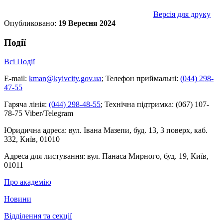
Версія для друку
Опубликовано:
19 Вересня 2024
Події
Всі Події
E-mail:
kman@kyivcity.gov.ua
;
Телефон приймальні:
(044) 298-
47-55
Гаряча лінія:
(044) 298-48-55
;
Технічна підтримка:
(067) 107-
78-75 Viber/Telegram
Юридична адреса:
вул. Івана Мазепи, буд. 13, 3 поверх, каб.
332, Київ, 01010
Адреса для листування:
вул. Панаса Мирного, буд. 19, Київ,
01011
Про академію
Новини
Відділення та секції