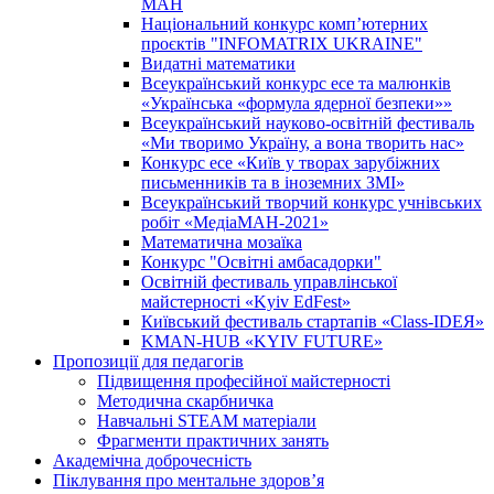
МАН
Національний конкурс комп’ютерних
проєктів "INFOMATRIX UKRAINE"
Видатні математики
Всеукраїнський конкурс есе та малюнків
«Українська «формула ядерної безпеки»»
Всеукраїнський науково-освітній фестиваль
«Ми творимо Україну, а вона творить нас»
Конкурс есе «Київ у творах зарубіжних
письменників та в іноземних ЗМІ»
Всеукраїнський творчий конкурс учнівських
робіт «МедіаМАН-2021»
Математична мозаїка
Конкурс "Освітні амбасадорки"
Освітній фестиваль управлінської
майстерності «Kyiv EdFest»
Київський фестиваль стартапів «Class-IDEЯ»
KMAN-HUB «KYIV FUTURE»
Пропозиції для педагогів
Підвищення професійної майстерності
Методична скарбничка
Навчальні STEAM матеріали
Фрагменти практичних занять
Академічна доброчесність
Піклування про ментальне здоровʼя