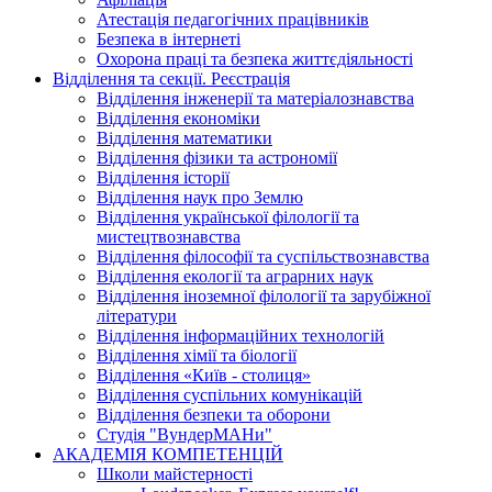
Атестація педагогічних працівників
Безпека в інтернеті
Охорона праці та безпека життєдіяльності
Відділення та секції. Реєстрація
Відділення інженерії та матеріалознавства
Відділення економіки
Відділення математики
Відділення фізики та астрономії
Відділення історії
Відділення наук про Землю
Відділення української філології та
мистецтвознавства
Відділення філософії та суспільствознавства
Відділення екології та аграрних наук
Відділення іноземної філології та зарубіжної
літератури
Відділення інформаційних технологій
Відділення хімії та біології
Відділення «Київ - столиця»
Відділення суспільних комунікацій
Відділення безпеки та оборони
Студія "ВундерМАНи"
АКАДЕМІЯ КОМПЕТЕНЦІЙ
Школи майстерності