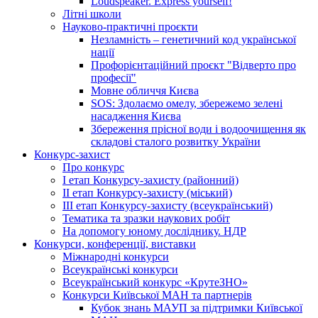
Loudspeaker. Express yourself!
Літні школи
Науково-практичні проєкти
Незламність – генетичний код української
нації
Профорієнтаційний проєкт "Відверто про
професії"
Мовне обличчя Києва
SOS: Здолаємо омелу, збережемо зелені
насадження Києва
Збереження прісної води і водоочищення як
складові сталого розвитку України
Конкурс-захист
Про конкурс
І етап Конкурсу-захисту (районний)
ІІ етап Конкурсу-захисту (міський)
ІІІ етап Конкурсу-захисту (всеукраїнський)
Тематика та зразки наукових робіт
На допомогу юному досліднику. НДР
Конкурси, конференції, виставки
Міжнародні конкурси
Всеукраїнські конкурси
Всеукраїнський конкурс «КрутеЗНО»
Конкурси Київської МАН та партнерів
Кубок знань МАУП за підтримки Київської