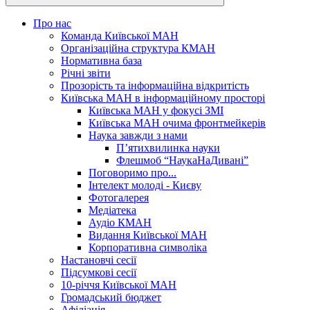
Про нас
Команда Київської МАН
Організаційна структура КМАН
Нормативна база
Річні звіти
Прозорість та інформаційна відкритість
Київська МАН в інформаційному просторі
Київська МАН у фокусі ЗМІ
Київська МАН очима фронтмейкерів
Наука завжди з нами
П’ятихвилинка науки
Флешмоб “НаукаНаДивані”
Поговоримо про...
Інтелект молоді - Києву
Фотогалерея
Медіатека
Аудіо КМАН
Видання Київської МАН
Корпоративна символіка
Настановчі сесії
Підсумкові сесії
10-річчя Київської МАН
Громадський бюджет
Афіліація