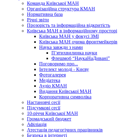
Команда Київської МАН
Організаційна структура КМАН
Нормативна база
Річні звіти
Прозорість та інформаційна відкритість
Київська МАН в інформаційному просторі
Київська МАН у фокусі ЗМІ
Київська МАН очима фронтмейкерів
Наука завжди з нами
П’ятихвилинка науки
Флешмоб “НаукаНаДивані”
Поговоримо про...
Інтелект молоді - Києву
Фотогалерея
Медіатека
Аудіо КМАН
Видання Київської МАН
Корпоративна символіка
Настановчі сесії
Підсумкові сесії
10-річчя Київської МАН
Громадський бюджет
Афіліація
Атестація педагогічних працівників
Безпека в інтернеті