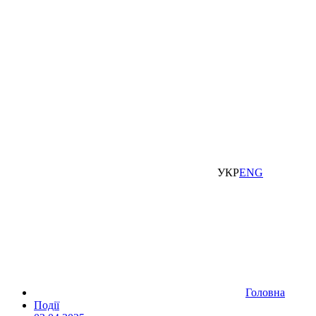
УКР
ENG
Головна
Події