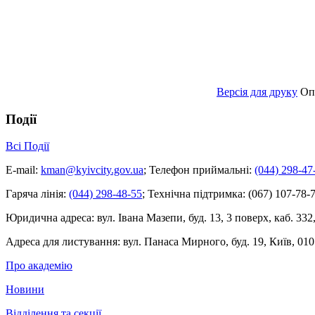
Версія для друку
Оп
Події
Всі Події
E-mail:
kman@kyivcity.gov.ua
;
Телефон приймальні:
(044) 298-47
Гаряча лінія:
(044) 298-48-55
;
Технічна підтримка:
(067) 107-78-7
Юридична адреса:
вул. Івана Мазепи, буд. 13, 3 поверх, каб. 332
Адреса для листування:
вул. Панаса Мирного, буд. 19, Київ, 010
Про академію
Новини
Відділення та секції