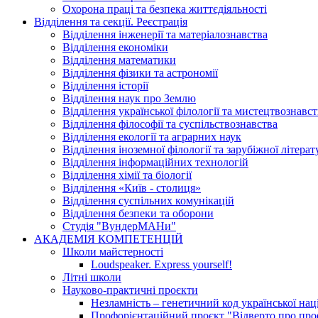
Охорона праці та безпека життєдіяльності
Відділення та секції. Реєстрація
Відділення інженерії та матеріалознавства
Відділення економіки
Відділення математики
Відділення фізики та астрономії
Відділення історії
Відділення наук про Землю
Відділення української філології та мистецтвознавст
Відділення філософії та суспільствознавства
Відділення екології та аграрних наук
Відділення іноземної філології та зарубіжної літера
Відділення інформаційних технологій
Відділення хімії та біології
Відділення «Київ - столиця»
Відділення суспільних комунікацій
Відділення безпеки та оборони
Студія "ВундерМАНи"
АКАДЕМІЯ КОМПЕТЕНЦІЙ
Школи майстерності
Loudspeaker. Express yourself!
Літні школи
Науково-практичні проєкти
Незламність – генетичний код української наці
Профорієнтаційний проєкт "Відверто про проф