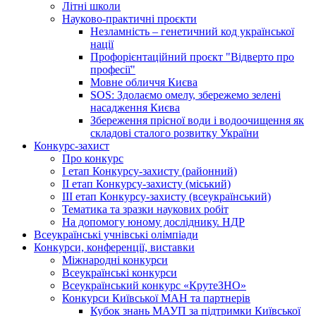
Літні школи
Науково-практичні проєкти
Незламність – генетичний код української
нації
Профорієнтаційний проєкт "Відверто про
професії"
Мовне обличчя Києва
SOS: Здолаємо омелу, збережемо зелені
насадження Києва
Збереження прісної води і водоочищення як
складові сталого розвитку України
Конкурс-захист
Про конкурс
І етап Конкурсу-захисту (районний)
ІІ етап Конкурсу-захисту (міський)
ІІІ етап Конкурсу-захисту (всеукраїнський)
Тематика та зразки наукових робіт
На допомогу юному досліднику. НДР
Всеукраїнські учнівські олімпіади
Конкурси, конференції, виставки
Міжнародні конкурси
Всеукраїнські конкурси
Всеукраїнський конкурс «КрутеЗНО»
Конкурси Київської МАН та партнерів
Кубок знань МАУП за підтримки Київської