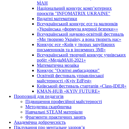
МАН
Національний конкурс комп’ютерних
проєктів "INFOMATRIX UKRAINE"
Видатні математики
Всеукраїнський конкурс есе та малюнків
«Українська «формула ядерної безпеки»»
Всеукраїнський науково-освітній фестиваль
«Ми творимо Україну, а вона творить нас»
Конкурс есе «Київ у творах зарубіжних
письменників та в іноземних ЗМІ»
Всеукраїнський творчий конкурс учнівських
робіт «МедіаМАН-2021»
Математична мозаїка
Конкурс "Освітні амбасадорки"
Освітній фестиваль управлінської
майстерності «Kyiv EdFest»
Київський фестиваль стартапів «Class-IDEЯ»
KMAN-HUB «KYIV FUTURE»
Пропозиції для педагогів
Підвищення професійної майстерності
Методична скарбничка
Навчальні STEAM матеріали
Фрагменти практичних занять
Академічна доброчесність
Піклування про ментальне здоровʼя