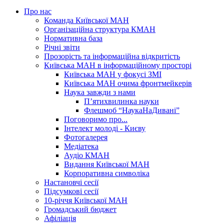
Про нас
Команда Київської МАН
Організаційна структура КМАН
Нормативна база
Річні звіти
Прозорість та інформаційна відкритість
Київська МАН в інформаційному просторі
Київська МАН у фокусі ЗМІ
Київська МАН очима фронтмейкерів
Наука завжди з нами
П’ятихвилинка науки
Флешмоб “НаукаНаДивані”
Поговоримо про...
Інтелект молоді - Києву
Фотогалерея
Медіатека
Аудіо КМАН
Видання Київської МАН
Корпоративна символіка
Настановчі сесії
Підсумкові сесії
10-річчя Київської МАН
Громадський бюджет
Афіліація