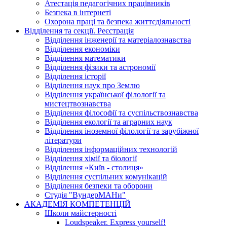
Атестація педагогічних працівників
Безпека в інтернеті
Охорона праці та безпека життєдіяльності
Відділення та секції. Реєстрація
Відділення інженерії та матеріалознавства
Відділення економіки
Відділення математики
Відділення фізики та астрономії
Відділення історії
Відділення наук про Землю
Відділення української філології та
мистецтвознавства
Відділення філософії та суспільствознавства
Відділення екології та аграрних наук
Відділення іноземної філології та зарубіжної
літератури
Відділення інформаційних технологій
Відділення хімії та біології
Відділення «Київ - столиця»
Відділення суспільних комунікацій
Відділення безпеки та оборони
Студія "ВундерМАНи"
АКАДЕМІЯ КОМПЕТЕНЦІЙ
Школи майстерності
Loudspeaker. Express yourself!