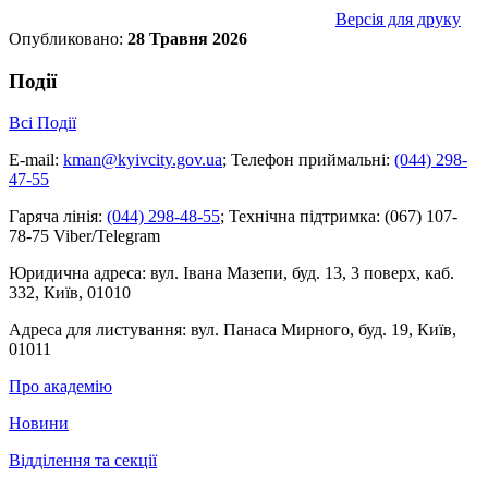
Версія для друку
Опубликовано:
28 Травня 2026
Події
Всі Події
E-mail:
kman@kyivcity.gov.ua
;
Телефон приймальні:
(044) 298-
47-55
Гаряча лінія:
(044) 298-48-55
;
Технічна підтримка:
(067) 107-
78-75 Viber/Telegram
Юридична адреса:
вул. Івана Мазепи, буд. 13, 3 поверх, каб.
332, Київ, 01010
Адреса для листування:
вул. Панаса Мирного, буд. 19, Київ,
01011
Про академію
Новини
Відділення та секції