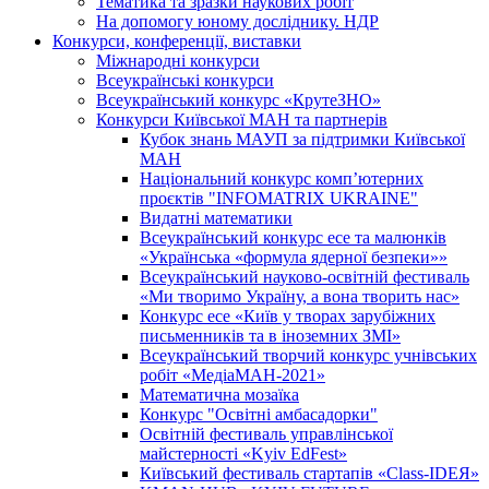
Тематика та зразки наукових робіт
На допомогу юному досліднику. НДР
Конкурси, конференції, виставки
Міжнародні конкурси
Всеукраїнські конкурси
Всеукраїнський конкурс «КрутеЗНО»
Конкурси Київської МАН та партнерів
Кубок знань МАУП за підтримки Київської
МАН
Національний конкурс комп’ютерних
проєктів "INFOMATRIX UKRAINE"
Видатні математики
Всеукраїнський конкурс есе та малюнків
«Українська «формула ядерної безпеки»»
Всеукраїнський науково-освітній фестиваль
«Ми творимо Україну, а вона творить нас»
Конкурс есе «Київ у творах зарубіжних
письменників та в іноземних ЗМІ»
Всеукраїнський творчий конкурс учнівських
робіт «МедіаМАН-2021»
Математична мозаїка
Конкурс "Освітні амбасадорки"
Освітній фестиваль управлінської
майстерності «Kyiv EdFest»
Київський фестиваль стартапів «Class-IDEЯ»