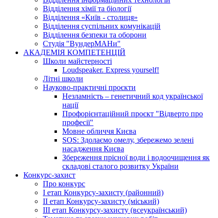
Відділення хімії та біології
Відділення «Київ - столиця»
Відділення суспільних комунікацій
Відділення безпеки та оборони
Студія "ВундерМАНи"
АКАДЕМІЯ КОМПЕТЕНЦІЙ
Школи майстерності
Loudspeaker. Express yourself!
Літні школи
Науково-практичні проєкти
Незламність – генетичний код української
нації
Профорієнтаційний проєкт "Відверто про
професії"
Мовне обличчя Києва
SOS: Здолаємо омелу, збережемо зелені
насадження Києва
Збереження прісної води і водоочищення як
складові сталого розвитку України
Конкурс-захист
Про конкурс
І етап Конкурсу-захисту (районний)
ІІ етап Конкурсу-захисту (міський)
ІІІ етап Конкурсу-захисту (всеукраїнський)