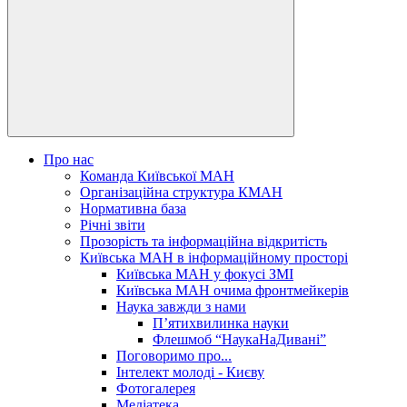
Про нас
Команда Київської МАН
Організаційна структура КМАН
Нормативна база
Річні звіти
Прозорість та інформаційна відкритість
Київська МАН в інформаційному просторі
Київська МАН у фокусі ЗМІ
Київська МАН очима фронтмейкерів
Наука завжди з нами
П’ятихвилинка науки
Флешмоб “НаукаНаДивані”
Поговоримо про...
Інтелект молоді - Києву
Фотогалерея
Медіатека