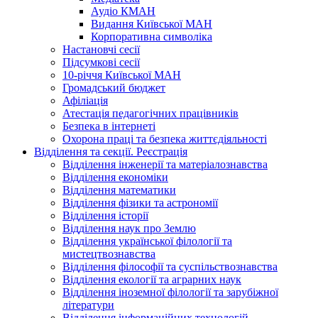
Аудіо КМАН
Видання Київської МАН
Корпоративна символіка
Настановчі сесії
Підсумкові сесії
10-річчя Київської МАН
Громадський бюджет
Афіліація
Атестація педагогічних працівників
Безпека в інтернеті
Охорона праці та безпека життєдіяльності
Відділення та секції. Реєстрація
Відділення інженерії та матеріалознавства
Відділення економіки
Відділення математики
Відділення фізики та астрономії
Відділення історії
Відділення наук про Землю
Відділення української філології та
мистецтвознавства
Відділення філософії та суспільствознавства
Відділення екології та аграрних наук
Відділення іноземної філології та зарубіжної
літератури
Відділення інформаційних технологій