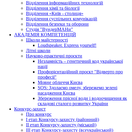
Відділення інформаційних технологій
Відділення хімії та біології
Відділення «Київ - столиця»
Відділення суспільних комунікацій
Відділення безпеки та оборони
Студія "ВундерМАНи"
АКАДЕМІЯ КОМПЕТЕНЦІЙ
Школи майстерності
Loudspeaker. Express yourself!
Літні школи
Науково-практичні проєкти
Незламність – генетичний код української
нації
Профорієнтаційний проєкт "Відверто про
професії"
Мовне обличчя Києва
SOS: Здолаємо омелу, збережемо зелені
насадження Києва
Збереження прісної води і водоочищення як
складові сталого розвитку України
Конкурс-захист
Про конкурс
І етап Конкурсу-захисту (районний)
ІІ етап Конкурсу-захисту (міський)
ІІІ етап Конкурсу-захисту (всеукраїнський)