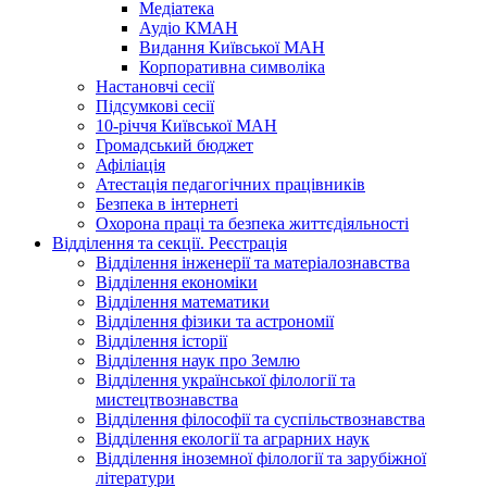
Медіатека
Аудіо КМАН
Видання Київської МАН
Корпоративна символіка
Настановчі сесії
Підсумкові сесії
10-річчя Київської МАН
Громадський бюджет
Афіліація
Атестація педагогічних працівників
Безпека в інтернеті
Охорона праці та безпека життєдіяльності
Відділення та секції. Реєстрація
Відділення інженерії та матеріалознавства
Відділення економіки
Відділення математики
Відділення фізики та астрономії
Відділення історії
Відділення наук про Землю
Відділення української філології та
мистецтвознавства
Відділення філософії та суспільствознавства
Відділення екології та аграрних наук
Відділення іноземної філології та зарубіжної
літератури