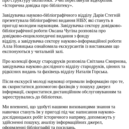
про структуру бібліотеки. Учні переглянули відеоролик
«Історична довідка про бібліотеку».
Завідувачка науково-бібліографічного відділу Дарія Стегній
презентувала бібліографічні видання НІБУ, які стануть в
пригоді молодим науковцям. Завідувачка сектору довідково-
бібліографічної роботи Оксана Чугіна розповіла про
довідково-енциклопедичні видання з фонду
відділу, а завідувачка сектору науково-інформаційної роботи
Алла Новицька ознайомила екскурсантів із виставками що
експонуються у читальній залі.
Про колекції фонду стародруків розповіла Світлана Смирнова,
завідувачка науково-дослідного відділу стародруків, цінних та
рідкісних видань та фахівець відділу Наталія Горська.
Після екскурсії молоді науковці отримали інформацію про те,
як скористатися допомогою фахівців у пошуку джерел
інформації, скористатися дистанційним обслуговуванням та
зареєструвались до бібліотеки.
Ми впевнені, що здобуті нашими вихованцями знання та
навички стануть їм у пригоді під час написання науково-
дослідницьких робіт історичного напряму, допоможуть у
здійсненні пошуку, аналізу інформаційних джерел,
оформленні бібліографії та посилань.