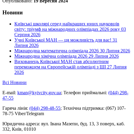
Опубліковано:
19 Вересня 2024
Новини
Київські школярі серед найкращих юних науковців
світу: тріумф на міжнародних олімпіадах 2026 року
03
Серпня 2026
Учні Київської МАН — ця можливість для вас!
31
Липня 2026
Міжнародна математична олімпіада 2026
30 Липня 2026
Міжнародна хімічна олімпіада 2026
29 Липня 2026
Вихованець Київської МАН став абсолютним
переможцем на Європейській олімпіаді з ШІ
27 Липня
2026
Всі Новини
E-mail:
kman@kyivcity.gov.ua
;
Телефон приймальні:
(044) 298-
47-55
Гаряча лінія:
(044) 298-48-55
;
Технічна підтримка:
(067) 107-
78-75 Viber/Telegram
Юридична адреса:
вул. Івана Мазепи, буд. 13, 3 поверх, каб.
332, Київ, 01010