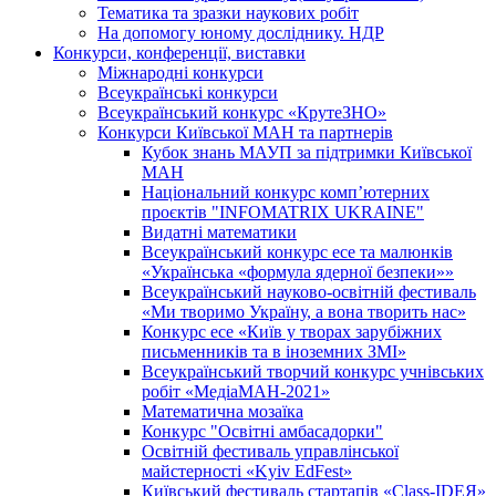
Тематика та зразки наукових робіт
На допомогу юному досліднику. НДР
Конкурси, конференції, виставки
Міжнародні конкурси
Всеукраїнські конкурси
Всеукраїнський конкурс «КрутеЗНО»
Конкурси Київської МАН та партнерів
Кубок знань МАУП за підтримки Київської
МАН
Національний конкурс комп’ютерних
проєктів "INFOMATRIX UKRAINE"
Видатні математики
Всеукраїнський конкурс есе та малюнків
«Українська «формула ядерної безпеки»»
Всеукраїнський науково-освітній фестиваль
«Ми творимо Україну, а вона творить нас»
Конкурс есе «Київ у творах зарубіжних
письменників та в іноземних ЗМІ»
Всеукраїнський творчий конкурс учнівських
робіт «МедіаМАН-2021»
Математична мозаїка
Конкурс "Освітні амбасадорки"
Освітній фестиваль управлінської
майстерності «Kyiv EdFest»
Київський фестиваль стартапів «Class-IDEЯ»