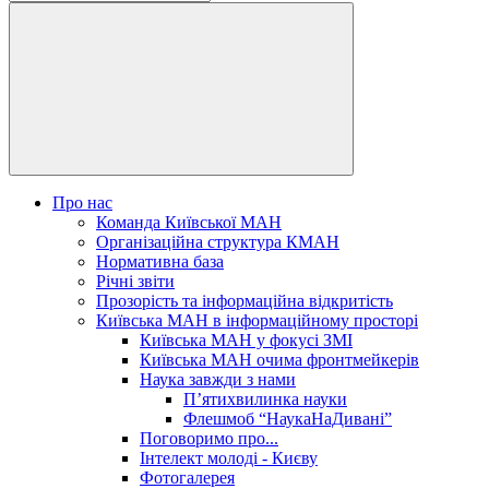
Про нас
Команда Київської МАН
Організаційна структура КМАН
Нормативна база
Річні звіти
Прозорість та інформаційна відкритість
Київська МАН в інформаційному просторі
Київська МАН у фокусі ЗМІ
Київська МАН очима фронтмейкерів
Наука завжди з нами
П’ятихвилинка науки
Флешмоб “НаукаНаДивані”
Поговоримо про...
Інтелект молоді - Києву
Фотогалерея