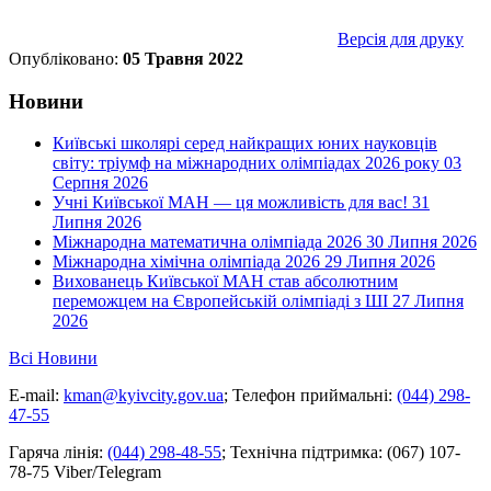
Версія для друку
Опубліковано:
05 Травня 2022
Новини
Київські школярі серед найкращих юних науковців
світу: тріумф на міжнародних олімпіадах 2026 року
03
Серпня 2026
Учні Київської МАН — ця можливість для вас!
31
Липня 2026
Міжнародна математична олімпіада 2026
30 Липня 2026
Міжнародна хімічна олімпіада 2026
29 Липня 2026
Вихованець Київської МАН став абсолютним
переможцем на Європейській олімпіаді з ШІ
27 Липня
2026
Всі Новини
E-mail:
kman@kyivcity.gov.ua
;
Телефон приймальні:
(044) 298-
47-55
Гаряча лінія:
(044) 298-48-55
;
Технічна підтримка:
(067) 107-
78-75 Viber/Telegram