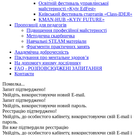
Освітній фестиваль управлінської
майстерності «Kyiv EdFest»
Київський фестиваль стартапів «Class-IDEЯ»
KMAN-HUB «KYIV FUTURE»
Пропозиції для педагогів
Підвищення професійної майстерності
Методична скарбничка
Навчальні STEAM матеріали
Фрагменти практичних занять
Академічна доброчесність
Піклування про ментальне здоровʼя
На допомогу юному досліднику
FAQ - РОЗПОВСЮДЖЕНІ ЗАПИТАННЯ
Контакти
Помилка...
Запит підтверджено!
Увійдіть, використовуючи новий E-mail.
Запит підтверджено!
Увійдіть, використовуючи новий пароль.
Реєстрацію підтверджено!
Увійдіть, до особистого кабінету, використовуючи свій E-mail і
пароль.
Ви вже підтвердили реєстрацію
Увійдіть, до особистого кабінету, використовуючи свій E-mail і