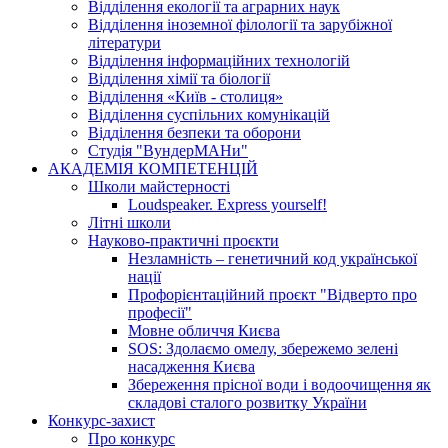
Відділення екології та аграрних наук
Відділення іноземної філології та зарубіжної
літератури
Відділення інформаційних технологій
Відділення хімії та біології
Відділення «Київ - столиця»
Відділення суспільних комунікацій
Відділення безпеки та оборони
Студія "ВундерМАНи"
АКАДЕМІЯ КОМПЕТЕНЦІЙ
Школи майстерності
Loudspeaker. Express yourself!
Літні школи
Науково-практичні проєкти
Незламність – генетичний код української
нації
Профорієнтаційний проєкт "Відверто про
професії"
Мовне обличчя Києва
SOS: Здолаємо омелу, збережемо зелені
насадження Києва
Збереження прісної води і водоочищення як
складові сталого розвитку України
Конкурс-захист
Про конкурс