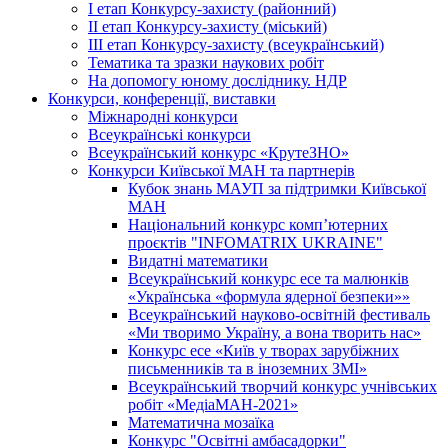
І етап Конкурсу-захисту (районний)
ІІ етап Конкурсу-захисту (міський)
ІІІ етап Конкурсу-захисту (всеукраїнський)
Тематика та зразки наукових робіт
На допомогу юному досліднику. НДР
Конкурси, конференції, виставки
Міжнародні конкурси
Всеукраїнські конкурси
Всеукраїнський конкурс «КрутеЗНО»
Конкурси Київської МАН та партнерів
Кубок знань МАУП за підтримки Київської
МАН
Національний конкурс комп’ютерних
проєктів "INFOMATRIX UKRAINE"
Видатні математики
Всеукраїнський конкурс есе та малюнків
«Українська «формула ядерної безпеки»»
Всеукраїнський науково-освітній фестиваль
«Ми творимо Україну, а вона творить нас»
Конкурс есе «Київ у творах зарубіжних
письменників та в іноземних ЗМІ»
Всеукраїнський творчий конкурс учнівських
робіт «МедіаМАН-2021»
Математична мозаїка
Конкурс "Освітні амбасадорки"