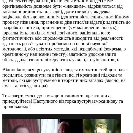
здатність генерувати щось новеньке з-поміж ідеї (саме
оригінальність дозволяє бути «інакшим», відрізняються від
загальноприйнятих поглядів); допитливість, як деяка
зацікавленість довколишнім (допитливість сприяє постійному
процесу пізнання, прагненню дізнатися/вивідати); здатність до
розробки гіпотези, припущення (уможливлення чогось);
ірреальність, вихід за межі логічного, раціонального;
фантастичність або спроможність відходити від реальності;
здатність розв’язувати проблеми на основі наукової
методології, або всіх тих методів, які передбачені (зокрема, в
креативному написанні тексту); здатність удосконалити
об’єкт, додаючи деталі керуючись уявою, інтуїцією тощо.
Відповідно, вся ця сукупність людських здатностей дозволяє
посилити, розвинути та втілити всі ті креативні підходи та
методи, які ми зустрічаємо в теоретичних загалах (звісно, на
смак та розсуд автора).
Тож звертаємось до вас – допитливих та креативних,
приєднуйтесь! Наступного вівторка зустрічаємося знову та
продовжимо!