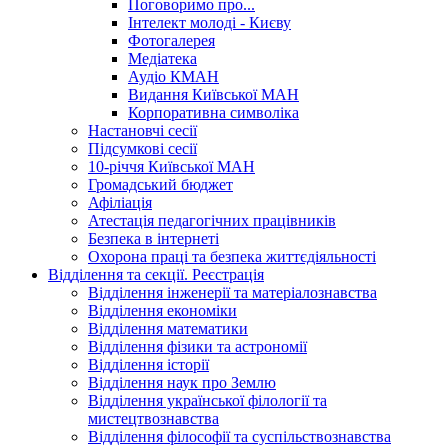
Поговоримо про...
Інтелект молоді - Києву
Фотогалерея
Медіатека
Аудіо КМАН
Видання Київської МАН
Корпоративна символіка
Настановчі сесії
Підсумкові сесії
10-річчя Київської МАН
Громадський бюджет
Афіліація
Атестація педагогічних працівників
Безпека в інтернеті
Охорона праці та безпека життєдіяльності
Відділення та секції. Реєстрація
Відділення інженерії та матеріалознавства
Відділення економіки
Відділення математики
Відділення фізики та астрономії
Відділення історії
Відділення наук про Землю
Відділення української філології та
мистецтвознавства
Відділення філософії та суспільствознавства