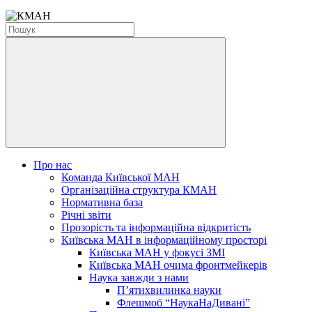
Про нас
Команда Київської МАН
Організаційна структура КМАН
Нормативна база
Річні звіти
Прозорість та інформаційна відкритість
Київська МАН в інформаційному просторі
Київська МАН у фокусі ЗМІ
Київська МАН очима фронтмейкерів
Наука завжди з нами
П’ятихвилинка науки
Флешмоб “НаукаНаДивані”