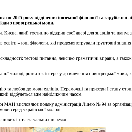
овтня 2025 року відділення іноземної філології та зарубіжної 
піади з новогрецької мови.
 Києва, який гостинно відкрив свої двері для знавців та шанува
в освіти ‒ юні філологи, які продемонстрували ґрунтовні знання 
складності: тестові питання, лексико-граматичні вправи, а тако
ої молоді, розвиток інтересу до вивчення новогрецької мови, кул
ію та любов до мови еллінів. Переможці та призери І етапу отри
, який відбудеться вже найближчим часом.
ької МАН висловлює подяку адміністрації Ліцею № 94 за організа
ови серед української молоді.
до нових інтелектуальних перемог!