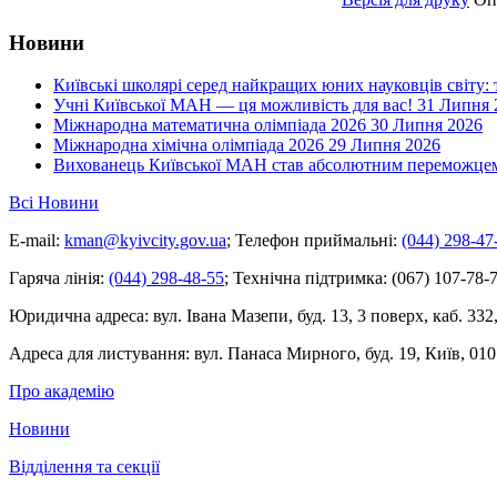
Новини
Київські школярі серед найкращих юних науковців світу:
Учні Київської МАН — ця можливість для вас!
31 Липня 
Міжнародна математична олімпіада 2026
30 Липня 2026
Міжнародна хімічна олімпіада 2026
29 Липня 2026
Вихованець Київської МАН став абсолютним переможцем 
Всі Новини
E-mail:
kman@kyivcity.gov.ua
;
Телефон приймальні:
(044) 298-47
Гаряча лінія:
(044) 298-48-55
;
Технічна підтримка:
(067) 107-78-7
Юридична адреса:
вул. Івана Мазепи, буд. 13, 3 поверх, каб. 332
Адреса для листування:
вул. Панаса Мирного, буд. 19, Київ, 010
Про академію
Новини
Відділення та секції