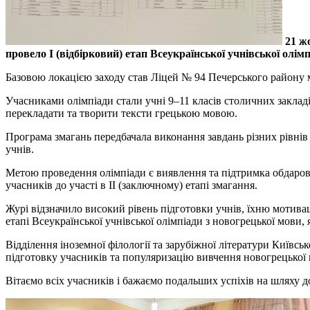
21 ж
провело І (відбірковий) етап Всеукраїнської учнівської олім
Базовою локацією заходу став Ліцей № 94 Печерського району м.
Учасниками олімпіади стали учні 9–11 класів столичних закладі
перекладати та творити тексти грецькою мовою.
Програма змагань передбачала виконання завдань різних рівнів 
учнів.
Метою проведення олімпіади є виявлення та підтримка обдарован
учасників до участі в II (заключному) етапі змагання.
Журі відзначило високий рівень підготовки учнів, їхню мотивац
етапі Всеукраїнської учнівської олімпіади з новогрецької мови
Відділення іноземної філології та зарубіжної літератури Київс
підготовку учасників та популяризацію вивчення новогрецької м
Вітаємо всіх учасників і бажаємо подальших успіхів на шляху 