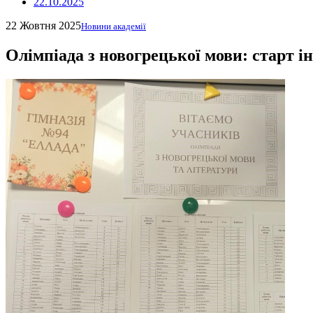
22.10.2025
22 Жовтня 2025
Новини академії
Олімпіада з новогрецької мови: старт і