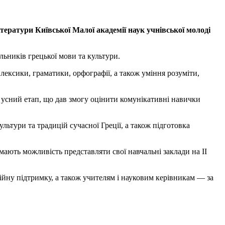
літератури Київської Малої академії наук учнівської молоді
льників грецької мови та культури.
лексики, граматики, орфографії, а також уміння розуміти,
ж усний етап, що дав змогу оцінити комунікативні навички
ьтури та традицій сучасної Греції, а також підготовка
мають можливість представляти свої навчальні заклади на II
ційну підтримку, а також учителям і науковим керівникам — за