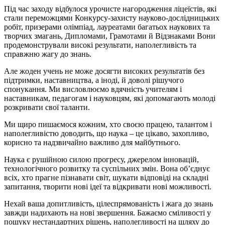
Під час заходу відбулося урочисте нагородження ліцеїстів, які
стали переможцями Конкурсу-захисту науково-дослідницьких
робіт, призерами олімпіад, лауреатами багатьох наукових та
творчих змагань, Дипломами, Грамотами й Відзнаками Вони
продемонстрували високі результати, наполегливість та
справжню жагу до знань.
Але жоден учень не може досягти високих результатів без
підтримки, наставництва, а іноді, й доволі рішучого
спонукання. Ми висловлюємо вдячність учителям і
наставникам, педагогам і науковцям, які допомагають молоді
розкривати свої таланти.
Ми щиро пишаємося кожним, хто своєю працею, талантом і
наполегливістю доводить, що наука ‒ це цікаво, захопливо,
корисно та надзвичайно важливо для майбутнього.
Наука є рушійною силою прогресу, джерелом інновацій,
технологічного розвитку та суспільних змін. Вона об’єднує
всіх, хто прагне пізнавати світ, шукати відповіді на складні
запитання, творити нові ідеї та відкривати нові можливості.
Нехай ваша допитливість, цілеспрямованість і жага до знань
завжди надихають на нові звершення. Бажаємо сміливості у
пошуку нестандартних рішень, наполегливості на шляху до