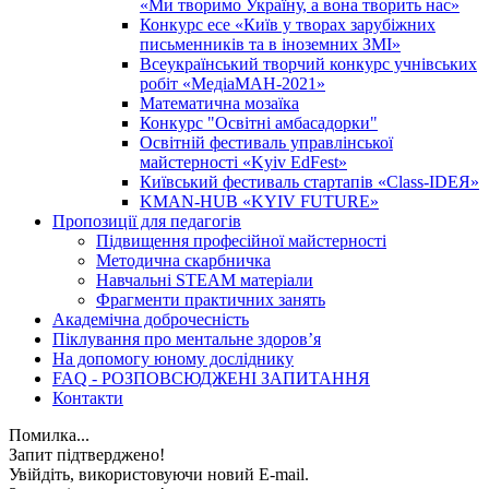
«Ми творимо Україну, а вона творить нас»
Конкурс есе «Київ у творах зарубіжних
письменників та в іноземних ЗМІ»
Всеукраїнський творчий конкурс учнівських
робіт «МедіаМАН-2021»
Математична мозаїка
Конкурс "Освітні амбасадорки"
Освітній фестиваль управлінської
майстерності «Kyiv EdFest»
Київський фестиваль стартапів «Class-IDEЯ»
KMAN-HUB «KYIV FUTURE»
Пропозиції для педагогів
Підвищення професійної майстерності
Методична скарбничка
Навчальні STEAM матеріали
Фрагменти практичних занять
Академічна доброчесність
Піклування про ментальне здоровʼя
На допомогу юному досліднику
FAQ - РОЗПОВСЮДЖЕНІ ЗАПИТАННЯ
Контакти
Помилка...
Запит підтверджено!
Увійдіть, використовуючи новий E-mail.