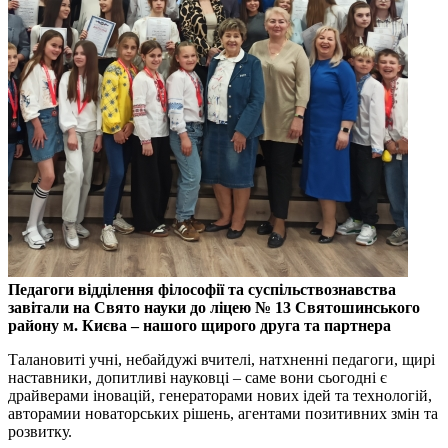
Педагоги відділення філософії та суспільствознавства
завітали на Свято науки до ліцею № 13 Святошинського
району м. Києва ‒ нашого щирого друга та партнера
Талановиті учні, небайдужі вчителі, натхненні педагоги, щирі
наставники, допитливі науковці – саме вони сьогодні є
драйверами іновацій, генераторами нових ідей та технологій,
авторамии новаторських рішень, агентами позитивних змін та
розвитку.