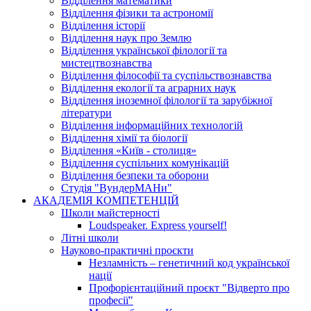
Відділення математики
Відділення фізики та астрономії
Відділення історії
Відділення наук про Землю
Відділення української філології та
мистецтвознавства
Відділення філософії та суспільствознавства
Відділення екології та аграрних наук
Відділення іноземної філології та зарубіжної
літератури
Відділення інформаційних технологій
Відділення хімії та біології
Відділення «Київ - столиця»
Відділення суспільних комунікацій
Відділення безпеки та оборони
Студія "ВундерМАНи"
АКАДЕМІЯ КОМПЕТЕНЦІЙ
Школи майстерності
Loudspeaker. Express yourself!
Літні школи
Науково-практичні проєкти
Незламність – генетичний код української
нації
Профорієнтаційний проєкт "Відверто про
професії"