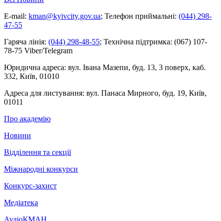
E-mail:
kman@kyivcity.gov.ua
;
Телефон приймальні:
(044) 298-
47-55
Гаряча лінія:
(044) 298-48-55
;
Технічна підтримка:
(067) 107-
78-75 Viber/Telegram
Юридична адреса:
вул. Івана Мазепи, буд. 13, 3 поверх, каб.
332, Київ, 01010
Адреса для листування:
вул. Панаса Мирного, буд. 19, Київ,
01011
Про академію
Новини
Відділення та секції
Міжнародні конкурси
Конкурс-захист
Медіатека
АудіоКМАН