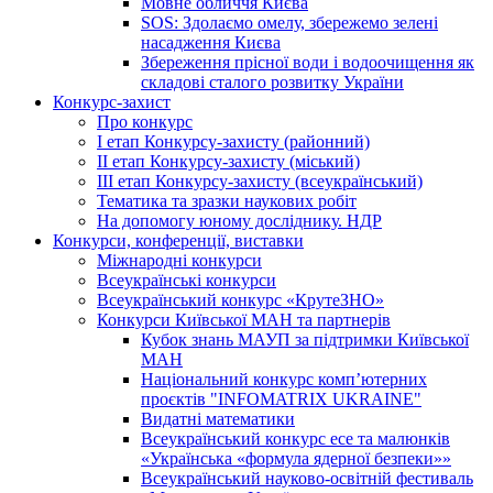
Мовне обличчя Києва
SOS: Здолаємо омелу, збережемо зелені
насадження Києва
Збереження прісної води і водоочищення як
складові сталого розвитку України
Конкурс-захист
Про конкурс
І етап Конкурсу-захисту (районний)
ІІ етап Конкурсу-захисту (міський)
ІІІ етап Конкурсу-захисту (всеукраїнський)
Тематика та зразки наукових робіт
На допомогу юному досліднику. НДР
Конкурси, конференції, виставки
Міжнародні конкурси
Всеукраїнські конкурси
Всеукраїнський конкурс «КрутеЗНО»
Конкурси Київської МАН та партнерів
Кубок знань МАУП за підтримки Київської
МАН
Національний конкурс комп’ютерних
проєктів "INFOMATRIX UKRAINE"
Видатні математики
Всеукраїнський конкурс есе та малюнків
«Українська «формула ядерної безпеки»»
Всеукраїнський науково-освітній фестиваль