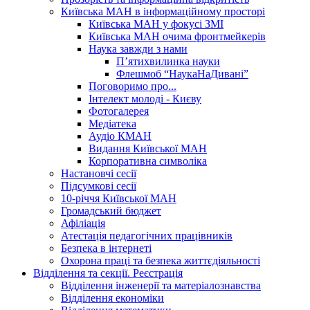
Київська МАН в інформаційному просторі
Київська МАН у фокусі ЗМІ
Київська МАН очима фронтмейкерів
Наука завжди з нами
П’ятихвилинка науки
Флешмоб “НаукаНаДивані”
Поговоримо про...
Інтелект молоді - Києву
Фотогалерея
Медіатека
Аудіо КМАН
Видання Київської МАН
Корпоративна символіка
Настановчі сесії
Підсумкові сесії
10-річчя Київської МАН
Громадський бюджет
Афіліація
Атестація педагогічних працівників
Безпека в інтернеті
Охорона праці та безпека життєдіяльності
Відділення та секції. Реєстрація
Відділення інженерії та матеріалознавства
Відділення економіки