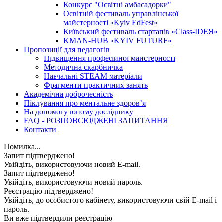
Конкурс "Освітні амбасадорки"
Освітній фестиваль управлінської
майстерності «Kyiv EdFest»
Київський фестиваль стартапів «Class-IDEЯ»
KMAN-HUB «KYIV FUTURE»
Пропозиції для педагогів
Підвищення професійної майстерності
Методична скарбничка
Навчальні STEAM матеріали
Фрагменти практичних занять
Академічна доброчесність
Піклування про ментальне здоровʼя
На допомогу юному досліднику
FAQ - РОЗПОВСЮДЖЕНІ ЗАПИТАННЯ
Контакти
Помилка...
Запит підтверджено!
Увійдіть, використовуючи новий E-mail.
Запит підтверджено!
Увійдіть, використовуючи новий пароль.
Реєстрацію підтверджено!
Увійдіть, до особистого кабінету, використовуючи свій E-mail і
пароль.
Ви вже підтвердили реєстрацію