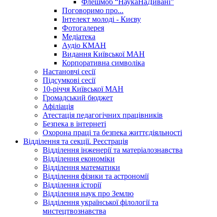
Флешмоб “НаукаНаДивані”
Поговоримо про...
Інтелект молоді - Києву
Фотогалерея
Медіатека
Аудіо КМАН
Видання Київської МАН
Корпоративна символіка
Настановчі сесії
Підсумкові сесії
10-річчя Київської МАН
Громадський бюджет
Афіліація
Атестація педагогічних працівників
Безпека в інтернеті
Охорона праці та безпека життєдіяльності
Відділення та секції. Реєстрація
Відділення інженерії та матеріалознавства
Відділення економіки
Відділення математики
Відділення фізики та астрономії
Відділення історії
Відділення наук про Землю
Відділення української філології та
мистецтвознавства