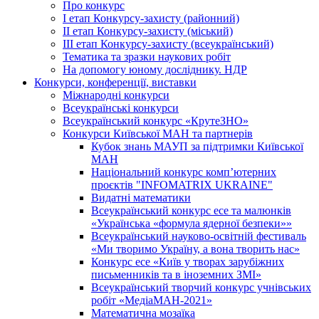
Про конкурс
І етап Конкурсу-захисту (районний)
ІІ етап Конкурсу-захисту (міський)
ІІІ етап Конкурсу-захисту (всеукраїнський)
Тематика та зразки наукових робіт
На допомогу юному досліднику. НДР
Конкурси, конференції, виставки
Міжнародні конкурси
Всеукраїнські конкурси
Всеукраїнський конкурс «КрутеЗНО»
Конкурси Київської МАН та партнерів
Кубок знань МАУП за підтримки Київської
МАН
Національний конкурс комп’ютерних
проєктів "INFOMATRIX UKRAINE"
Видатні математики
Всеукраїнський конкурс есе та малюнків
«Українська «формула ядерної безпеки»»
Всеукраїнський науково-освітній фестиваль
«Ми творимо Україну, а вона творить нас»
Конкурс есе «Київ у творах зарубіжних
письменників та в іноземних ЗМІ»
Всеукраїнський творчий конкурс учнівських
робіт «МедіаМАН-2021»
Математична мозаїка