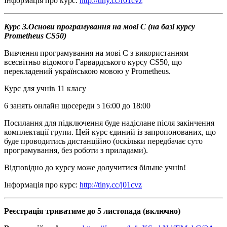
Інформація про курс:
http://tiny.cc/r01cvz
Курс 3.Основи програмування на мові С (на базі курсу
Prometheus
CS50)
Вивчення програмування на мові С з використанням
всесвітньо відомого Гарвардського курсу CS50, що
перекладений українською мовою у Prometheus.
Курс для учнів 11 класу
6 занять онлайн щосереди з 16:00 до 18:00
Посилання для підключення буде надіслане після закінчення
комплектації групи. Цей курс єдиний із запропонованих, що
буде проводитись дистанційно (оскільки передбачає суто
програмування, без роботи з приладами).
Відповідно до курсу може долучитися більше учнів!
Інформація про курс:
http://tiny.cc/j01cvz
Реєстрація триватиме до 5 листопада (включно)