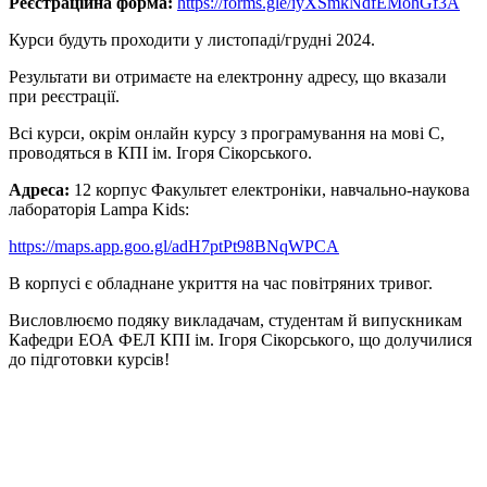
Реєстраційна форма:
https://forms.gle/iyXSmkNdfEMohGf3A
Курси будуть проходити у листопаді/грудні 2024.
Результати ви отримаєте на електронну адресу, що вказали
при реєстрації.
Всі курси, окрім онлайн курсу з програмування на мові С,
проводяться в КПІ ім. Ігоря Сікорського.
Адреса:
12 корпус Факультет електроніки, навчально-наукова
лабораторія Lampa Kids:
https://maps.app.goo.gl/adH7ptPt98BNqWPCA
В корпусі є обладнане укриття на час повітряних тривог.
Висловлюємо подяку викладачам, студентам й випускникам
Кафедри ЕОА ФЕЛ КПІ ім. Ігоря Сікорського, що долучилися
до підготовки курсів!