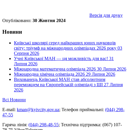
Версія для друку
Опубліковано:
30 Жовтня 2024
Новини
Київські школярі серед найкращих юних науковців
світу: тріумф на міжнародних олімпіадах 2026 року
03
Серпня 2026
Учні Київської МАН — ця можливість для вас!
31
Липня 2026
Міжнародна математична олімпіада 2026
30 Липня 2026
Міжнародна хімічна олімпіада 2026
29 Липня 2026
Вихованець Київської МАН став абсолютним
переможцем на Європейській олімпіаді з ШІ
27 Липня
2026
Всі Новини
E-mail:
kman@kyivcity.gov.ua
;
Телефон приймальні:
(044) 298-
47-55
Гаряча лінія:
(044) 298-48-55
;
Технічна підтримка:
(067) 107-
78-75 Viber/Telegram