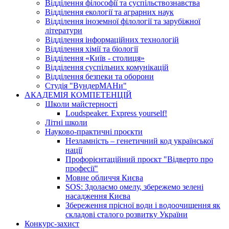
Відділення філософії та суспільствознавства
Відділення екології та аграрних наук
Відділення іноземної філології та зарубіжної
літератури
Відділення інформаційних технологій
Відділення хімії та біології
Відділення «Київ - столиця»
Відділення суспільних комунікацій
Відділення безпеки та оборони
Студія "ВундерМАНи"
АКАДЕМІЯ КОМПЕТЕНЦІЙ
Школи майстерності
Loudspeaker. Express yourself!
Літні школи
Науково-практичні проєкти
Незламність – генетичний код української
нації
Профорієнтаційний проєкт "Відверто про
професії"
Мовне обличчя Києва
SOS: Здолаємо омелу, збережемо зелені
насадження Києва
Збереження прісної води і водоочищення як
складові сталого розвитку України
Конкурс-захист