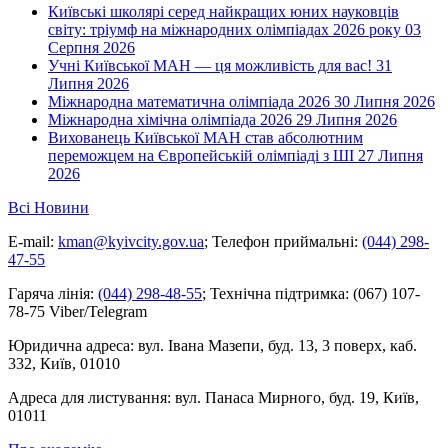
Київські школярі серед найкращих юних науковців
світу: тріумф на міжнародних олімпіадах 2026 року
03
Серпня 2026
Учні Київської МАН — ця можливість для вас!
31
Липня 2026
Міжнародна математична олімпіада 2026
30 Липня 2026
Міжнародна хімічна олімпіада 2026
29 Липня 2026
Вихованець Київської МАН став абсолютним
переможцем на Європейській олімпіаді з ШІ
27 Липня
2026
Всі Новини
E-mail:
kman@kyivcity.gov.ua
;
Телефон приймальні:
(044) 298-
47-55
Гаряча лінія:
(044) 298-48-55
;
Технічна підтримка:
(067) 107-
78-75 Viber/Telegram
Юридична адреса:
вул. Івана Мазепи, буд. 13, 3 поверх, каб.
332, Київ, 01010
Адреса для листування:
вул. Панаса Мирного, буд. 19, Київ,
01011