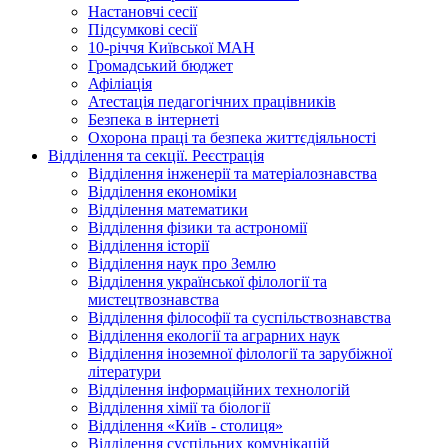
Настановчі сесії
Підсумкові сесії
10-річчя Київської МАН
Громадський бюджет
Афіліація
Атестація педагогічних працівників
Безпека в інтернеті
Охорона праці та безпека життєдіяльності
Відділення та секції. Реєстрація
Відділення інженерії та матеріалознавства
Відділення економіки
Відділення математики
Відділення фізики та астрономії
Відділення історії
Відділення наук про Землю
Відділення української філології та
мистецтвознавства
Відділення філософії та суспільствознавства
Відділення екології та аграрних наук
Відділення іноземної філології та зарубіжної
літератури
Відділення інформаційних технологій
Відділення хімії та біології
Відділення «Київ - столиця»
Відділення суспільних комунікацій