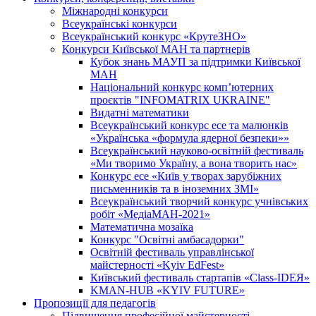
Міжнародні конкурси
Всеукраїнські конкурси
Всеукраїнський конкурс «КрутеЗНО»
Конкурси Київської МАН та партнерів
Кубок знань МАУП за підтримки Київської
МАН
Національний конкурс комп’ютерних
проєктів "INFOMATRIX UKRAINE"
Видатні математики
Всеукраїнський конкурс есе та малюнків
«Українська «формула ядерної безпеки»»
Всеукраїнський науково-освітній фестиваль
«Ми творимо Україну, а вона творить нас»
Конкурс есе «Київ у творах зарубіжних
письменників та в іноземних ЗМІ»
Всеукраїнський творчий конкурс учнівських
робіт «МедіаМАН-2021»
Математична мозаїка
Конкурс "Освітні амбасадорки"
Освітній фестиваль управлінської
майстерності «Kyiv EdFest»
Київський фестиваль стартапів «Class-IDEЯ»
KMAN-HUB «KYIV FUTURE»
Пропозиції для педагогів
Підвищення професійної майстерності