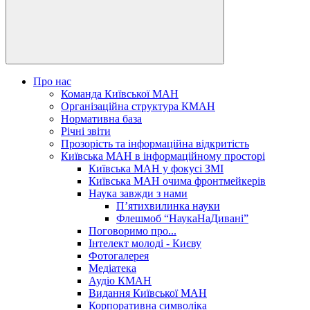
Про нас
Команда Київської МАН
Організаційна структура КМАН
Нормативна база
Річні звіти
Прозорість та інформаційна відкритість
Київська МАН в інформаційному просторі
Київська МАН у фокусі ЗМІ
Київська МАН очима фронтмейкерів
Наука завжди з нами
П’ятихвилинка науки
Флешмоб “НаукаНаДивані”
Поговоримо про...
Інтелект молоді - Києву
Фотогалерея
Медіатека
Аудіо КМАН
Видання Київської МАН
Корпоративна символіка