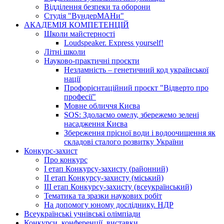
Відділення безпеки та оборони
Студія "ВундерМАНи"
АКАДЕМІЯ КОМПЕТЕНЦІЙ
Школи майстерності
Loudspeaker. Express yourself!
Літні школи
Науково-практичні проєкти
Незламність – генетичний код української
нації
Профорієнтаційний проєкт "Відверто про
професії"
Мовне обличчя Києва
SOS: Здолаємо омелу, збережемо зелені
насадження Києва
Збереження прісної води і водоочищення як
складові сталого розвитку України
Конкурс-захист
Про конкурс
І етап Конкурсу-захисту (районний)
ІІ етап Конкурсу-захисту (міський)
ІІІ етап Конкурсу-захисту (всеукраїнський)
Тематика та зразки наукових робіт
На допомогу юному досліднику. НДР
Всеукраїнські учнівські олімпіади
Конкурси, конференції, виставки