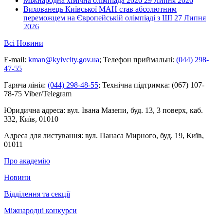
Міжнародна хімічна олімпіада 2026
29 Липня 2026
Вихованець Київської МАН став абсолютним
переможцем на Європейській олімпіаді з ШІ
27 Липня
2026
Всі Новини
E-mail:
kman@kyivcity.gov.ua
;
Телефон приймальні:
(044) 298-
47-55
Гаряча лінія:
(044) 298-48-55
;
Технічна підтримка:
(067) 107-
78-75 Viber/Telegram
Юридична адреса:
вул. Івана Мазепи, буд. 13, 3 поверх, каб.
332, Київ, 01010
Адреса для листування:
вул. Панаса Мирного, буд. 19, Київ,
01011
Про академію
Новини
Відділення та секції
Міжнародні конкурси