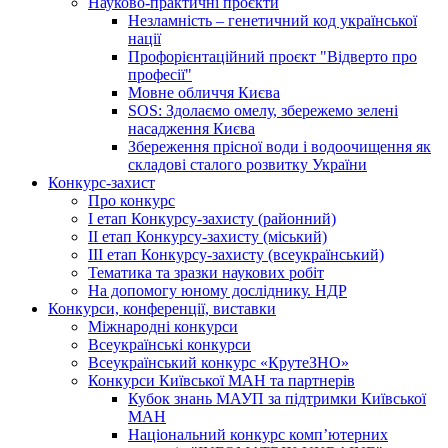
Науково-практичні проєкти
Незламність – генетичний код української
нації
Профорієнтаційний проєкт "Відверто про
професії"
Мовне обличчя Києва
SOS: Здолаємо омелу, збережемо зелені
насадження Києва
Збереження прісної води і водоочищення як
складові сталого розвитку України
Конкурс-захист
Про конкурс
І етап Конкурсу-захисту (районний)
ІІ етап Конкурсу-захисту (міський)
ІІІ етап Конкурсу-захисту (всеукраїнський)
Тематика та зразки наукових робіт
На допомогу юному досліднику. НДР
Конкурси, конференції, виставки
Міжнародні конкурси
Всеукраїнські конкурси
Всеукраїнський конкурс «КрутеЗНО»
Конкурси Київської МАН та партнерів
Кубок знань МАУП за підтримки Київської
МАН
Національний конкурс комп’ютерних