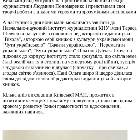
Вихованці відгукнулися на пропозицію керівника секції
журналістики Людмили Пономаренко і представили свої
творчі роботи з цікавими героями та зрозумілими висновками.
А наступного дня вони мали можливість завітати до
Навчально-науковий інститут журналістики КНУ імені Тараса
Шевченка на зустріч з головною редакторкою видавництва
"Віхола", авторкою серії книжок з культури української мови
"Чути українською", "Бачити українською", "Перемагати
українською", "Бути українською" Ольгою Дубчак. І хоча на
підходах до корпусу інституту стало зрозуміло, що світла нема
(такі реалії життя в столиці на четвертому році війни), зустріч
з чудовою фахівчинею відбулася (спочатку – при свічках, а
згодом світло з’явилося). Пані Ольга щиро й щедро ділилася
своїм досвідом головної редакторки видавництва й авторки
книжок.
Кілька днів вихованців Київської МАН, прожитих в
позитивних емоціях і цікавому спілкуванні, стали ще одним
кроком у розвитку їхньої грамотності та вдосконаленні
важливих навичок.