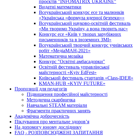
проєктів "INFOMATRIX UKRAINE"
Видатні математики
Всеукраїнський конкурс есе та малюнків
«Українська «формула ядерної безпеки»»
Всеукраїнський науково-освітній фестиваль
«Ми творимо Україну, а вона творить нас»
Конкурс есе «Київ у творах зарубіжних
письменників та в іноземних ЗМІ»
Всеукраїнський творчий конкурс учнівських
робіт «МедіаМАН-2021»
Математична мозаїка
Конкурс "Освітні амбасадорки"
Освітній фестиваль управлінської
майстерності «Kyiv EdFest»
Київський фестиваль стартапів «Class-IDEЯ»
KMAN-HUB «KYIV FUTURE»
Пропозиції для педагогів
Підвищення професійної майстерності
Методична скарбничка
Навчальні STEAM матеріали
Фрагменти практичних занять
Академічна доброчесність
Піклування про ментальне здоровʼя
На допомогу юному досліднику
FAQ - РОЗПОВСЮДЖЕНІ ЗАПИТАННЯ