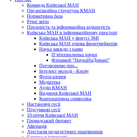
Команда Київської МАН
Організаційна структура КМАН
Нормативна база
Річні звіти
Прозорість та інформаційна відкритість
Київська МАН в інформаційному просторі
Київська МАН у фокусі ЗМІ
Київська МАН очима фронтмейкерів
Наука завжди з нами
П’ятихвилинка науки
Флешмоб “НаукаНаДивані”
Поговоримо про...
Інтелект молоді - Києву
Фотогалерея
Медіатека
Аудіо КМАН
Видання Київської МАН
Корпоративна символіка
Настановчі сесії
Підсумкові сесії
10-річчя Київської МАН
Громадський бюджет
Афіліація
Атестація педагогічних працівників