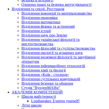
Безпека в інтернеті
Охорона праці та безпека життєдіяльності
Відділення та секції. Реєстрація
Відділення інженерії та матеріалознавства
Відділення економіки
Відділення математики
Відділення фізики та астрономії
Відділення історії
Відділення наук про Землю
Відділення української філології та
мистецтвознавства
Відділення філософії та суспільствознавства
Відділення екології та аграрних наук
Відділення іноземної філології та зарубіжної
літератури
Відділення інформаційних технологій
Відділення хімії та біології
Відділення «Київ - столиця»
Відділення суспільних комунікацій
Відділення безпеки та оборони
Студія "ВундерМАНи"
АКАДЕМІЯ КОМПЕТЕНЦІЙ
Школи майстерності
Loudspeaker. Express yourself!
Літні школи