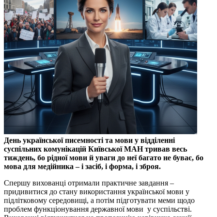
День української писемності та мови у відділенні
суспільних комунікацій Київської МАН тривав весь
тиждень, бо рідної мови й уваги до неї багато не буває, бо
мова для медійника – і засіб, і форма, і зброя.
Спершу вихованці отримали практичне завдання –
придивитися до стану використання української мови у
підлітковому середовищі, а потім підготувати меми щодо
проблем функціонування державної мови у суспільстві.