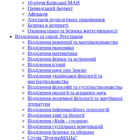
10-річчя Київської МАН
Громадський бюджет
Афіліація
Атестація педагогічних працівників
Безпека в інтернеті
Охорона праці та безпека життєдіяльності
Відділення та секції. Реєстрація
Відділення інженерії та матеріалознавства
Відділення економіки
Відділення математики
Відділення фізики та астрономії
Відділення історії
Відділення наук про Землю
Відділення української філології та
мистецтвознавства
Відділення філософії та суспільствознавства
Відділення екології та аграрних наук
Відділення іноземної філології та зарубіжної
літератури
Відділення інформаційних технологій
Відділення хімії та біології
Відділення «Київ - столиця»
Відділення суспільних комунікацій
Відділення безпеки та оборони
Студія "ВундерМАНи"