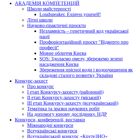
АКАДЕМІЯ КОМПЕТЕНЦІЙ
Школи майстерності
Loudspeaker. Express yourself!
Літні школи
Науково-практичні проєкти
Незламність – генетичний код української
нації
Профорієнтаційний проєкт "Відверто про
професії"
Мовне обличчя Києва
SOS: Здолаємо омелу, збережемо зелені
насадження Києва
Збереження прісної води і водоочищення як
складові сталого розвитку України
Конкурс-захист
Про конкурс
І етап Конкурсу-захисту (районний)
ІІ етап Конкурсу-захисту (міський)
ІІІ етап Конкурсу-захисту (всеукраїнський)
Тематика та зразки наукових робіт
На допомогу юному досліднику. НДР
Конкурси, конференції, виставки
Міжнародні конкурси
Всеукраїнські конкурси
Всеукраїнський конкурс «КрутеЗНО»