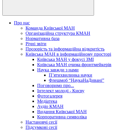
Про нас
Команда Київської МАН
Організаційна структура КМАН
Нормативна база
Річні звіти
Прозорість та інформаційна відкритість
Київська МАН в інформаційному просторі
Київська МАН у фокусі ЗМІ
Київська МАН очима фронтмейкерів
Наука завжди з нами
П’ятихвилинка науки
Флешмоб “НаукаНаДивані”
Поговоримо про...
Інтелект молоді - Києву
Фотогалерея
Медіатека
Аудіо КМАН
Видання Київської МАН
Корпоративна символіка
Настановчі сесії
Підсумкові сесії