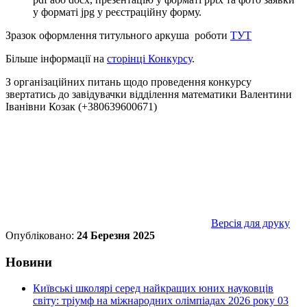
у форматі jpg у реєстраційну форму.
Зразок оформлення титульного аркуша роботи
ТУТ
Більше інформації на
сторінці Конкурсу
.
З організаційних питань щодо проведення конкурсу
звертатись до завідувачки відділення математики Валентини
Іванівни Козак (+380639600671)
Версія для друку
Опубліковано:
24 Березня 2025
Новини
Київські школярі серед найкращих юних науковців
світу: тріумф на міжнародних олімпіадах 2026 року
03