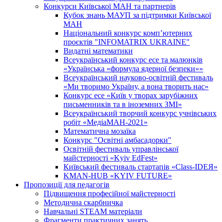
Конкурси Київської МАН та партнерів
Кубок знань МАУП за підтримки Київської
МАН
Національний конкурс комп’ютерних
проєктів "INFOMATRIX UKRAINE"
Видатні математики
Всеукраїнський конкурс есе та малюнків
«Українська «формула ядерної безпеки»»
Всеукраїнський науково-освітній фестиваль
«Ми творимо Україну, а вона творить нас»
Конкурс есе «Київ у творах зарубіжних
письменників та в іноземних ЗМІ»
Всеукраїнський творчий конкурс учнівських
робіт «МедіаМАН-2021»
Математична мозаїка
Конкурс "Освітні амбасадорки"
Освітній фестиваль управлінської
майстерності «Kyiv EdFest»
Київський фестиваль стартапів «Class-IDEЯ»
KMAN-HUB «KYIV FUTURE»
Пропозиції для педагогів
Підвищення професійної майстерності
Методична скарбничка
Навчальні STEAM матеріали
Фрагменти практичних занять