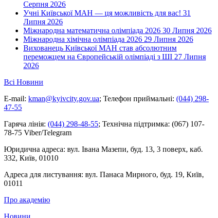
Серпня 2026
Учні Київської МАН — ця можливість для вас!
31
Липня 2026
Міжнародна математична олімпіада 2026
30 Липня 2026
Міжнародна хімічна олімпіада 2026
29 Липня 2026
Вихованець Київської МАН став абсолютним
переможцем на Європейській олімпіаді з ШІ
27 Липня
2026
Всі Новини
E-mail:
kman@kyivcity.gov.ua
;
Телефон приймальні:
(044) 298-
47-55
Гаряча лінія:
(044) 298-48-55
;
Технічна підтримка:
(067) 107-
78-75 Viber/Telegram
Юридична адреса:
вул. Івана Мазепи, буд. 13, 3 поверх, каб.
332, Київ, 01010
Адреса для листування:
вул. Панаса Мирного, буд. 19, Київ,
01011
Про академію
Новини