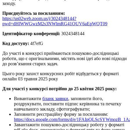
заходу.
Приєднуйтесь за посиланням:
https://us02web.zoom.us/j/3024348144?
pwd=dHlWWGwzM2s3NWlmRG41OUV6aEpWQT09
Ідентифікатор конференції:
3024348144
Код доступу:
4f7efG
До участі в конкурсі приймаються пошуково-дослідницькі
роботи, що є оригінальними, містять нові ідеї або нові підходи
до розв’язання старих задач.
Цього року захист конкурсних робіт відбудеться у форматі
онлайн 03 травня 2025 року
Для участі у конкурсі потрібно до 25 квітня 2025 року:
Вивантажити
бланк заявки
, заповнити його,
роздрукувати, поставити підпис керівника та печатку
навчального закладу, сфотографувати;
Заповнити реєстраційну форму за посиланням:
https://docs.google.com/forms/d/e/1FAIpQLScSYWmozB
Завантажити пошуково-дослідницьку роботу у форматі
pdf або docx, презентацію у форматі pptx та фото заявки