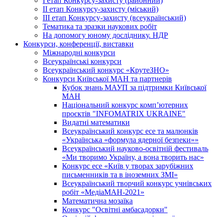
І етап Конкурсу-захисту (районний)
ІІ етап Конкурсу-захисту (міський)
ІІІ етап Конкурсу-захисту (всеукраїнський)
Тематика та зразки наукових робіт
На допомогу юному досліднику. НДР
Конкурси, конференції, виставки
Міжнародні конкурси
Всеукраїнські конкурси
Всеукраїнський конкурс «КрутеЗНО»
Конкурси Київської МАН та партнерів
Кубок знань МАУП за підтримки Київської
МАН
Національний конкурс комп’ютерних
проєктів "INFOMATRIX UKRAINE"
Видатні математики
Всеукраїнський конкурс есе та малюнків
«Українська «формула ядерної безпеки»»
Всеукраїнський науково-освітній фестиваль
«Ми творимо Україну, а вона творить нас»
Конкурс есе «Київ у творах зарубіжних
письменників та в іноземних ЗМІ»
Всеукраїнський творчий конкурс учнівських
робіт «МедіаМАН-2021»
Математична мозаїка
Конкурс "Освітні амбасадорки"