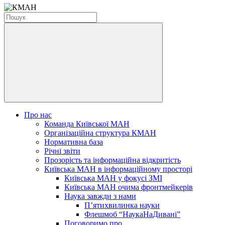
Про нас
Команда Київської МАН
Організаційна структура КМАН
Нормативна база
Річні звіти
Прозорість та інформаційна відкритість
Київська МАН в інформаційному просторі
Київська МАН у фокусі ЗМІ
Київська МАН очима фронтмейкерів
Наука завжди з нами
П’ятихвилинка науки
Флешмоб “НаукаНаДивані”
Поговоримо про...