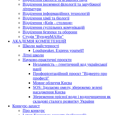
Відділення іноземної філології та зарубіжної
літератури
Відділення інформаційних технологій
Відділення хімії та біології
Відділення «Київ - столиця»
Відділення суспільних комунікацій
Відділення безпеки та оборони
Студія "ВундерМАНи"
АКАДЕМІЯ КОМПЕТЕНЦІЙ
Школи майстерності
Loudspeaker. Express yourself!
Літні школи
Науково-практичні проєкти
Незламність – генетичний код української
нації
Профорієнтаційний проєкт "Відверто про
професії"
Мовне обличчя Києва
SOS: Здолаємо омелу, збережемо зелені
насадження Києва
Збереження прісної води і водоочищення як
складові сталого розвитку України
Конкурс-захист
Про конкурс