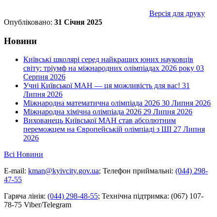
Версія для друку
Опубліковано:
31 Січня 2025
Новини
Київські школярі серед найкращих юних науковців
світу: тріумф на міжнародних олімпіадах 2026 року
03
Серпня 2026
Учні Київської МАН — ця можливість для вас!
31
Липня 2026
Міжнародна математична олімпіада 2026
30 Липня 2026
Міжнародна хімічна олімпіада 2026
29 Липня 2026
Вихованець Київської МАН став абсолютним
переможцем на Європейській олімпіаді з ШІ
27 Липня
2026
Всі Новини
E-mail:
kman@kyivcity.gov.ua
;
Телефон приймальні:
(044) 298-
47-55
Гаряча лінія:
(044) 298-48-55
;
Технічна підтримка:
(067) 107-
78-75 Viber/Telegram