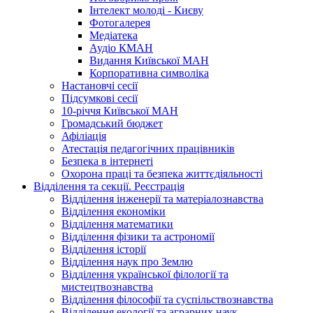
Інтелект молоді - Києву
Фотогалерея
Медіатека
Аудіо КМАН
Видання Київської МАН
Корпоративна символіка
Настановчі сесії
Підсумкові сесії
10-річчя Київської МАН
Громадський бюджет
Афіліація
Атестація педагогічних працівників
Безпека в інтернеті
Охорона праці та безпека життєдіяльності
Відділення та секції. Реєстрація
Відділення інженерії та матеріалознавства
Відділення економіки
Відділення математики
Відділення фізики та астрономії
Відділення історії
Відділення наук про Землю
Відділення української філології та
мистецтвознавства
Відділення філософії та суспільствознавства
Відділення екології та аграрних наук