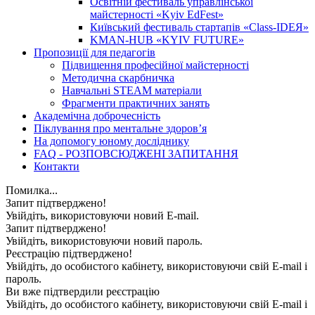
Освітній фестиваль управлінської
майстерності «Kyiv EdFest»
Київський фестиваль стартапів «Class-IDEЯ»
KMAN-HUB «KYIV FUTURE»
Пропозиції для педагогів
Підвищення професійної майстерності
Методична скарбничка
Навчальні STEAM матеріали
Фрагменти практичних занять
Академічна доброчесність
Піклування про ментальне здоровʼя
На допомогу юному досліднику
FAQ - РОЗПОВСЮДЖЕНІ ЗАПИТАННЯ
Контакти
Помилка...
Запит підтверджено!
Увійдіть, використовуючи новий E-mail.
Запит підтверджено!
Увійдіть, використовуючи новий пароль.
Реєстрацію підтверджено!
Увійдіть, до особистого кабінету, використовуючи свій E-mail і
пароль.
Ви вже підтвердили реєстрацію
Увійдіть, до особистого кабінету, використовуючи свій E-mail і