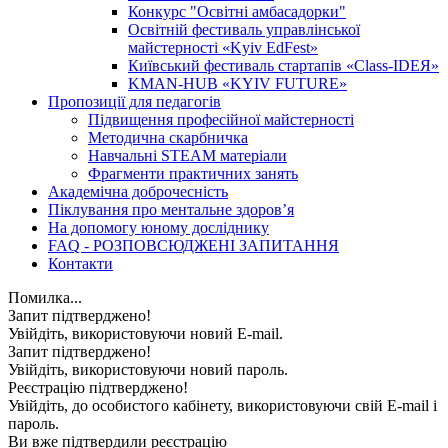
Конкурс "Освітні амбасадорки"
Освітній фестиваль управлінської
майстерності «Kyiv EdFest»
Київський фестиваль стартапів «Class-IDEЯ»
KMAN-HUB «KYIV FUTURE»
Пропозиції для педагогів
Підвищення професійної майстерності
Методична скарбничка
Навчальні STEAM матеріали
Фрагменти практичних занять
Академічна доброчесність
Піклування про ментальне здоровʼя
На допомогу юному досліднику
FAQ - РОЗПОВСЮДЖЕНІ ЗАПИТАННЯ
Контакти
Помилка...
Запит підтверджено!
Увійдіть, використовуючи новий E-mail.
Запит підтверджено!
Увійдіть, використовуючи новий пароль.
Реєстрацію підтверджено!
Увійдіть, до особистого кабінету, використовуючи свій E-mail і
пароль.
Ви вже підтвердили реєстрацію