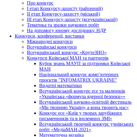
Про конкурс
І етап Конкурсу-захисту (районний)
ІІ етап Конкурсу-захисту (міський)
ІІІ етап Конкурсу-захисту (всеукраїнський)
Тематика та зразки наукових робіт
На допомогу юному досліднику. НДР
Конкурси, конференції, виставки
Міжнародні конкурси
Всеукраїнські конкурси
Всеукраїнський конкурс «КрутеЗНО»
Конкурси Київської МАН та партнерів
Кубок знань МАУП за підтримки Київської
МАН
Національний конкурс комп’ютерних
проєктів "INFOMATRIX UKRAINE"
Видатні математики
Всеукраїнський конкурс есе та малюнків
«Українська «формула ядерної безпеки»»
Всеукраїнський науково-освітній фестиваль
«Ми творимо Україну, а вона творить нас»
Конкурс есе «Київ у творах зарубіжних
письменників та в іноземних ЗМІ»
Всеукраїнський творчий конкурс учнівських
робіт «МедіаМАН-2021»
Математична мозаїка