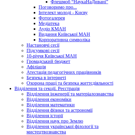
Флешмоб “НаукаНаДивані”
Поговоримо про...
Інтелект молоді - Києву
Фотогалерея
Медіатека
Аудіо КМАН
Видання Київської МАН
Корпоративна символіка
Настановчі сесії
Підсумкові сесії
10-річчя Київської МАН
Громадський бюджет
Афіліація
Атестація педагогічних працівників
Безпека в інтернеті
Охорона праці та безпека життєдіяльності
Відділення та секції. Реєстрація
Відділення інженерії та матеріалознавства
Відділення економіки
Відділення математики
Відділення фізики та астрономії
Відділення історії
Відділення наук про Землю
Відділення української філології та
мистецтвознавства