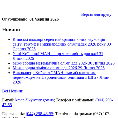
Версія для друку
Опубліковано:
01 Червня 2026
Новини
Київські школярі серед найкращих юних науковців
світу: тріумф на міжнародних олімпіадах 2026 року
03
Серпня 2026
Учні Київської МАН — ця можливість для вас!
31
Липня 2026
Міжнародна математична олімпіада 2026
30 Липня 2026
Міжнародна хімічна олімпіада 2026
29 Липня 2026
Вихованець Київської МАН став абсолютним
переможцем на Європейській олімпіаді з ШІ
27 Липня
2026
Всі Новини
E-mail:
kman@kyivcity.gov.ua
;
Телефон приймальні:
(044) 298-
47-55
Гаряча лінія:
(044) 298-48-55
;
Технічна підтримка:
(067) 107-