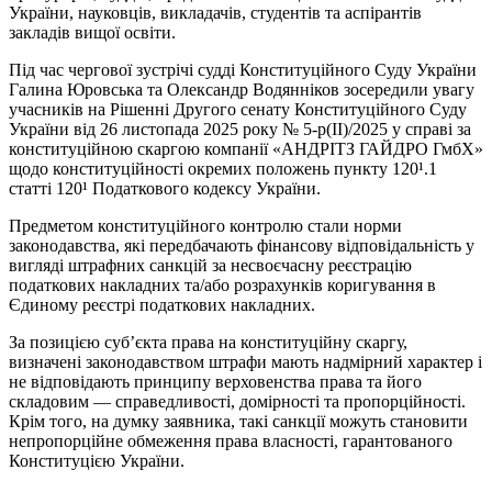
України, науковців, викладачів, студентів та аспірантів
закладів вищої освіти.
Під час чергової зустрічі судді Конституційного Суду України
Галина Юровська та Олександр Водянніков зосередили увагу
учасників на Рішенні Другого сенату Конституційного Суду
України від 26 листопада 2025 року № 5-р(II)/2025 у справі за
конституційною скаргою компанії «АНДРІТЗ ГАЙДРО ГмбХ»
щодо конституційності окремих положень пункту 120¹.1
статті 120¹ Податкового кодексу України.
Предметом конституційного контролю стали норми
законодавства, які передбачають фінансову відповідальність у
вигляді штрафних санкцій за несвоєчасну реєстрацію
податкових накладних та/або розрахунків коригування в
Єдиному реєстрі податкових накладних.
За позицією суб’єкта права на конституційну скаргу,
визначені законодавством штрафи мають надмірний характер і
не відповідають принципу верховенства права та його
складовим — справедливості, домірності та пропорційності.
Крім того, на думку заявника, такі санкції можуть становити
непропорційне обмеження права власності, гарантованого
Конституцією України.