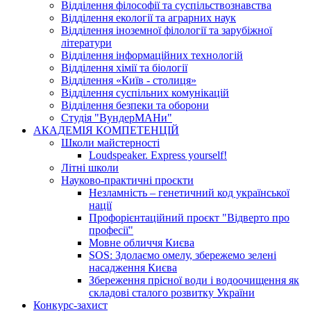
Відділення філософії та суспільствознавства
Відділення екології та аграрних наук
Відділення іноземної філології та зарубіжної
літератури
Відділення інформаційних технологій
Відділення хімії та біології
Відділення «Київ - столиця»
Відділення суспільних комунікацій
Відділення безпеки та оборони
Студія "ВундерМАНи"
АКАДЕМІЯ КОМПЕТЕНЦІЙ
Школи майстерності
Loudspeaker. Express yourself!
Літні школи
Науково-практичні проєкти
Незламність – генетичний код української
нації
Профорієнтаційний проєкт "Відверто про
професії"
Мовне обличчя Києва
SOS: Здолаємо омелу, збережемо зелені
насадження Києва
Збереження прісної води і водоочищення як
складові сталого розвитку України
Конкурс-захист