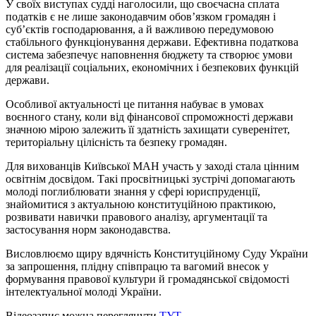
У своїх виступах судді наголосили, що своєчасна сплата
податків є не лише законодавчим обов’язком громадян і
суб’єктів господарювання, а й важливою передумовою
стабільного функціонування держави. Ефективна податкова
система забезпечує наповнення бюджету та створює умови
для реалізації соціальних, економічних і безпекових функцій
держави.
Особливої актуальності це питання набуває в умовах
воєнного стану, коли від фінансової спроможності держави
значною мірою залежить її здатність захищати суверенітет,
територіальну цілісність та безпеку громадян.
Для вихованців Київської МАН участь у заході стала цінним
освітнім досвідом. Такі просвітницькі зустрічі допомагають
молоді поглиблювати знання у сфері юриспруденції,
знайомитися з актуальною конституційною практикою,
розвивати навички правового аналізу, аргументації та
застосування норм законодавства.
Висловлюємо щиру вдячність Конституційному Суду України
за запрошення, плідну співпрацю та вагомий внесок у
формування правової культури й громадянської свідомості
інтелектуальної молоді України.
Відеозапис можна переглянути
ТУТ