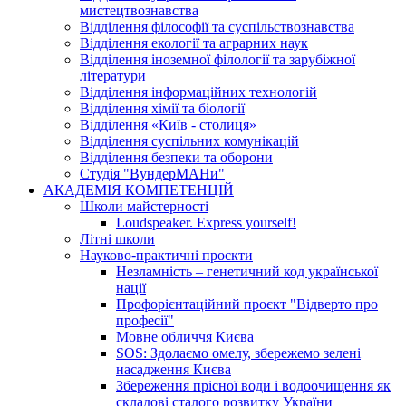
мистецтвознавства
Відділення філософії та суспільствознавства
Відділення екології та аграрних наук
Відділення іноземної філології та зарубіжної
літератури
Відділення інформаційних технологій
Відділення хімії та біології
Відділення «Київ - столиця»
Відділення суспільних комунікацій
Відділення безпеки та оборони
Студія "ВундерМАНи"
АКАДЕМІЯ КОМПЕТЕНЦІЙ
Школи майстерності
Loudspeaker. Express yourself!
Літні школи
Науково-практичні проєкти
Незламність – генетичний код української
нації
Профорієнтаційний проєкт "Відверто про
професії"
Мовне обличчя Києва
SOS: Здолаємо омелу, збережемо зелені
насадження Києва
Збереження прісної води і водоочищення як
складові сталого розвитку України