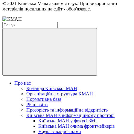
© 2021 Київська Мала академія наук. При використанні
матеріалів посилання на сайт - обов'язкове.
Про нас
Команда Київської МАН
Організаційна структура КМАН
Нормативна база
Річні звіти
Прозорість та інформаційна відкритість
Київська МАН в інформаційному просторі
Київська МАН у фокусі ЗМІ
Київська МАН очима фронтмейкерів
Наука завжди з нами