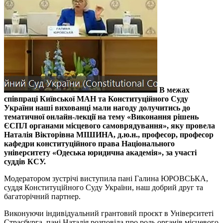
В межах
співпраці Київської МАН та Конституційного Суду
України наші вихованці мали нагоду долучитись до
тематичної онлайн-лекції на тему «Виконання рішень
ЄСПЛ органами місцевого самоврядування», яку провела
Наталія Вікторівна МІШИНА, д.ю.н., професор, професор
кафедри конституційного права Національного
університету «Одеська юридична академія», за участі
суддів КСУ.
Модератором зустрічі виступила пані Галина ЮРОВСЬКА,
суддя Конституційного Суду України, наш добрий друг та
багаторічний партнер.
Виконуючи індивідуальний грантовий проєкт в Університеті
Страсбурга, пані Наталія розповіла про роль органів місцевого