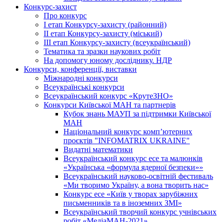
Конкурс-захист
Про конкурс
І етап Конкурсу-захисту (районний)
ІІ етап Конкурсу-захисту (міський)
ІІІ етап Конкурсу-захисту (всеукраїнський)
Тематика та зразки наукових робіт
На допомогу юному досліднику. НДР
Конкурси, конференції, виставки
Міжнародні конкурси
Всеукраїнські конкурси
Всеукраїнський конкурс «КрутеЗНО»
Конкурси Київської МАН та партнерів
Кубок знань МАУП за підтримки Київської
МАН
Національний конкурс комп’ютерних
проєктів "INFOMATRIX UKRAINE"
Видатні математики
Всеукраїнський конкурс есе та малюнків
«Українська «формула ядерної безпеки»»
Всеукраїнський науково-освітній фестиваль
«Ми творимо Україну, а вона творить нас»
Конкурс есе «Київ у творах зарубіжних
письменників та в іноземних ЗМІ»
Всеукраїнський творчий конкурс учнівських
робіт «МедіаМАН-2021»