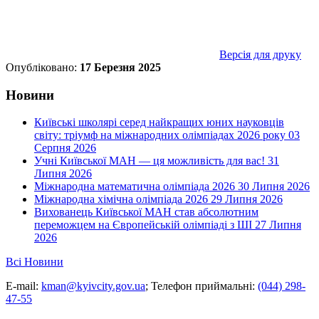
Версія для друку
Опубліковано:
17 Березня 2025
Новини
Київські школярі серед найкращих юних науковців
світу: тріумф на міжнародних олімпіадах 2026 року
03
Серпня 2026
Учні Київської МАН — ця можливість для вас!
31
Липня 2026
Міжнародна математична олімпіада 2026
30 Липня 2026
Міжнародна хімічна олімпіада 2026
29 Липня 2026
Вихованець Київської МАН став абсолютним
переможцем на Європейській олімпіаді з ШІ
27 Липня
2026
Всі Новини
E-mail:
kman@kyivcity.gov.ua
;
Телефон приймальні:
(044) 298-
47-55