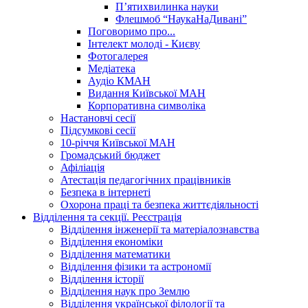
П’ятихвилинка науки
Флешмоб “НаукаНаДивані”
Поговоримо про...
Інтелект молоді - Києву
Фотогалерея
Медіатека
Аудіо КМАН
Видання Київської МАН
Корпоративна символіка
Настановчі сесії
Підсумкові сесії
10-річчя Київської МАН
Громадський бюджет
Афіліація
Атестація педагогічних працівників
Безпека в інтернеті
Охорона праці та безпека життєдіяльності
Відділення та секції. Реєстрація
Відділення інженерії та матеріалознавства
Відділення економіки
Відділення математики
Відділення фізики та астрономії
Відділення історії
Відділення наук про Землю
Відділення української філології та