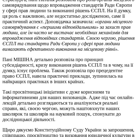
самоврядування щодо впровадження стандартів Ради Європи
у сфері прав людини та виконанні рішень ЄСПЛ. На її думку,
ця роль є важливою, але недостатньо дослідженою, саме її
практичний аспект. Доповідачка зазначила:
«органи місцевого
самоврядування є «першими відповідальними» за захист прав
людини, але їм часто не вистачає необхідних механізмів для
впровадження відповідних стандартів. Своєю чергою, рішення
ЄСПЛ та стандарти Ради Європи у сфері прав людини
вимагають ефективного виконання на місцевому рівні»
.
Пані МІШІНА детально розповіла про принцип
субсидіарності, кризу виконання рішень ЄСПЛ та в чому, на її
думку, існує проблема. Також розповіла про прецедентне
право ЄСПЛ, навела практичні приклади, зупинилась на
найкращих практиках в інших країнах.
Такі просвітницькі ініціативи є дуже корисними та
інформативними для наших вихованців. Адже під час онлайн-
лекцій детально розглядаються та аналізуються реальні
справи, які, своєю чергою, можуть наштовхнути наших
школярок та школярів на науковий пошук, спонукати до
дослідницької діяльності.
Щиро дякуємо Конституційному Суду України за запрошення,
співпрацю, просвітництво та виховання юридичної культури в