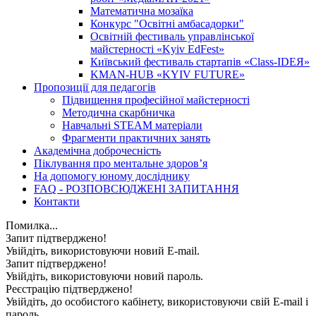
Математична мозаїка
Конкурс "Освітні амбасадорки"
Освітній фестиваль управлінської
майстерності «Kyiv EdFest»
Київський фестиваль стартапів «Class-IDEЯ»
KMAN-HUB «KYIV FUTURE»
Пропозиції для педагогів
Підвищення професійної майстерності
Методична скарбничка
Навчальні STEAM матеріали
Фрагменти практичних занять
Академічна доброчесність
Піклування про ментальне здоровʼя
На допомогу юному досліднику
FAQ - РОЗПОВСЮДЖЕНІ ЗАПИТАННЯ
Контакти
Помилка...
Запит підтверджено!
Увійдіть, використовуючи новий E-mail.
Запит підтверджено!
Увійдіть, використовуючи новий пароль.
Реєстрацію підтверджено!
Увійдіть, до особистого кабінету, використовуючи свій E-mail і
пароль.