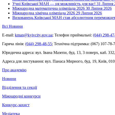
Учні Київської МАН — ця можливість для вас!
31 Липня 
Міжнародна математична олімпіада 2026
30 Липня 2026
Міжнародна хімічна олімпіада 2026
29 Липня 2026
Вихованець Київської МАН став абсолютним переможцем 
Всі Новини
E-mail:
kman@kyivcity.gov.ua
;
Телефон приймальні:
(044) 298-47
Гаряча лінія:
(044) 298-48-55
;
Технічна підтримка:
(067) 107-78-7
Юридична адреса:
вул. Івана Мазепи, буд. 13, 3 поверх, каб. 332
Адреса для листування:
вул. Панаса Мирного, буд. 19, Київ, 010
Про академію
Новини
Відділення та секції
Міжнародні конкурси
Конкурс-захист
Медіатека