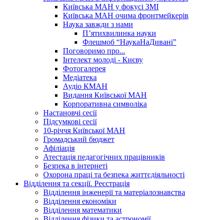
Київська МАН у фокусі ЗМІ
Київська МАН очима фронтмейкерів
Наука завжди з нами
П’ятихвилинка науки
Флешмоб “НаукаНаДивані”
Поговоримо про...
Інтелект молоді - Києву
Фотогалерея
Медіатека
Аудіо КМАН
Видання Київської МАН
Корпоративна символіка
Настановчі сесії
Підсумкові сесії
10-річчя Київської МАН
Громадський бюджет
Афіліація
Атестація педагогічних працівників
Безпека в інтернеті
Охорона праці та безпека життєдіяльності
Відділення та секції. Реєстрація
Відділення інженерії та матеріалознавства
Відділення економіки
Відділення математики
Відділення фізики та астрономії