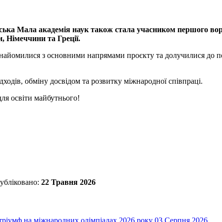
ська Мала академія наук також стала учасником першого в
и, Німеччини та Греції.
ознайомилися з основними напрямами проєкту та долучилися до п
ходів, обміну досвідом та розвитку міжнародної співпраці.
для освіти майбутнього!
убліковано:
22 Травня 2026
 тріумф на міжнародних олімпіадах 2026 року
03 Серпня 2026