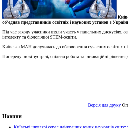
Київ
об’єднав представників освітніх і наукових установ з Україн
Під час заходу учасники взяли участь у панельних дискусіях, 
інтелекту та біологічної STEM-освіти.
Київська МАН долучилась до обговорення сучасних освітніх під
Попереду нові зустрічі, спільна робота та інноваційні рішення 
Версія для друку
Оп
Новини
Київські школярі серед найкращих юних науковців світу: