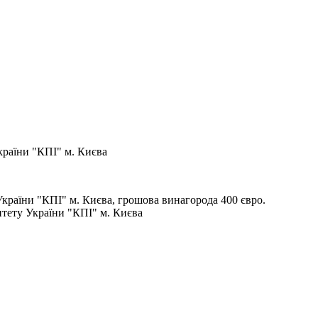
країни "КПІ" м. Києвa
України "КПІ" м. Києва, грошова винагорода 400 євро.
итету України "КПІ" м. Києвa