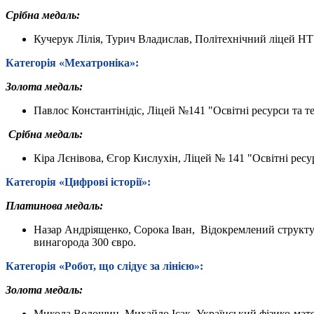
Срібна медаль:
Кучерук Лілія, Турич Владислав, Політехнічний ліцей Н
Категорія «
Мехатроніка
»:
Золота медаль:
Павлос Константінідіс, Ліцей №141 "Освітні ресурси та 
Срібна медаль:
Кіра Лєнівова, Єгор Кислухін, Ліцей № 141 "Освітні ресу
Категорія «
Цифрові історії
»:
Платинова медаль:
Назар Андріященко, Сорока Іван, Відокремлений структу
винагорода 300 євро.
Категорія «Робот, що слідує за лінією»
:
Золота медаль:
Микола Волошин, Михайло Ісак, Український фізико-мате