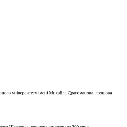
авного університету імені Михайла Драгоманова, грошова
раса Шевченка, грошова винагорода 300 євро.