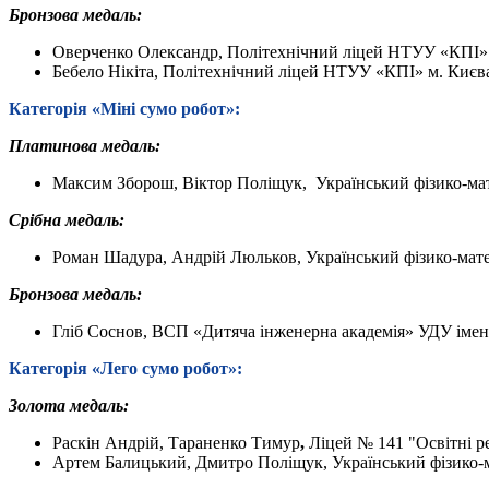
Бронзова медаль:
Оверченко Олександр, Політехнічний ліцей НТУУ «КПІ» 
Бебело Нікіта, Політехнічний ліцей НТУУ «КПІ» м. Києв
Категорія «Міні сумо робот»:
Платинова медаль:
Максим Зборош, Віктор Поліщук, Український фізико-мат
Срібна
медаль:
Роман Шадура, Андрій Люльков, Український фізико-мате
Бронзова медаль:
Гліб Соснов, ВСП «Дитяча інженерна академія» УДУ імен
Категорія «
Лего
сумо робот»:
Золота медаль:
Раскін Андрій, Тараненко Тимур
,
Ліцей № 141 "Освітні р
Артем Балицький, Дмитро Поліщук, Український фізико-м