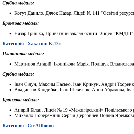
Срібна медаль:
Когут Данило, Дячок Назар, Ліцей № 141 "Освітні ресурси
Бронзова медаль:
Назар Гришко, Приватний заклад освіти "Ліцей "КМДШ"
Категорія «
Хакатон
:
К-12
»
Платинова медаль:
Мартинов Андрій, Іконнікова Марія, Поліщук Владислава,
Срібна
медаль:
Іван Сідун, Максим Пасько, Іван Крикун, Андрій Тхоренк
Владислав Кандибко, Іван Шевелюк, Анна Абрамова, Іван 
Бронзова медаль:
Андрій Білан, Ліцей № 19 «Межигірський» Подільського 
Михайло Побережник Сергій Дерябичев Поліна Яремков
Категорія «
CreAIthon
»: