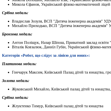
Микола Єфанов, Український фізико-математичний ліцей 
Срібна медаль:
Владислав Зозуля, ВСП "Дитяча інженерна академія" УДУ
Михайло Приходько, ВСП "Дитяча інженерна академія" У
Бронзова медаль:
Антон Поліщук, Назар Шіпош, Приватний заклад освіт
Віталік Ковзалюк, Даниїл Губін, Український фізико-мат
Категорія
«Робот, що слідує за лінією
для юних»:
Платинова медаль:
Гончарук Максим, Київський Палац дітей та юнацтва, гр
Золота медаль:
Жуковський Михайло, Київський палац дітей та юнацтва,
Срібна медаль:
Жлуктенко Тимур, Київський палац дітей та юнацтва