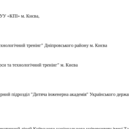
ТУУ «КПІ» м. Києва,
технологічний тренінг" Дніпровського району м. Києва
рси та технологічний тренінг" м. Києва
рний підрозділ "Дитяча інженерна академія" Українського держ
матичний ліцей Київського національного університету імені Та