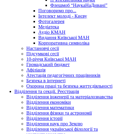
Флешмоб “НаукаНаДивані”
Поговоримо про...
Інтелект молоді - Києву
Фотогалерея
Медіатека
Аудіо КМАН
Видання Київської МАН
Корпоративна символіка
Настановчі сесії
Підсумкові сесії
10-річчя Київської МАН
Громадський бюджет
Афіліація
Атестація педагогічних працівників
Безпека в інтернеті
Охорона праці та безпека життєдіяльності
Відділення та секції. Реєстрація
Відділення інженерії та матеріалознавства
Відділення економіки
Відділення математики
Відділення фізики та астрономії
Відділення історії
Відділення наук про Землю
Відділення української філології та