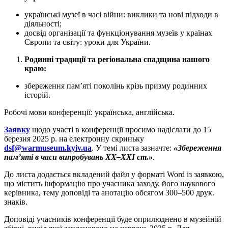
українські музеї в часі війни: виклики та нові підходи в
діяльності;
досвід організації та функціонування музеїв у країнах
Європи та світу: уроки для України.
Родинні традиції та регіональна спадщина нашого
краю:
збереження пам’яті поколінь крізь призму родинних
історій.
Робочі мови конференції: українська, англійська.
Заявку
щодо участі в конференції просимо надіслати до 15
березня 2025 р. на електронну скриньку
dsf@warmuseum.kyiv.ua
.
У темі листа зазначте:
«Збереження
пам’яті в часи випробувань
XX–XXI ст.
»
.
До листа додається вкладений файл у форматі Word із заявкою,
що містить інформацію про учасника заходу, його наукового
керівника, тему доповіді та анотацію обсягом 300–500 друк.
знаків.
Доповіді учасників конференції буде оприлюднено в музейній