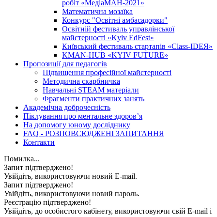
робіт «МедіаМАН-2021»
Математична мозаїка
Конкурс "Освітні амбасадорки"
Освітній фестиваль управлінської
майстерності «Kyiv EdFest»
Київський фестиваль стартапів «Class-IDEЯ»
KMAN-HUB «KYIV FUTURE»
Пропозиції для педагогів
Підвищення професійної майстерності
Методична скарбничка
Навчальні STEAM матеріали
Фрагменти практичних занять
Академічна доброчесність
Піклування про ментальне здоровʼя
На допомогу юному досліднику
FAQ - РОЗПОВСЮДЖЕНІ ЗАПИТАННЯ
Контакти
Помилка...
Запит підтверджено!
Увійдіть, використовуючи новий E-mail.
Запит підтверджено!
Увійдіть, використовуючи новий пароль.
Реєстрацію підтверджено!
Увійдіть, до особистого кабінету, використовуючи свій E-mail і