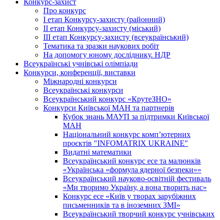
Конкурс-захист
Про конкурс
І етап Конкурсу-захисту (районний)
ІІ етап Конкурсу-захисту (міський)
ІІІ етап Конкурсу-захисту (всеукраїнський)
Тематика та зразки наукових робіт
На допомогу юному досліднику. НДР
Всеукраїнські учнівські олімпіади
Конкурси, конференції, виставки
Міжнародні конкурси
Всеукраїнські конкурси
Всеукраїнський конкурс «КрутеЗНО»
Конкурси Київської МАН та партнерів
Кубок знань МАУП за підтримки Київської
МАН
Національний конкурс комп’ютерних
проєктів "INFOMATRIX UKRAINE"
Видатні математики
Всеукраїнський конкурс есе та малюнків
«Українська «формула ядерної безпеки»»
Всеукраїнський науково-освітній фестиваль
«Ми творимо Україну, а вона творить нас»
Конкурс есе «Київ у творах зарубіжних
письменників та в іноземних ЗМІ»
Всеукраїнський творчий конкурс учнівських