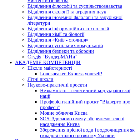
мистецтвознавства
Відділення філософії та суспільствознавства
Відділення екології та аграрних наук
Відділення іноземної філології та зарубіжної
літератури
Відділення інформаційних технологій
Відділення хімії та біології
Відділення «Київ - столиця»
Відділення суспільних комунікацій
Відділення безпеки та оборони
Студія "ВундерМАНи"
АКАДЕМІЯ КОМПЕТЕНЦІЙ
Школи майстерності
Loudspeaker. Express yourself!
Літні школи
Науково-практичні проєкти
Незламність – генетичний код української
нації
Профорієнтаційний проєкт "Відверто про
професії"
Мовне обличчя Києва
SOS: Здолаємо омелу, збережемо зелені
насадження Києва
Збереження прісної води і водоочищення як
складові сталого розвитку України