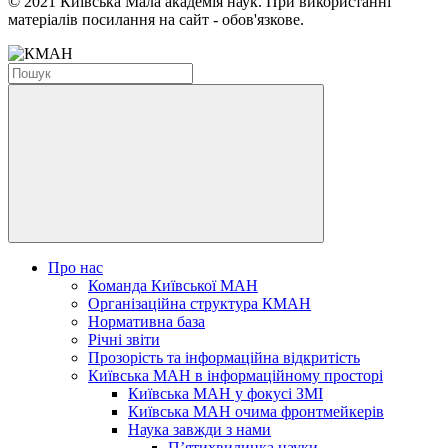
© 2021 Київська Мала академія наук. При використанні
матеріалів посилання на сайт - обов'язкове.
Про нас
Команда Київської МАН
Організаційна структура КМАН
Нормативна база
Річні звіти
Прозорість та інформаційна відкритість
Київська МАН в інформаційному просторі
Київська МАН у фокусі ЗМІ
Київська МАН очима фронтмейкерів
Наука завжди з нами
П’ятихвилинка науки