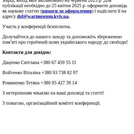
збірці, вихід якої заплановано на червень 2025 р. Для
публікації необхідно до 25 квітня 2025 р. оформити доповідь
як наукову статтю (
вимоги до оформлення
) і надіслати її на
адресу
dsf@warmuseum.kyiv.ua
.
Участь у конференції безоплатна.
Долучайтеся до нашого заходу та допоможіть збереженню
пам’яті про героїчний шлях українського народу до свободи!
Контакти для довідок:
Даценко Світлана +380 67 459 55 11
Войтенко Віталіна +380 93 738 82 97
Романенко Тетяна +380 95 427 39 14
З нетерпінням чекаємо на ваші доповіді та статті!
З повагою, організаційний комітет конференції.