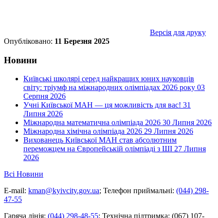
Версія для друку
Опубліковано:
11 Березня 2025
Новини
Київські школярі серед найкращих юних науковців
світу: тріумф на міжнародних олімпіадах 2026 року
03
Серпня 2026
Учні Київської МАН — ця можливість для вас!
31
Липня 2026
Міжнародна математична олімпіада 2026
30 Липня 2026
Міжнародна хімічна олімпіада 2026
29 Липня 2026
Вихованець Київської МАН став абсолютним
переможцем на Європейській олімпіаді з ШІ
27 Липня
2026
Всі Новини
E-mail:
kman@kyivcity.gov.ua
;
Телефон приймальні:
(044) 298-
47-55
Гаряча лінія:
(044) 298-48-55
;
Технічна підтримка:
(067) 107-