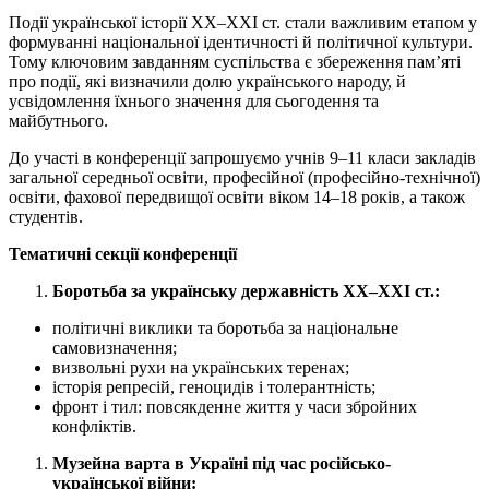
Події української історії XX–XXI ст. стали важливим етапом у
формуванні національної ідентичності й політичної культури.
Тому ключовим завданням суспільства є збереження пам’яті
про події, які визначили долю українського народу, й
усвідомлення їхнього значення для сьогодення та
майбутнього.
До участі в конференції запрошуємо учнів 9–11 класи закладів
загальної середньої освіти, професійної (професійно-технічної)
освіти, фахової передвищої освіти віком 14–18 років, а також
студентів.
Тематичні секції конференції
Боротьба за українську державність
XX–XXI ст.:
політичні виклики та боротьба за національне
самовизначення;
визвольні рухи на українських теренах;
історія репресій, геноцидів і толерантність;
фронт і тил: повсякденне життя у часи збройних
конфліктів.
Музейна варта в Україні під час російсько-
української війни: