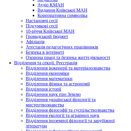
Аудіо КМАН
Видання Київської МАН
Корпоративна символіка
Настановчі сесії
Підсумкові сесії
10-річчя Київської МАН
Громадський бюджет
Афіліація
Атестація педагогічних працівників
Безпека в інтернеті
Охорона праці та безпека життєдіяльності
Відділення та секції. Реєстрація
Відділення інженерії та матеріалознавства
Відділення економіки
Відділення математики
Відділення фізики та астрономії
Відділення історії
Відділення наук про Землю
Відділення української філології та
мистецтвознавства
Відділення філософії та суспільствознавства
Відділення екології та аграрних наук
Відділення іноземної філології та зарубіжної
літератури