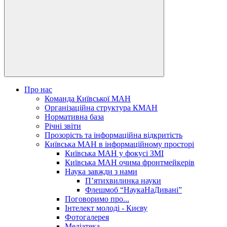
Про нас
Команда Київської МАН
Організаційна структура КМАН
Нормативна база
Річні звіти
Прозорість та інформаційна відкритість
Київська МАН в інформаційному просторі
Київська МАН у фокусі ЗМІ
Київська МАН очима фронтмейкерів
Наука завжди з нами
П’ятихвилинка науки
Флешмоб “НаукаНаДивані”
Поговоримо про...
Інтелект молоді - Києву
Фотогалерея
Медіатека