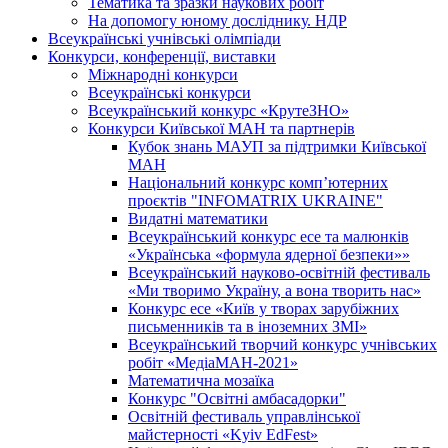
Тематика та зразки наукових робіт
На допомогу юному досліднику. НДР
Всеукраїнські учнівські олімпіади
Конкурси, конференції, виставки
Міжнародні конкурси
Всеукраїнські конкурси
Всеукраїнський конкурс «КрутеЗНО»
Конкурси Київської МАН та партнерів
Кубок знань МАУП за підтримки Київської
МАН
Національний конкурс комп’ютерних
проєктів "INFOMATRIX UKRAINE"
Видатні математики
Всеукраїнський конкурс есе та малюнків
«Українська «формула ядерної безпеки»»
Всеукраїнський науково-освітній фестиваль
«Ми творимо Україну, а вона творить нас»
Конкурс есе «Київ у творах зарубіжних
письменників та в іноземних ЗМІ»
Всеукраїнський творчий конкурс учнівських
робіт «МедіаМАН-2021»
Математична мозаїка
Конкурс "Освітні амбасадорки"
Освітній фестиваль управлінської
майстерності «Kyiv EdFest»