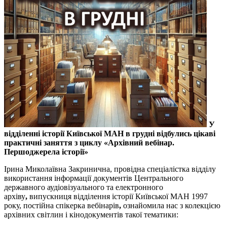
У
відділенні історії Київської МАН в грудні відбулись цікаві
практичні заняття з циклу «Архівний вебінар.
Першоджерела історії»
Ірина Миколаївна Закринична, провідна спеціалістка відділу
використання інформації документів Центрального
державного аудіовізуального та електронного
архіву
,
випускниця відділення історії Київської МАН 1997
року, постійна спікерка вебінарів
,
ознайомила нас з
колекцією
архівних світлин і кінодокументів такої тематики: