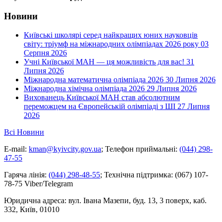
Новини
Київські школярі серед найкращих юних науковців
світу: тріумф на міжнародних олімпіадах 2026 року
03
Серпня 2026
Учні Київської МАН — ця можливість для вас!
31
Липня 2026
Міжнародна математична олімпіада 2026
30 Липня 2026
Міжнародна хімічна олімпіада 2026
29 Липня 2026
Вихованець Київської МАН став абсолютним
переможцем на Європейській олімпіаді з ШІ
27 Липня
2026
Всі Новини
E-mail:
kman@kyivcity.gov.ua
;
Телефон приймальні:
(044) 298-
47-55
Гаряча лінія:
(044) 298-48-55
;
Технічна підтримка:
(067) 107-
78-75 Viber/Telegram
Юридична адреса:
вул. Івана Мазепи, буд. 13, 3 поверх, каб.
332, Київ, 01010