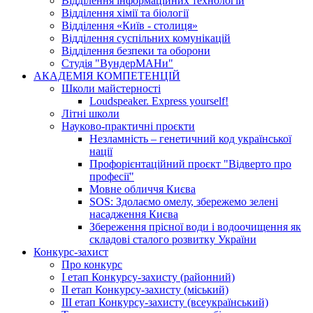
Відділення інформаційних технологій
Відділення хімії та біології
Відділення «Київ - столиця»
Відділення суспільних комунікацій
Відділення безпеки та оборони
Студія "ВундерМАНи"
АКАДЕМІЯ КОМПЕТЕНЦІЙ
Школи майстерності
Loudspeaker. Express yourself!
Літні школи
Науково-практичні проєкти
Незламність – генетичний код української
нації
Профорієнтаційний проєкт "Відверто про
професії"
Мовне обличчя Києва
SOS: Здолаємо омелу, збережемо зелені
насадження Києва
Збереження прісної води і водоочищення як
складові сталого розвитку України
Конкурс-захист
Про конкурс
І етап Конкурсу-захисту (районний)
ІІ етап Конкурсу-захисту (міський)
ІІІ етап Конкурсу-захисту (всеукраїнський)