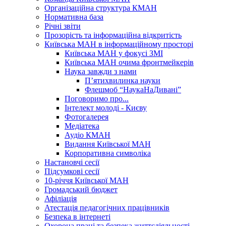
Організаційна структура КМАН
Нормативна база
Річні звіти
Прозорість та інформаційна відкритість
Київська МАН в інформаційному просторі
Київська МАН у фокусі ЗМІ
Київська МАН очима фронтмейкерів
Наука завжди з нами
П’ятихвилинка науки
Флешмоб “НаукаНаДивані”
Поговоримо про...
Інтелект молоді - Києву
Фотогалерея
Медіатека
Аудіо КМАН
Видання Київської МАН
Корпоративна символіка
Настановчі сесії
Підсумкові сесії
10-річчя Київської МАН
Громадський бюджет
Афіліація
Атестація педагогічних працівників
Безпека в інтернеті
Охорона праці та безпека життєдіяльності