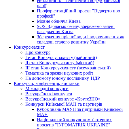
Незламність – генетичний код української
нації
Профорієнтаційний проєкт "Відверто про
професії"
Мовне обличчя Києва
SOS: Здолаємо омелу, збережемо зелені
насадження Києва
Збереження прісної води і водоочищення як
складові сталого розвитку України
Конкурс-захист
Про конкурс
І етап Конкурсу-захисту (районний)
ІІ етап Конкурсу-захисту (міський)
ІІІ етап Конкурсу-захисту (всеукраїнський)
Тематика та зразки наукових робіт
На допомогу юному досліднику. НДР
Конкурси, конференції, виставки
Міжнародні конкурси
Всеукраїнські конкурси
Всеукраїнський конкурс «КрутеЗНО»
Конкурси Київської МАН та партнерів
Кубок знань МАУП за підтримки Київської
МАН
Національний конкурс комп’ютерних
проєктів "INFOMATRIX UKRAINE"