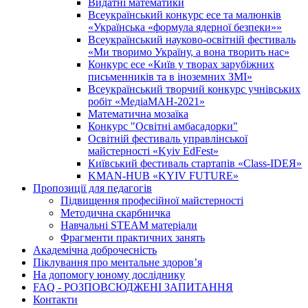
Видатні математики
Всеукраїнський конкурс есе та малюнків
«Українська «формула ядерної безпеки»»
Всеукраїнський науково-освітній фестиваль
«Ми творимо Україну, а вона творить нас»
Конкурс есе «Київ у творах зарубіжних
письменників та в іноземних ЗМІ»
Всеукраїнський творчий конкурс учнівських
робіт «МедіаМАН-2021»
Математична мозаїка
Конкурс "Освітні амбасадорки"
Освітній фестиваль управлінської
майстерності «Kyiv EdFest»
Київський фестиваль стартапів «Class-IDEЯ»
KMAN-HUB «KYIV FUTURE»
Пропозиції для педагогів
Підвищення професійної майстерності
Методична скарбничка
Навчальні STEAM матеріали
Фрагменти практичних занять
Академічна доброчесність
Піклування про ментальне здоровʼя
На допомогу юному досліднику
FAQ - РОЗПОВСЮДЖЕНІ ЗАПИТАННЯ
Контакти