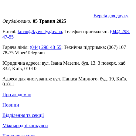
Версія для друку
Опубліковано:
05 Травня 2025
E-mail:
kman@kyivcity.gov.ua
;
Телефон приймальні:
(044) 298-
47-55
Гаряча лінія:
(044) 298-48-55
;
Технічна підтримка:
(067) 107-
78-75 Viber/Telegram
Юридична адреса:
вул. Івана Мазепи, буд. 13, 3 поверх, каб.
332, Київ, 01010
Адреса для листування:
вул. Панаса Мирного, буд. 19, Київ,
01011
Про академію
Новини
Відділення та секції
Міжнародні конкурси
Конкурс-захист