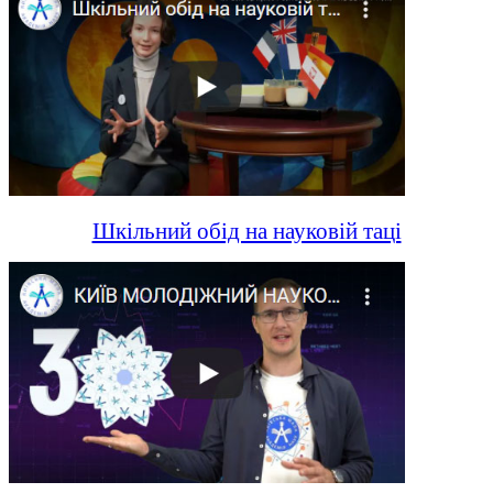
Шкільний обід на науковій таці