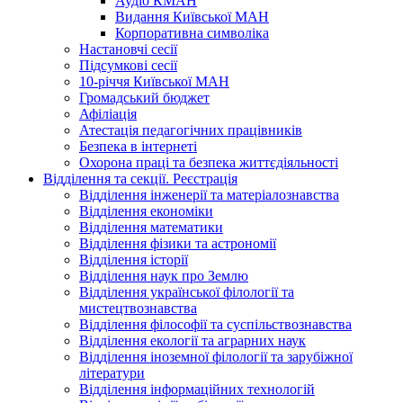
Аудіо КМАН
Видання Київської МАН
Корпоративна символіка
Настановчі сесії
Підсумкові сесії
10-річчя Київської МАН
Громадський бюджет
Афіліація
Атестація педагогічних працівників
Безпека в інтернеті
Охорона праці та безпека життєдіяльності
Відділення та секції. Реєстрація
Відділення інженерії та матеріалознавства
Відділення економіки
Відділення математики
Відділення фізики та астрономії
Відділення історії
Відділення наук про Землю
Відділення української філології та
мистецтвознавства
Відділення філософії та суспільствознавства
Відділення екології та аграрних наук
Відділення іноземної філології та зарубіжної
літератури
Відділення інформаційних технологій