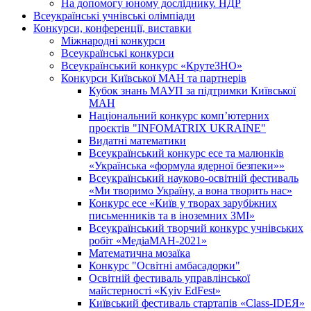
На допомогу юному досліднику. НДР
Всеукраїнські учнівські олімпіади
Конкурси, конференції, виставки
Міжнародні конкурси
Всеукраїнські конкурси
Всеукраїнський конкурс «КрутеЗНО»
Конкурси Київської МАН та партнерів
Кубок знань МАУП за підтримки Київської
МАН
Національний конкурс комп’ютерних
проєктів "INFOMATRIX UKRAINE"
Видатні математики
Всеукраїнський конкурс есе та малюнків
«Українська «формула ядерної безпеки»»
Всеукраїнський науково-освітній фестиваль
«Ми творимо Україну, а вона творить нас»
Конкурс есе «Київ у творах зарубіжних
письменників та в іноземних ЗМІ»
Всеукраїнський творчий конкурс учнівських
робіт «МедіаМАН-2021»
Математична мозаїка
Конкурс "Освітні амбасадорки"
Освітній фестиваль управлінської
майстерності «Kyiv EdFest»
Київський фестиваль стартапів «Class-IDEЯ»