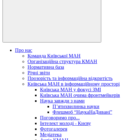
Про нас
Команда Київської МАН
Організаційна структура КМАН
Нормативна база
Річні звіти
Прозорість та інформаційна відкритість
Київська МАН в інформаційному просторі
Київська МАН у фокусі ЗМІ
Київська МАН очима фронтмейкерів
Наука завжди з нами
П’ятихвилинка науки
Флешмоб “НаукаНаДивані”
Поговоримо про...
Інтелект молоді - Києву
Фотогалерея
Медіатека