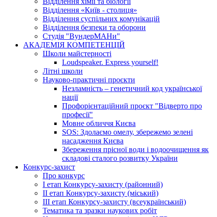
Відділення хімії та біології
Відділення «Київ - столиця»
Відділення суспільних комунікацій
Відділення безпеки та оборони
Студія "ВундерМАНи"
АКАДЕМІЯ КОМПЕТЕНЦІЙ
Школи майстерності
Loudspeaker. Express yourself!
Літні школи
Науково-практичні проєкти
Незламність – генетичний код української
нації
Профорієнтаційний проєкт "Відверто про
професії"
Мовне обличчя Києва
SOS: Здолаємо омелу, збережемо зелені
насадження Києва
Збереження прісної води і водоочищення як
складові сталого розвитку України
Конкурс-захист
Про конкурс
І етап Конкурсу-захисту (районний)
ІІ етап Конкурсу-захисту (міський)
ІІІ етап Конкурсу-захисту (всеукраїнський)
Тематика та зразки наукових робіт