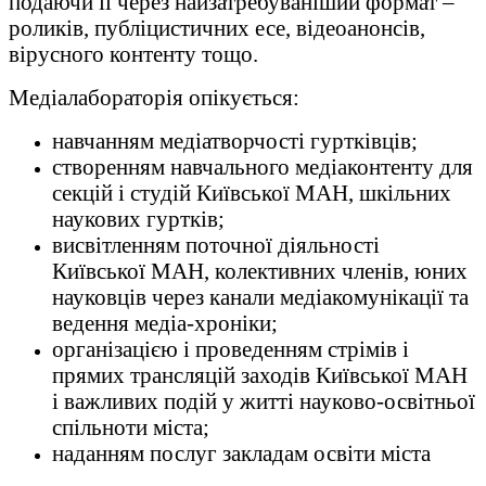
подаючи її через найзатребуваніший формат –
роликів, публіцистичних есе, відеоанонсів,
вірусного контенту тощо.
Медіалабораторія опікується:
навчанням медіатворчості гуртківців;
створенням навчального медіаконтенту для
секцій і студій Київської МАН, шкільних
наукових гуртків;
висвітленням поточної діяльності
Київської МАН, колективних членів, юних
науковців через канали медіакомунікації та
ведення медіа-хроніки;
організацією і проведенням стрімів і
прямих трансляцій заходів Київської МАН
і важливих подій у житті науково-освітньої
спільноти міста;
наданням послуг закладам освіти міста