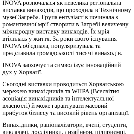
INOVA розпочалася як невелика регіональна
виставка винаходів, що проходила в Технічному
музеї Загреба. Група ентузіастів починала з
романтичної мрії створити в Загребі величезну
міжнародну виставку винаходів. Їх мрія
втілилась у життя. За роки свого існування
INOVA об'єднала, популяризувала та
представила громадськості тисячі винаходів.
INOVA заохочує та символізує інноваційний
дух у Хорватії.
Сьогодні виставки проводиться Хорватською
мережею винахідників та WIIPA (Всесвітня
асоціація винахідників та інтелектуальної
власності) й може гарантувати масовий
прибуток бізнесу та високий рівень організації.
Винахідники, раціоналізатори, вчені, студенти,
викладачі, дослідники, дизайнери, підприємці,