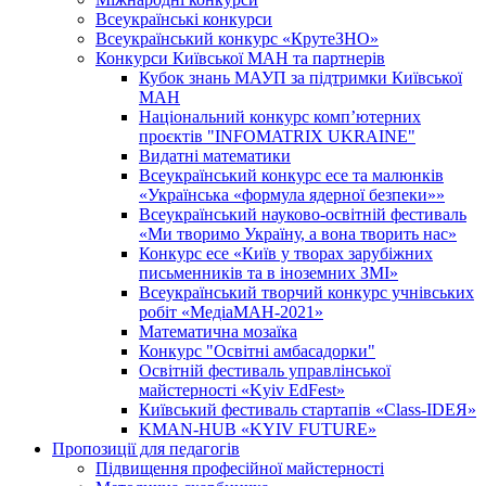
Всеукраїнські конкурси
Всеукраїнський конкурс «КрутеЗНО»
Конкурси Київської МАН та партнерів
Кубок знань МАУП за підтримки Київської
МАН
Національний конкурс комп’ютерних
проєктів "INFOMATRIX UKRAINE"
Видатні математики
Всеукраїнський конкурс есе та малюнків
«Українська «формула ядерної безпеки»»
Всеукраїнський науково-освітній фестиваль
«Ми творимо Україну, а вона творить нас»
Конкурс есе «Київ у творах зарубіжних
письменників та в іноземних ЗМІ»
Всеукраїнський творчий конкурс учнівських
робіт «МедіаМАН-2021»
Математична мозаїка
Конкурс "Освітні амбасадорки"
Освітній фестиваль управлінської
майстерності «Kyiv EdFest»
Київський фестиваль стартапів «Class-IDEЯ»
KMAN-HUB «KYIV FUTURE»
Пропозиції для педагогів
Підвищення професійної майстерності