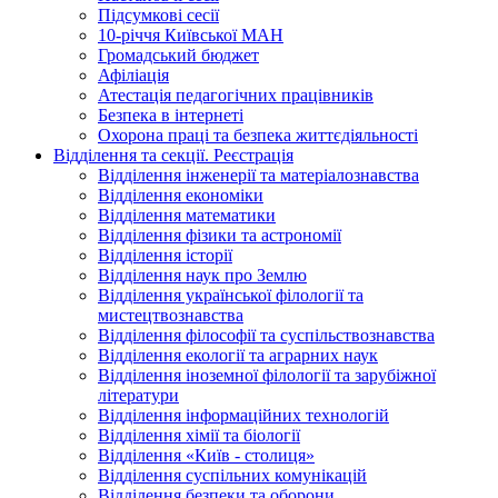
Підсумкові сесії
10-річчя Київської МАН
Громадський бюджет
Афіліація
Атестація педагогічних працівників
Безпека в інтернеті
Охорона праці та безпека життєдіяльності
Відділення та секції. Реєстрація
Відділення інженерії та матеріалознавства
Відділення економіки
Відділення математики
Відділення фізики та астрономії
Відділення історії
Відділення наук про Землю
Відділення української філології та
мистецтвознавства
Відділення філософії та суспільствознавства
Відділення екології та аграрних наук
Відділення іноземної філології та зарубіжної
літератури
Відділення інформаційних технологій
Відділення хімії та біології
Відділення «Київ - столиця»
Відділення суспільних комунікацій
Відділення безпеки та оборони