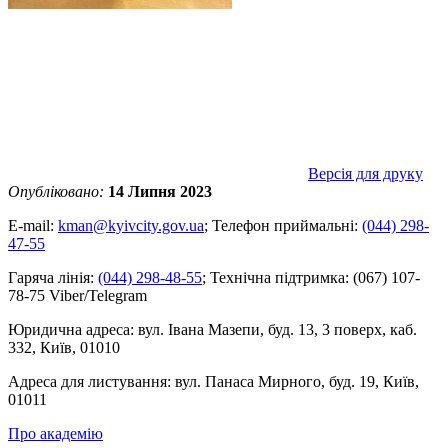
Версія для друку
Опубліковано:
14 Липня 2023
E-mail:
kman@kyivcity.gov.ua
;
Телефон приймальні:
(044) 298-
47-55
Гаряча лінія:
(044) 298-48-55
;
Технічна підтримка:
(067) 107-
78-75 Viber/Telegram
Юридична адреса:
вул. Івана Мазепи, буд. 13, 3 поверх, каб.
332, Київ, 01010
Адреса для листування:
вул. Панаса Мирного, буд. 19, Київ,
01011
Про академію