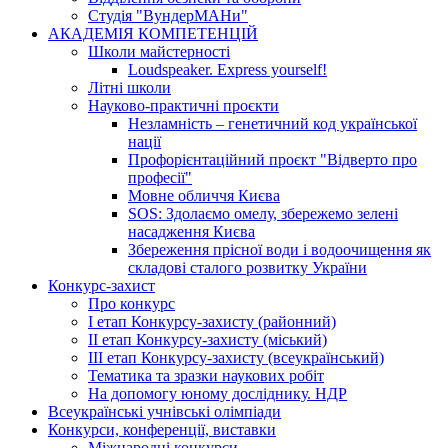
Студія "ВундерМАНи"
АКАДЕМІЯ КОМПЕТЕНЦІЙ
Школи майстерності
Loudspeaker. Express yourself!
Літні школи
Науково-практичні проєкти
Незламність – генетичний код української
нації
Профорієнтаційний проєкт "Відверто про
професії"
Мовне обличчя Києва
SOS: Здолаємо омелу, збережемо зелені
насадження Києва
Збереження прісної води і водоочищення як
складові сталого розвитку України
Конкурс-захист
Про конкурс
І етап Конкурсу-захисту (районний)
ІІ етап Конкурсу-захисту (міський)
ІІІ етап Конкурсу-захисту (всеукраїнський)
Тематика та зразки наукових робіт
На допомогу юному досліднику. НДР
Всеукраїнські учнівські олімпіади
Конкурси, конференції, виставки
Міжнародні конкурси