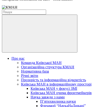
Про нас
Команда Київської МАН
Організаційна структура КМАН
Нормативна база
Річні звіти
Прозорість та інформаційна відкритість
Київська МАН в інформаційному просторі
Київська МАН у фокусі ЗМІ
Київська МАН очима фронтмейкерів
Наука завжди з нами
П’ятихвилинка науки
Флешмоб “НаукаНаДивані”