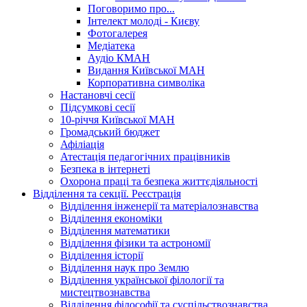
Поговоримо про...
Інтелект молоді - Києву
Фотогалерея
Медіатека
Аудіо КМАН
Видання Київської МАН
Корпоративна символіка
Настановчі сесії
Підсумкові сесії
10-річчя Київської МАН
Громадський бюджет
Афіліація
Атестація педагогічних працівників
Безпека в інтернеті
Охорона праці та безпека життєдіяльності
Відділення та секції. Реєстрація
Відділення інженерії та матеріалознавства
Відділення економіки
Відділення математики
Відділення фізики та астрономії
Відділення історії
Відділення наук про Землю
Відділення української філології та
мистецтвознавства
Відділення філософії та суспільствознавства