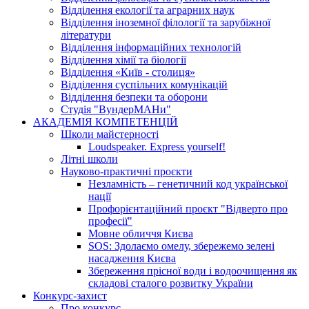
Відділення екології та аграрних наук
Відділення іноземної філології та зарубіжної
літератури
Відділення інформаційних технологій
Відділення хімії та біології
Відділення «Київ - столиця»
Відділення суспільних комунікацій
Відділення безпеки та оборони
Студія "ВундерМАНи"
АКАДЕМІЯ КОМПЕТЕНЦІЙ
Школи майстерності
Loudspeaker. Express yourself!
Літні школи
Науково-практичні проєкти
Незламність – генетичний код української
нації
Профорієнтаційний проєкт "Відверто про
професії"
Мовне обличчя Києва
SOS: Здолаємо омелу, збережемо зелені
насадження Києва
Збереження прісної води і водоочищення як
складові сталого розвитку України
Конкурс-захист
Про конкурс