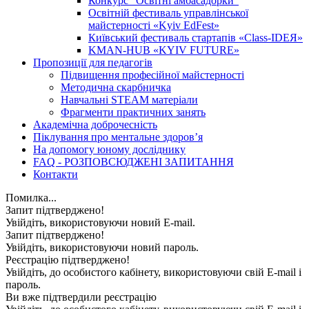
Конкурс "Освітні амбасадорки"
Освітній фестиваль управлінської
майстерності «Kyiv EdFest»
Київський фестиваль стартапів «Class-IDEЯ»
KMAN-HUB «KYIV FUTURE»
Пропозиції для педагогів
Підвищення професійної майстерності
Методична скарбничка
Навчальні STEAM матеріали
Фрагменти практичних занять
Академічна доброчесність
Піклування про ментальне здоровʼя
На допомогу юному досліднику
FAQ - РОЗПОВСЮДЖЕНІ ЗАПИТАННЯ
Контакти
Помилка...
Запит підтверджено!
Увійдіть, використовуючи новий E-mail.
Запит підтверджено!
Увійдіть, використовуючи новий пароль.
Реєстрацію підтверджено!
Увійдіть, до особистого кабінету, використовуючи свій E-mail і
пароль.
Ви вже підтвердили реєстрацію