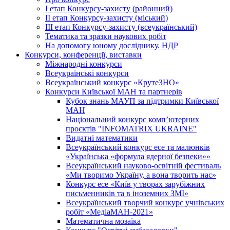
І етап Конкурсу-захисту (районний)
ІІ етап Конкурсу-захисту (міський)
ІІІ етап Конкурсу-захисту (всеукраїнський)
Тематика та зразки наукових робіт
На допомогу юному досліднику. НДР
Конкурси, конференції, виставки
Міжнародні конкурси
Всеукраїнські конкурси
Всеукраїнський конкурс «КрутеЗНО»
Конкурси Київської МАН та партнерів
Кубок знань МАУП за підтримки Київської
МАН
Національний конкурс комп’ютерних
проєктів "INFOMATRIX UKRAINE"
Видатні математики
Всеукраїнський конкурс есе та малюнків
«Українська «формула ядерної безпеки»»
Всеукраїнський науково-освітній фестиваль
«Ми творимо Україну, а вона творить нас»
Конкурс есе «Київ у творах зарубіжних
письменників та в іноземних ЗМІ»
Всеукраїнський творчий конкурс учнівських
робіт «МедіаМАН-2021»
Математична мозаїка